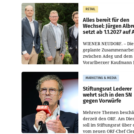
Müller die Initiative „Krei
RETAIL
Helden“ in allen
österreichischen Müller-F
Alles bereit für den
Wechsel: Jürgen Albr
setzt ab 1.1.2027 auf
WIENER NEUDORF. – Die
geplante Zusammenarbei
zwischen Adeg und dem
Vorarlberger Kaufmann 
Albrecht ist kartellrechtl
freigegeben: Die
MARKETING & MEDIA
Bundeswettbewerbsbeh
und der Bundeskartellan
Stiftungsrat Lederer
wehrt sich in den SN
gegen Vorwürfe
Mehrere Themen beschä
derzeit den ORF. Am Die
soll im Stiftungsrat über 
vom neuen ORF-Chef Cl