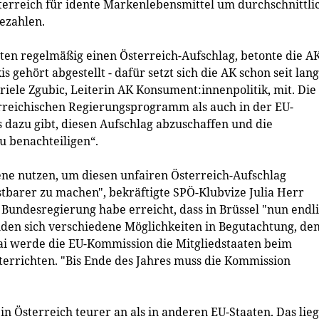
terreich für idente Markenlebensmittel um durchschnittli
ezahlen.
ten regelmäßig einen Österreich-Aufschlag, betonte die A
 gehört abgestellt - dafür setzt sich die AK schon seit la
riele Zgubic, Leiterin AK Konsument:innenpolitik, mit. Die
erreichischen Regierungsprogramm als auch in der EU-
 dazu gibt, diesen Aufschlag abzuschaffen und die
u benachteiligen“.
ene nutzen, um diesen unfairen Österreich-Aufschlag
stbarer zu machen", bekräftigte SPÖ-Klubvize Julia Herr
Bundesregierung habe erreicht, dass in Brüssel "nun endl
den sich verschiedene Möglichkeiten in Begutachtung, de
ai werde die EU-Kommission die Mitgliedstaaten beim
errichten. "Bis Ende des Jahres muss die Kommission
n Österreich teurer an als in anderen EU-Staaten. Das lie