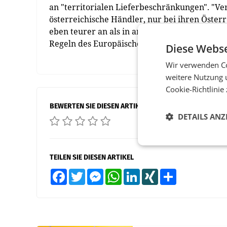
an "territorialen Lieferbeschränkungen". "Ve
österreichische Händler, nur bei ihren Öster
eben teurer an als in anderen Ländern", erkl
Regeln des Europäischen Binnenmarktes. (AP
Diese Webse
Wir verwenden Co
weitere Nutzung 
Cookie-Richtlinie
BEWERTEN SIE DIESEN ARTIKEL
DETAILS ANZ
TEILEN SIE DIESEN ARTIKEL
Facebook
Twitter
Messenger
WhatsApp
LinkedIn
XING
Teilen