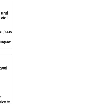
t und
viel
ND/AMSTERDAM.
rühjahr
h
zwei
e
alen in
ich.