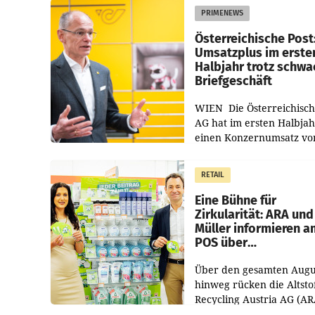
PRIMENEWS
Österreichische Post
Umsatzplus im erste
Halbjahr trotz schw
Briefgeschäft
WIEN Die Österreichisch
AG hat im ersten Halbja
einen Konzernumsatz vo
1.544,0 Mio. EUR
erwirtschaftet, was eine
RETAIL
von 3,8 Prozent gegenüb
dem Vergleichszeitraum
Eine Bühne für
Zirkularität: ARA und
Müller informieren a
POS über
Kreislauffähigkeit
Über den gesamten Augu
hinweg rücken die Altsto
Recycling Austria AG (AR
und der Handelskonzern