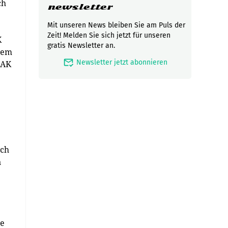
ch
newsletter
Mit unseren News bleiben Sie am Puls der
Zeit! Melden Sie sich jetzt für unseren
K
gratis Newsletter an.
ngem
mark_email_read
Newsletter jetzt abonnieren
 AK
ich
n
ge