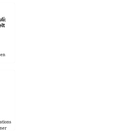
gen in
li:
lt
gen
uge
bnis
r als
tions
tner