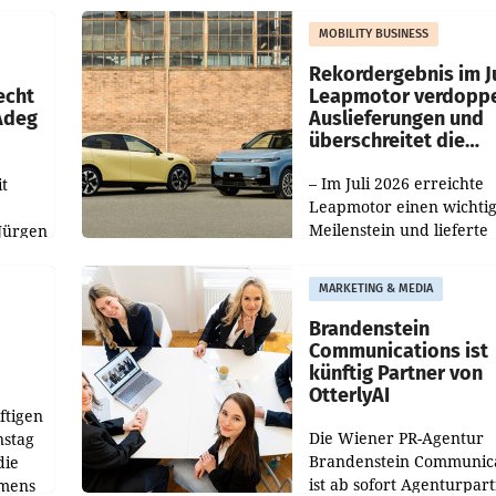
slauf-
Die beiden Standorte lie
MOBILITY BUSINESS
Haag sowie im rund
ilialen
Rekordergebnis im Ju
echt
Leapmotor verdoppe
 Adeg
Auslieferungen und
überschreitet die
100.000er-Marke
– Im Juli 2026 erreichte
t
Leapmotor einen wichti
Meilenstein und lieferte
Jürgen
weltweit 101.267 Fahrze
ich
aus, womit sich das Erge
MARKETING & MEDIA
gegenüber Juli 2025 meh
örde
verdoppelte (+102
walt
Brandenstein
Communications ist
künftig Partner von
OtterlyAI
ftigen
Die Wiener PR-Agentur
nstag
Brandenstein Communica
die
ist ab sofort Agenturpar
emens