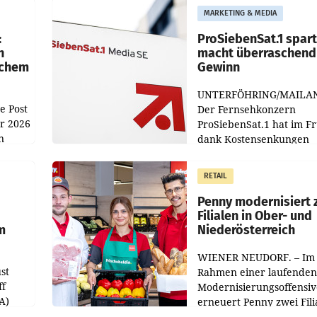
MARKETING & MEDIA
:
ProSiebenSat.1 spar
n
macht überraschend 
achem
Gewinn
UNTERFÖHRING/MAILA
e Post
Der Fernsehkonzern
hr 2026
ProSiebenSat.1 hat im F
n
dank Kostensenkungen
operativ wieder Gewinn
m Plus
gemacht und die
RETAIL
er
Markterwartung deutlic
übertroffen.
Penny modernisiert 
Filialen in Ober- und
m
Niederösterreich
WIENER NEUDORF. – Im
st
Rahmen einer laufenden
ff
Modernisierungsoffensiv
A)
erneuert Penny zwei Fili
Nieder- und Oberösterre