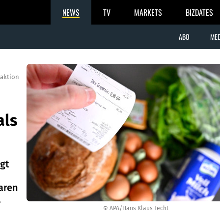
NEWS
TV
MARKETS
BIZDATES
ABO
MED
aktion
als
gt
aren
.
© APA/Hans Klaus Techt