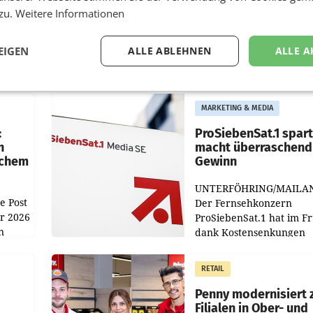
 zu.
Weitere Informationen
EIGEN
ALLE ABLEHNEN
ALLE A
MARKETING & MEDIA
:
ProSiebenSat.1 spar
n
macht überraschend 
achem
Gewinn
UNTERFÖHRING/MAILA
e Post
Der Fernsehkonzern
hr 2026
ProSiebenSat.1 hat im F
n
dank Kostensenkungen
operativ wieder Gewinn
m Plus
gemacht und die
RETAIL
er
Markterwartung deutlic
übertroffen.
Penny modernisiert 
Filialen in Ober- und