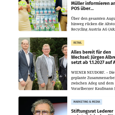
Müller informieren a
POS über
Kreislauffähigkeit
Über den gesamten Augu
hinweg rücken die Altsto
Recycling Austria AG (AR
und der Handelskonzern
Müller die Initiative „Krei
RETAIL
Helden“ in allen
österreichischen Müller-F
Alles bereit für den
Wechsel: Jürgen Albr
setzt ab 1.1.2027 auf
WIENER NEUDORF. – Die
geplante Zusammenarbei
zwischen Adeg und dem
Vorarlberger Kaufmann 
Albrecht ist kartellrechtl
freigegeben: Die
MARKETING & MEDIA
Bundeswettbewerbsbeh
und der Bundeskartellan
Stiftungsrat Lederer