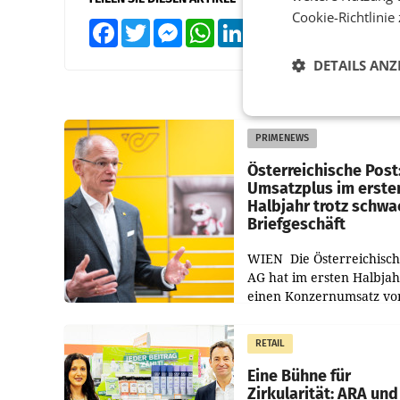
Cookie-Richtlinie
Facebook
Twitter
Messenger
WhatsApp
LinkedIn
XING
Teilen
DETAILS ANZ
PRIMENEWS
Österreichische Post
Umsatzplus im erste
Halbjahr trotz schw
Briefgeschäft
WIEN Die Österreichisch
AG hat im ersten Halbja
einen Konzernumsatz vo
1.544,0 Mio. EUR
erwirtschaftet, was eine
RETAIL
von 3,8 Prozent gegenüb
dem Vergleichszeitraum
Eine Bühne für
Zirkularität: ARA und