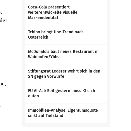
Coca-Cola präsentiert
weiterentwickelte visuelle
e
Markenidentität
 der
Tchibo bringt Ube-Trend nach
Österreich
McDonald’s baut neues Restaurant in
Waidhofen/Ybbs
Stiftungsrat Lederer wehrt sich in den
SN gegen Vorwürfe
ne,
EU AI-Act: Seit gestern muss KI sich
outen
t
Immobilien-Analyse: Eigentumsquote
sinkt auf Tiefstand