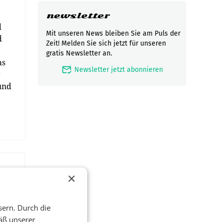
newsletter
d
Mit unseren News bleiben Sie am Puls der
d
Zeit! Melden Sie sich jetzt für unseren
gratis Newsletter an.
as
mark_email_read
Newsletter jetzt abonnieren
r
und
×
sern. Durch die
äß unserer