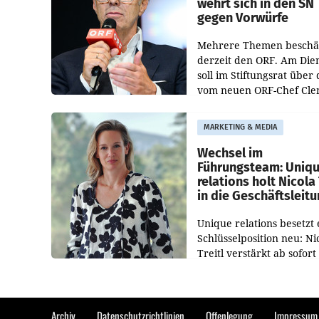
wehrt sich in den SN
gegen Vorwürfe
Mehrere Themen beschä
derzeit den ORF. Am Die
soll im Stiftungsrat über 
vom neuen ORF-Chef Cl
Pig vorgeschlagenen
Besetzungen für die
MARKETING & MEDIA
Direktionen abgestimmt
werden.
Wechsel im
Führungsteam: Uniq
relations holt Nicola 
in die Geschäftsleit
Unique relations besetzt 
Schlüsselposition neu: Ni
Treitl verstärkt ab sofort
Geschäftsleitung der Wi
PR-Agentur an der Seite 
Josef Kalina und Anna Ka
Mahr.
Archiv
Datenschutzrichtlinien
Offenlegung
Impressum