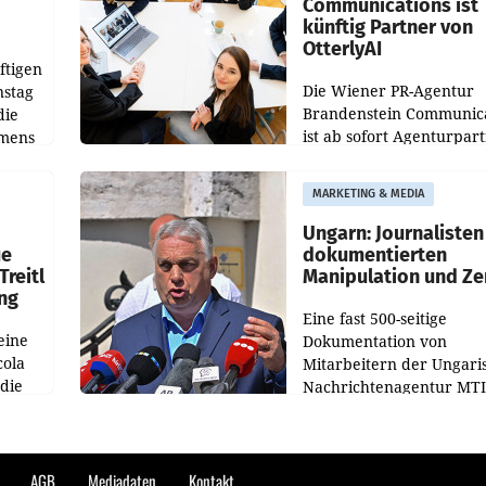
Communications ist
künftig Partner von
OtterlyAI
ftigen
Die Wiener PR-Agentur
nstag
Brandenstein Communica
die
ist ab sofort Agenturpar
emens
der KI-Monitoring- und
Optimierungsplattform
MARKETING & MEDIA
OtterlyAI. Damit baut di
Agentur ihr Leistungspor
Ungarn: Journalisten
ue
dokumentierten
Treitl
Manipulation und Ze
ung
Eine fast 500-seitige
eine
Dokumentation von
cola
Mitarbeitern der Ungari
 die
Nachrichtenagentur MTI 
ener
die systematische Nachri
von
Manipulation und Zensur
lina-
der Agentur während de
AGB
Mediadaten
Kontakt