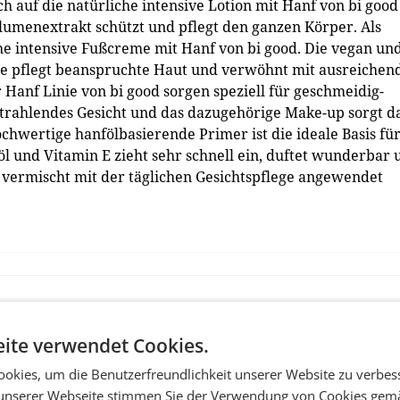
h auf die natürliche intensive Lotion mit Hanf von bi good
lumenextrakt schützt und pflegt den ganzen Körper. Als
che intensive Fußcreme mit Hanf von bi good. Die vegan un
eme pflegt beanspruchte Haut und verwöhnt mit ausreichen
r Hanf Linie von bi good sorgen speziell für geschmeidig-
strahlendes Gesicht und das dazugehörige Make-up sorgt d
chwertige hanfölbasierende Primer ist die ideale Basis fü
l und Vitamin E zieht sehr schnell ein, duftet wunderbar 
r vermischt mit der täglichen Gesichtspflege angewendet
ite verwendet Cookies.
okies, um die Benutzerfreundlichkeit unserer Website zu verbes
unserer Webseite stimmen Sie der Verwendung von Cookies gem