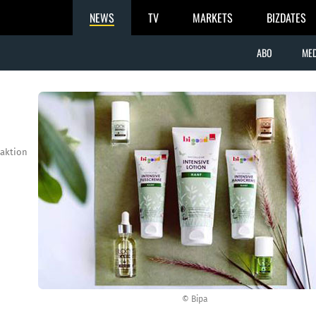
NEWS
TV
MARKETS
BIZDATES
ABO
MED
aktion
© Bipa