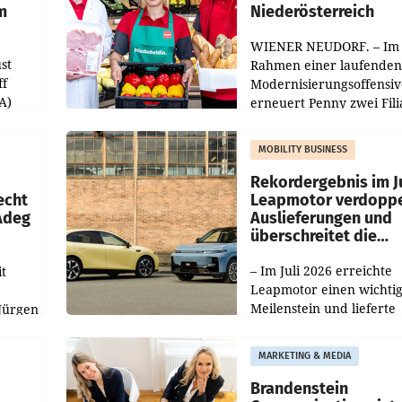
m
Niederösterreich
WIENER NEUDORF. – Im
st
Rahmen einer laufenden
ff
Modernisierungsoffensiv
A)
erneuert Penny zwei Fili
Nieder- und Oberösterre
slauf-
Die beiden Standorte lie
MOBILITY BUSINESS
Haag sowie im rund
ilialen
Rekordergebnis im Ju
echt
Leapmotor verdoppe
 Adeg
Auslieferungen und
überschreitet die
100.000er-Marke
– Im Juli 2026 erreichte
t
Leapmotor einen wichti
Meilenstein und lieferte
Jürgen
weltweit 101.267 Fahrze
ich
aus, womit sich das Erge
MARKETING & MEDIA
gegenüber Juli 2025 meh
örde
verdoppelte (+102
walt
Brandenstein