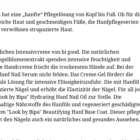
hat eine „hanfte“ Pflegelösung von Kopf bis Fuß. Ob für di
eiche Haut und geschmeidigen Füße, die Hanfpflegeserien
 verwöhnen strapazierte Haut.
lichen Intensivcreme von bi good. Die natürlichen
ingelblumenextrakt spenden intensive Feuchtigkeit und
e Handcreme frischt die trockensten Hände auf. Bei der
anf Nail Serum nicht fehlen. Das Creme-Gel fördert die
ale Lösung für intensive Flüssigkeitszufuhr. Die mit Hanföl
erte Nägel und erhöht die Elastizität der Nägel. Für all je
ook by Bipa" Hydrating Hanf Nail Oil zur Stelle. Die
altige Nährstoffe des Hanföls und regeneriert geschädigte
dem "Look by Bipa" Beautifying Hanf Base Coat. Dieser pfleg
iht den Nägeln auch ein natürliches und gesundes Aussehen.