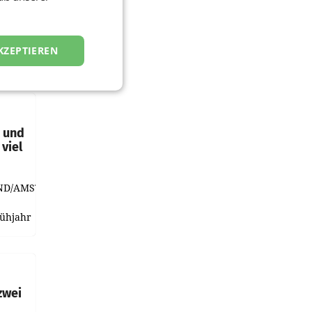
KZEPTIEREN
t und
viel
ND/AMSTERDAM.
rühjahr
h
zwei