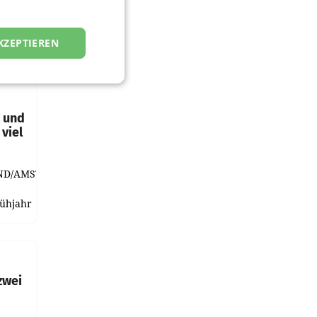
KZEPTIEREN
t und
viel
ND/AMSTERDAM.
rühjahr
h
zwei