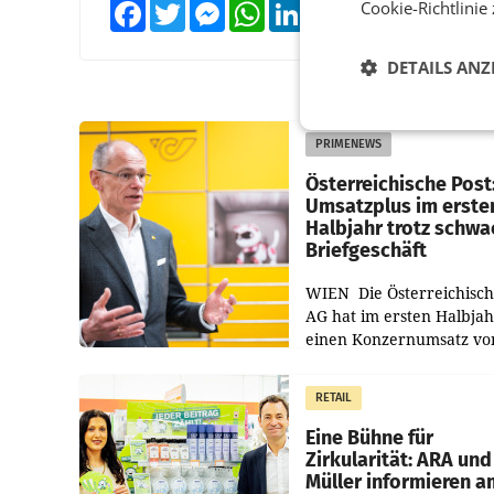
Cookie-Richtlinie
Facebook
Twitter
Messenger
WhatsApp
LinkedIn
XING
Teilen
DETAILS ANZ
PRIMENEWS
Österreichische Post
Umsatzplus im erste
Halbjahr trotz schw
Briefgeschäft
WIEN Die Österreichisch
AG hat im ersten Halbja
einen Konzernumsatz vo
1.544,0 Mio. EUR
erwirtschaftet, was eine
RETAIL
von 3,8 Prozent gegenüb
dem Vergleichszeitraum
Eine Bühne für
Zirkularität: ARA und
Müller informieren a