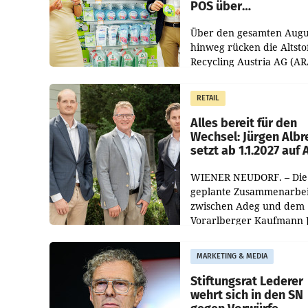
POS über
Kreislauffähigkeit
Über den gesamten Augu
hinweg rücken die Altsto
Recycling Austria AG (AR
und der Handelskonzern
Müller die Initiative „Krei
RETAIL
Helden“ in allen
österreichischen Müller-F
Alles bereit für den
Wechsel: Jürgen Albr
setzt ab 1.1.2027 auf
WIENER NEUDORF. – Die
geplante Zusammenarbei
zwischen Adeg und dem
Vorarlberger Kaufmann 
Albrecht ist kartellrechtl
freigegeben: Die
MARKETING & MEDIA
Bundeswettbewerbsbeh
und der Bundeskartellan
Stiftungsrat Lederer
wehrt sich in den SN