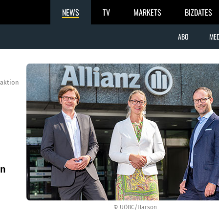
NEWS
TV
MARKETS
BIZDATES
ABO
MED
aktion
un
© UÖBC/Harson