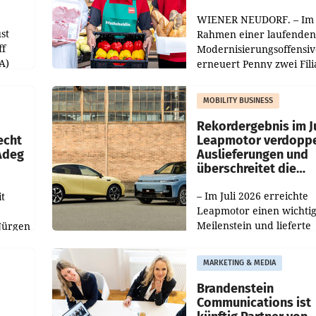
WIENER NEUDORF. – Im
st
Rahmen einer laufenden
ff
Modernisierungsoffensiv
A)
erneuert Penny zwei Fili
Nieder- und Oberösterre
slauf-
Die beiden Standorte lie
MOBILITY BUSINESS
Haag sowie im rund
ilialen
Rekordergebnis im Ju
echt
Leapmotor verdoppe
 Adeg
Auslieferungen und
überschreitet die
100.000er-Marke
– Im Juli 2026 erreichte
t
Leapmotor einen wichti
Meilenstein und lieferte
Jürgen
weltweit 101.267 Fahrze
ich
aus, womit sich das Erge
MARKETING & MEDIA
gegenüber Juli 2025 meh
örde
verdoppelte (+102
walt
Brandenstein
Communications ist