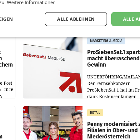
 zu.
Weitere Informationen
EIGEN
ALLE ABLEHNEN
ALLE A
MARKETING & MEDIA
:
ProSiebenSat.1 spar
n
macht überraschend 
achem
Gewinn
UNTERFÖHRING/MAILA
e Post
Der Fernsehkonzern
hr 2026
ProSiebenSat.1 hat im F
n
dank Kostensenkungen
operativ wieder Gewinn
m Plus
gemacht und die
RETAIL
er
Markterwartung deutlic
übertroffen.
Penny modernisiert 
Filialen in Ober- und
m
Niederösterreich