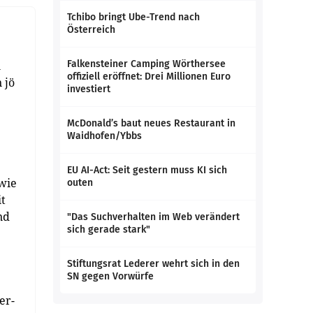
Tchibo bringt Ube-Trend nach
Österreich
n
Falkensteiner Camping Wörthersee
offiziell eröffnet: Drei Millionen Euro
 jö
investiert
McDonald’s baut neues Restaurant in
Waidhofen/Ybbs
EU AI-Act: Seit gestern muss KI sich
wie
outen
it
nd
"Das Suchverhalten im Web verändert
sich gerade stark"
Stiftungsrat Lederer wehrt sich in den
SN gegen Vorwürfe
er-