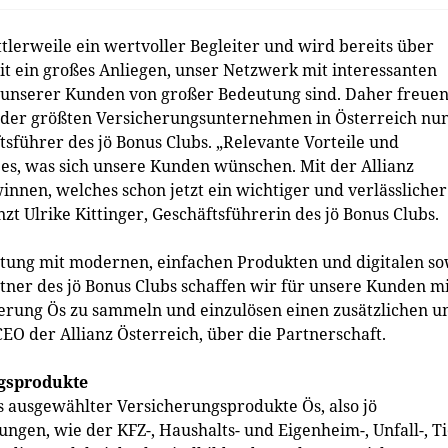
tlerweile ein wertvoller Begleiter und wird bereits über
t ein großes Anliegen, unser Netzwerk mit interessanten
g unserer Kunden von großer Bedeutung sind. Daher freue
es der größten Versicherungsunternehmen in Österreich nun
tsführer des jö Bonus Clubs. „Relevante Vorteile und
st es, was sich unsere Kunden wünschen. Mit der Allianz
nnen, welches schon jetzt ein wichtiger und verlässlicher
zt Ulrike Kittinger, Geschäftsführerin des jö Bonus Clubs.
tung mit modernen, einfachen Produkten und digitalen so
tner des jö Bonus Clubs schaffen wir für unsere Kunden m
herung Ös zu sammeln und einzulösen einen zusätzlichen u
EO der Allianz Österreich, über die Partnerschaft.
gsprodukte
s ausgewählter Versicherungsprodukte Ös, also jö
en, wie der KFZ-, Haushalts- und Eigenheim-, Unfall-, Ti