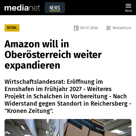
menu
NEWS
Menü
event
draw
09.07.2026
Redaktion
RETAIL
Amazon will in
Oberösterreich weiter
expandieren
Wirtschaftslandesrat: Eröffnung im
Ennshafen im Frühjahr 2027 - Weiteres
Projekt in Schalchen in Vorbereitung - Nach
Widerstand gegen Standort in Reichersberg -
"Kronen Zeitung".