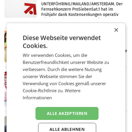
UNTERFÖHRING/MAILAND/AMSTERDAM. Der
Fernsehkonzern ProSiebenSat.1 hat im
Frühjahr dank Kostensenkungen operativ
wieder Gewinn gemacht und die
Markterwartung deutlich übertroffen.
×
RETAIL
Diese Webseite verwendet
Eine Bühne für Zirkularität: ARA und
Müller informieren am POS über
Cookies.
Kreislauffähigkeit
Über den gesamten August hinweg rücken die
Wir verwenden Cookies, um die
Altstoff Recycling Austria AG (ARA) und der
Handelskonzern Müller die Initiative
Benutzerfreundlichkeit unserer Website zu
„Kreislauf-Helden“ in allen österreichischen
verbessern. Durch die weitere Nutzung
Müller-Filialen
RETAIL
unserer Webseite stimmen Sie der
Penny modernisiert zwei Filialen in
Verwendung von Cookies gemäß unserer
Ober- und Niederösterreich
Cookie-Richtlinie zu.
Weitere
WIENER NEUDORF. – Im Rahmen einer
Informationen
laufenden Modernisierungsoffensive
erneuert Penny zwei Filialen in Nieder- und
Oberösterreich. Die beiden Standorte liegen
ALLE AKZEPTIEREN
in Haag sowie im rund
RETAIL
Alles bereit für den Wechsel: Jürgen
ALLE ABLEHNEN