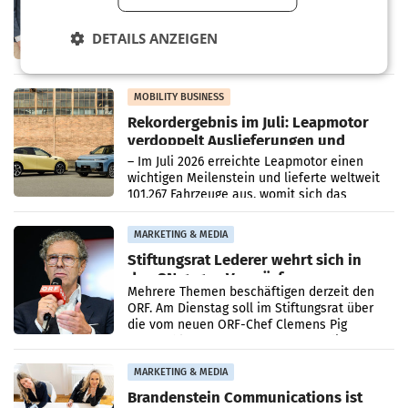
Albrecht setzt ab 1.1.2027 auf Adeg
WIENER NEUDORF. – Die geplante
Zusammenarbeit zwischen Adeg und dem
DETAILS ANZEIGEN
Vorarlberger Kaufmann Jürgen Albrecht ist
kartellrechtlich freigegeben: Die
Bundeswettbewerbsbehörde und der
Bundeskartellanwalt
MOBILITY BUSINESS
Rekordergebnis im Juli: Leapmotor
verdoppelt Auslieferungen und
überschreitet die 100.000er-Marke
– Im Juli 2026 erreichte Leapmotor einen
wichtigen Meilenstein und lieferte weltweit
101.267 Fahrzeuge aus, womit sich das
Ergebnis gegenüber Juli 2025 mehr als
verdoppelte (+102
MARKETING & MEDIA
Stiftungsrat Lederer wehrt sich in
den SN gegen Vorwürfe
Mehrere Themen beschäftigen derzeit den
ORF. Am Dienstag soll im Stiftungsrat über
die vom neuen ORF-Chef Clemens Pig
vorgeschlagenen Besetzungen für die
Direktionen abgestimmt werden.
MARKETING & MEDIA
Brandenstein Communications ist