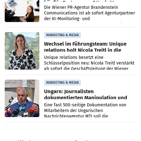
künftig Partner von OtterlyAI
Die Wiener PR-Agentur Brandenstein
Communications ist ab sofort Agenturpartner
der KI-Monitoring- und
Optimierungsplattform OtterlyAI. Damit baut
die Agentur ihr Leistungsportfolio
MARKETING & MEDIA
Wechsel im Führungsteam: Unique
relations holt Nicola Treitl in die
Geschäftsleitung
Unique relations besetzt eine
Schlüsselposition neu: Nicola Treitl verstärkt
ab sofort die Geschäftsleitung der Wiener
PR-Agentur an der Seite von Josef Kalina und
Anna Kalina-Mahr.
MARKETING & MEDIA
Ungarn: Journalisten
dokumentierten Manipulation und
Zensur
Eine fast 500-seitige Dokumentation von
Mitarbeitern der Ungarischen
Nachrichtenagentur MTI soll die
systematische Nachrichten-Manipulation und
Zensur bei der Agentur während der Zeit