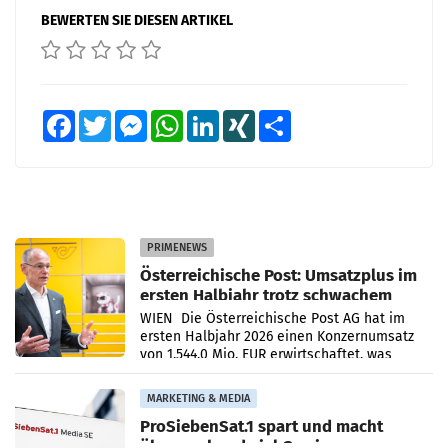
BEWERTEN SIE DIESEN ARTIKEL
Facebook
Twitter
Messenger
WhatsApp
LinkedIn
XING
Teilen
PRIMENEWS
Österreichische Post: Umsatzplus im
ersten Halbjahr trotz schwachem
Briefgeschäft
WIEN Die Österreichische Post AG hat im
ersten Halbjahr 2026 einen Konzernumsatz
von 1.544,0 Mio. EUR erwirtschaftet, was
einem Plus von 3,8 Prozent gegenüber dem
Vergleichszeitraum
MARKETING & MEDIA
ProSiebenSat.1 spart und macht
überraschend viel Gewinn