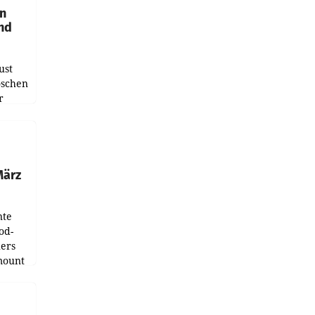
en
und
ust
oschen
r
ndung
tation
März
nte
od-
ers
mount
ess zu