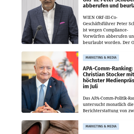
abberufen und beurl
WIEN ORF-III-Co-
Geschäftsführer Peter S
ist wegen Compliance-
Vorwürfen abberufen u
beurlaubt worden. Der 
bestätigte gegenüber de
entsprechende
MARKETING & MEDIA
Medienberichte.
APA-Comm-Ranking:
Christian Stocker mi
höchster Medienprä
im Juli
Das APA-Comm-Politik-Ra
untersucht monatlich die
Berichterstattung von zw
österreichischen
Tageszeitungen und analy
MARKETING & MEDIA
welche Politikerinnen un