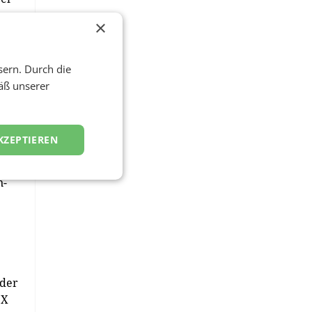
×
,
.
sern. Durch die
äß unserer
KZEPTIEREN
n-
 der
 X