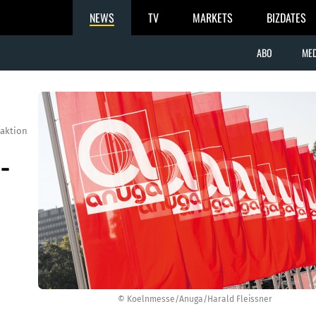
NEWS
TV
MARKETS
BIZDATES
ABO
MED
aktion
-
© Koelnmesse/Anuga/Harald Fleissner