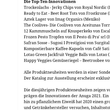
Die Top-Ten-Innovationen
Trockenlachs - Jerky Chips von Royal Nordic (
Ready to Eat - Beet Root Tots von Frostkrone 
Aztek Lager von Imag Organics (Mexiko)
The Coolives- Die Cooliven von Aceitunas Tor
12 Kammmuscheln auf Knusperkeks von Escal
Frozen Pesto Tropfen von Il Pesto di Pra' srl (I
Safran Sosse - Sugosi I Prestigiosi von Surgital 
Kompostierbare Kaffee-Kapseln von Café Sati
Lotao Green Jackfruit Veggie Balls von Lotao 
Happy Veggies Gemüseriegel – Beetroobee von 
Alle Produktneuheiten werden in einer Sonde
Der Katalog zur Ausstellung erscheint exklus
Die diesjährigen Produkteneuheiten zeigen v
prägen die Innovationen der Anuga 2021. Ein
hin zu pflanzlichem Eiweiß hat 2020 einen g
und Getränkehersteller versuchen, Inhaltsstof