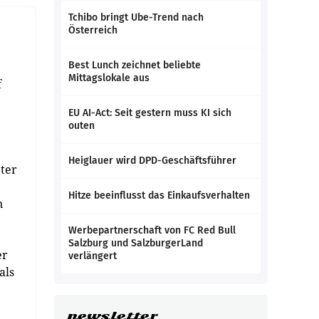
Tchibo bringt Ube-Trend nach
Österreich
Best Lunch zeichnet beliebte
Mittagslokale aus
f
EU AI-Act: Seit gestern muss KI sich
outen
Heiglauer wird DPD-Geschäftsführer
ter
Hitze beeinflusst das Einkaufsverhalten
n
Werbepartnerschaft von FC Red Bull
Salzburg und SalzburgerLand
er
verlängert
als
newsletter