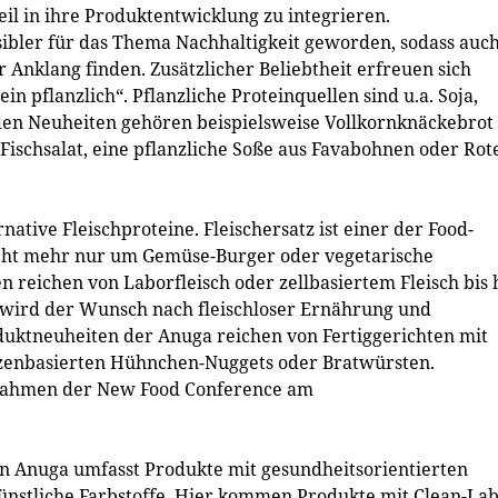
 in ihre Produktentwicklung zu integrieren.
ibler für das Thema Nachhaltigkeit geworden, sodass auc
 Anklang finden. Zusätzlicher Beliebtheit erfreuen sich
 pflanzlich“. Pflanzliche Proteinquellen sind u.a. Soja,
en Neuheiten gehören beispielsweise Vollkornknäckebrot
 Fischsalat, eine pflanzliche Soße aus Favabohnen oder Rot
tive Fleischproteine. Fleischersatz ist einer der Food-
nicht mehr nur um Gemüse-Burger oder vegetarische
n reichen von Laborfleisch oder zellbasiertem Fleisch bis 
 wird der Wunsch nach fleischloser Ernährung und
duktneuheiten der Anuga reichen von Fertiggerichten mit
anzenbasierten Hühnchen-Nuggets oder Bratwürsten.
m Rahmen der New Food Conference am
n Anuga umfasst Produkte mit gesundheitsorientierten
ünstliche Farbstoffe. Hier kommen Produkte mit Clean-Lab