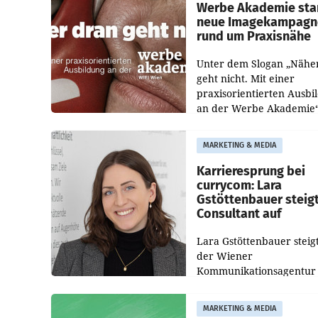
Politiker Österreichs die
Werbe Akademie sta
neue Imagekampagn
rund um Praxisnähe
Unter dem Slogan „Nähe
geht nicht. Mit einer
praxisorientierten Ausbi
an der Werbe Akademie“
die Bildungseinrichtung 
WIFI Wien eine neue
MARKETING & MEDIA
Imagekampagne gestarte
Karrieresprung bei
currycom: Lara
Gstöttenbauer steig
Consultant auf
Lara Gstöttenbauer steigt
der Wiener
Kommunikationsagentur
currycom communicatio
partners zum Consultant 
MARKETING & MEDIA
Die 27-jährige Beraterin