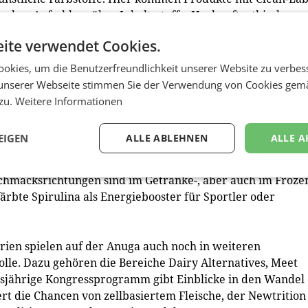
ucher Aufschluss über Inhaltsstoffe, Herkunft, ethische
 zeigen hier beispielsweise türkischen Kaffee mit Kollagen
ite verwendet Cookies.
 Verengung von Gefäßen und Faltenbildung entgegenwirken
nd – die Vielfalt reicht von Limonaden, Tees bis hin zu
okies, um die Benutzerfreundlichkeit unserer Website zu verbes
 beitragen.
unserer Webseite stimmen Sie der Verwendung von Cookies gem
 zu.
Weitere Informationen
 aktuell. Hier punkten Produkte wie kompostierbare
aren sauren Trauben gewonnen wird, bis hin zu
EIGEN
ALLE ABLEHNEN
ALLE A
macksrichtungen sind im Getränke-, aber auch im Froze
färbte Spirulina als Energiebooster für Sportler oder
rien spielen auf der Anuga auch noch in weiteren
le. Dazu gehören die Bereiche Dairy Alternatives, Meet
esjährige Kongressprogramm gibt Einblicke in den Wandel
t die Chancen von zellbasiertem Fleische, der Newtrition