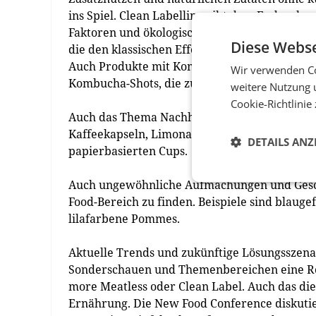
ins Spiel. Clean Labelling gibt dem Endverbra
Faktoren und ökologische Faktoren. Aussteller
Diese Webse
die den klassischen Effekten von Kaffee wie
Auch Produkte mit Kombucha sind stark im Tre
Wir verwenden Co
Kombucha-Shots, die zur gesunden Darmflora
weitere Nutzung 
Cookie-Richtlinie
Auch das Thema Nachhaltigkeit ist weiterhin
Kaffeekapseln, Limonade, die aus unbrauchb
DETAILS ANZ
papierbasierten Cups.
Auch ungewöhnliche Aufmachungen und Gesch
Food-Bereich zu finden. Beispiele sind blauge
lilafarbene Pommes.
Aktuelle Trends und zukünftige Lösungsszena
Sonderschauen und Themenbereichen eine Rol
more Meatless oder Clean Label. Auch das di
Ernährung. Die New Food Conference diskutier