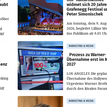
aubt
widmet sich 20 Jahr
Grafenegg Festival 
Peter Simonischek
chöber
Am Sonntag, dem 9. Aug
2026, begleitet Lillian M
nd
das Publikum ab 9.05 Uh
ORF
durch die ORF-
r APA
„Kulturmatinee“. Die Se
MARKETING & MEDIA
startet mit der Dokumen
„20 Jahre Grafenegg
Prozess zu Warner-
t
Übernahme erst im 
senz
2027
LOS ANGELES Die gepla
nking
Übernahme des Hollywo
Urgesteins Warner Broth
ölf
durch den Rivalen Para
wird noch lange in der
siert,
Schwebe bleiben. Eine
MARKETING & MEDIA
d
Richterin setzte den Proz