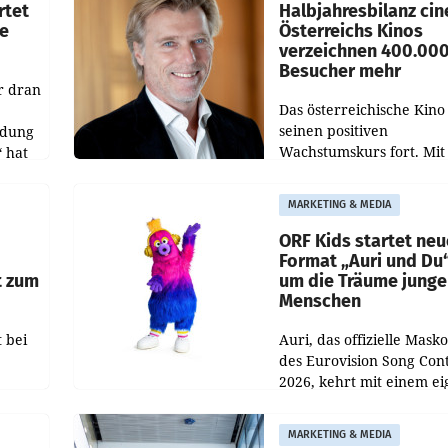
rtet
Halbjahresbilanz cin
e
Österreichs Kinos
verzeichnen 400.00
Besucher mehr
r dran
Das österreichische Kino 
seinen positiven
ldung
Wachstumskurs fort. Mit
 hat
rund 400.000 Besucheri
des
und Besucher höheren
MARKETING & MEDIA
Nettoreichweite im erst
t.
Halbjahr 2026 gegenüb
ORF Kids startet ne
Format „Auri und Du
t zum
um die Träume junge
Menschen
 bei
Auri, das offizielle Mask
des Eurovision Song Cont
2026, kehrt mit einem e
n
Format auf den Bildschi
auf.
zurück. In der neuen S
MARKETING & MEDIA
„Auri und Du“ bei ORF K