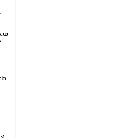
h
 aus
e-
hin
el