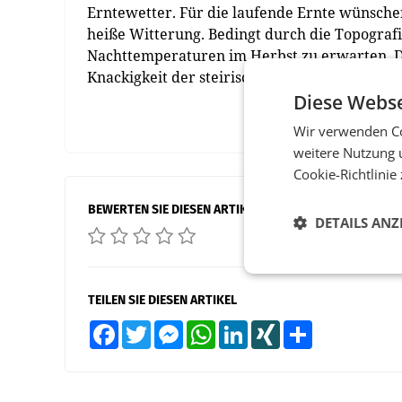
Erntewetter. Für die laufende Ernte wünschen
heiße Witterung. Bedingt durch die Topografi
Nachttemperaturen im Herbst zu erwarten. Di
Knackigkeit der steirischen Äpfel. (red)
Diese Webse
Wir verwenden Co
weitere Nutzung 
Cookie-Richtlinie
BEWERTEN SIE DIESEN ARTIKEL
DETAILS ANZ
TEILEN SIE DIESEN ARTIKEL
Facebook
Twitter
Messenger
WhatsApp
LinkedIn
XING
Teilen