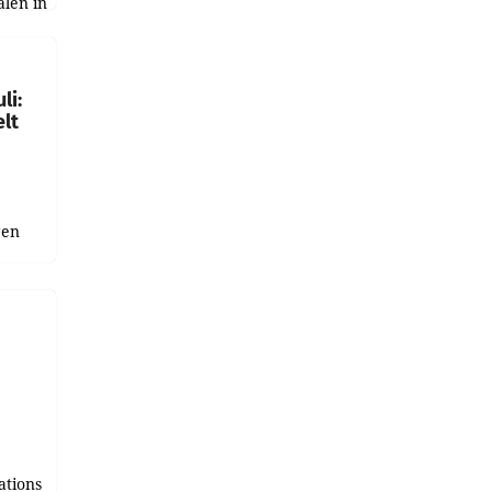
alen in
ich.
gen in
li:
lt
gen
uge
bnis
r als
tions