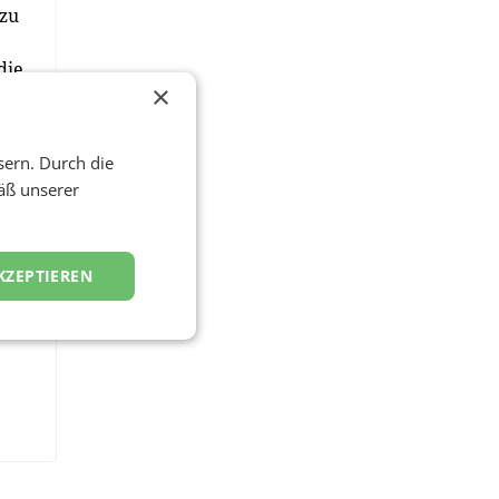
lzu
die
×
sern. Durch die
äß unserer
KZEPTIEREN