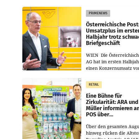
PRIMENEWS
Österreichische Post
Umsatzplus im erste
Halbjahr trotz schw
Briefgeschäft
WIEN Die Österreichisch
AG hat im ersten Halbja
einen Konzernumsatz vo
1.544,0 Mio. EUR
erwirtschaftet, was eine
RETAIL
von 3,8 Prozent gegenüb
dem Vergleichszeitraum
Eine Bühne für
Zirkularität: ARA und
Müller informieren a
POS über
Kreislauffähigkeit
Über den gesamten Augu
hinweg rücken die Altsto