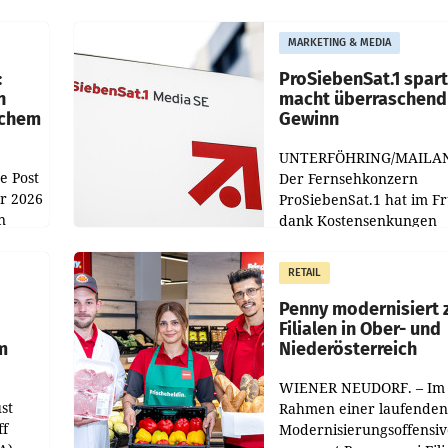
MARKETING & MEDIA
:
ProSiebenSat.1 spar
n
macht überraschend 
achem
Gewinn
UNTERFÖHRING/MAILA
e Post
Der Fernsehkonzern
hr 2026
ProSiebenSat.1 hat im F
n
dank Kostensenkungen
operativ wieder Gewinn
m Plus
gemacht und die
RETAIL
er
Markterwartung deutlic
übertroffen.
Penny modernisiert 
Filialen in Ober- und
m
Niederösterreich
WIENER NEUDORF. – Im
st
Rahmen einer laufenden
ff
Modernisierungsoffensiv