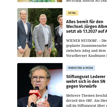
Recycling Austria AG (AR
und der Handelskonzern
Müller die Initiative „Krei
RETAIL
Helden“ in allen
österreichischen Müller-F
Alles bereit für den
Wechsel: Jürgen Albr
setzt ab 1.1.2027 auf
WIENER NEUDORF. – Die
geplante Zusammenarbei
zwischen Adeg und dem
Vorarlberger Kaufmann 
Albrecht ist kartellrechtl
freigegeben: Die
MARKETING & MEDIA
Bundeswettbewerbsbeh
und der Bundeskartellan
Stiftungsrat Lederer
wehrt sich in den SN
gegen Vorwürfe
Mehrere Themen beschä
derzeit den ORF. Am Die
soll im Stiftungsrat über 