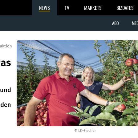
NEWS
TV
MARKETS
BIZDATES
ABO
MED
aktion
was
 und
nden
© LK-Fischer