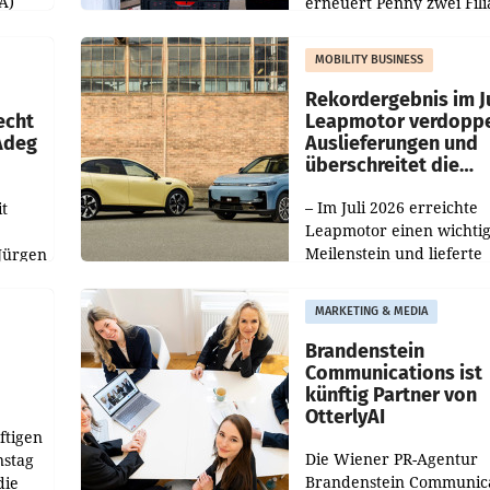
A)
erneuert Penny zwei Fili
Nieder- und Oberösterre
slauf-
Die beiden Standorte lie
MOBILITY BUSINESS
Haag sowie im rund
ilialen
Rekordergebnis im Ju
echt
Leapmotor verdoppe
 Adeg
Auslieferungen und
überschreitet die
100.000er-Marke
– Im Juli 2026 erreichte
t
Leapmotor einen wichti
Meilenstein und lieferte
Jürgen
weltweit 101.267 Fahrze
ich
aus, womit sich das Erge
MARKETING & MEDIA
gegenüber Juli 2025 meh
örde
verdoppelte (+102
walt
Brandenstein
Communications ist
künftig Partner von
OtterlyAI
ftigen
Die Wiener PR-Agentur
nstag
Brandenstein Communica
die