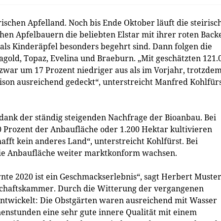
ischen Apfelland. Noch bis Ende Oktober läuft die steirisc
schen Apfelbauern die beliebten Elstar mit ihrer roten Back
h als Kinderäpfel besonders begehrt sind. Dann folgen die
agold, Topaz, Evelina und Braeburn. „Mit geschätzten 121.
 zwar um 17 Prozent niedriger aus als im Vorjahr, trotzdem
ison ausreichend gedeckt“, unterstreicht Manfred Kohlfürs
h dank der ständig steigenden Nachfrage der Bioanbau. Bei
20 Prozent der Anbaufläche oder 1.200 Hektar kultivieren
afft kein anderes Land“, unterstreicht Kohlfürst. Bei
die Anbaufläche weiter marktkonform wachsen.
te 2020 ist ein Geschmackserlebnis“, sagt Herbert Muster
tschaftskammer. Durch die Witterung der vergangenen
 entwickelt: Die Obstgärten waren ausreichend mit Wasser
nenstunden eine sehr gute innere Qualität mit einem