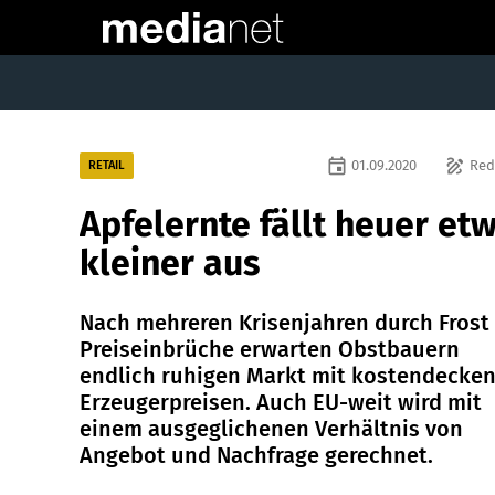
event
draw
01.09.2020
Red
RETAIL
Apfelernte fällt heuer et
kleiner aus
Nach mehreren Krisenjahren durch Frost
Preiseinbrüche erwarten Obstbauern
endlich ruhigen Markt mit kostendecke
Erzeugerpreisen. Auch EU-weit wird mit
einem ausgeglichenen Verhältnis von
Angebot und Nachfrage gerechnet.