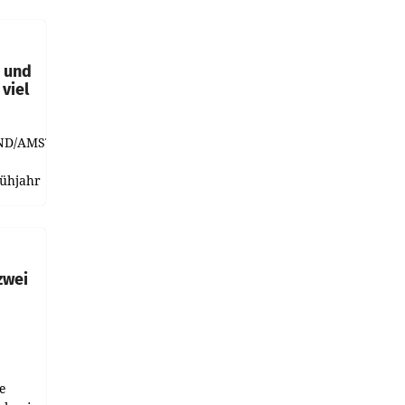
t und
viel
ND/AMSTERDAM.
rühjahr
h
zwei
e