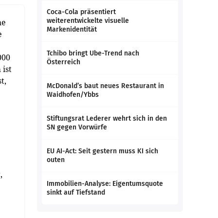
Coca-Cola präsentiert
weiterentwickelte visuelle
he
Markenidentität
e
Tchibo bringt Ube-Trend nach
000
Österreich
 ist
t,
McDonald’s baut neues Restaurant in
Waidhofen/Ybbs
Stiftungsrat Lederer wehrt sich in den
SN gegen Vorwürfe
EU AI-Act: Seit gestern muss KI sich
outen
,
Immobilien-Analyse: Eigentumsquote
sinkt auf Tiefstand