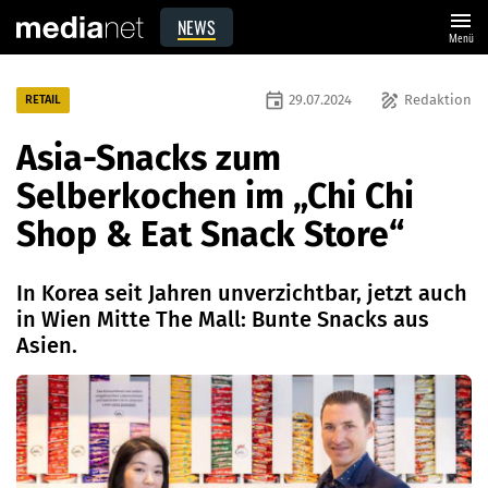
menu
NEWS
Menü
event
draw
29.07.2024
Redaktion
RETAIL
Asia-Snacks zum
Selberkochen im „Chi Chi
Shop & Eat Snack Store“
In Korea seit Jahren unverzichtbar, jetzt auch
in Wien Mitte The Mall: Bunte Snacks aus
Asien.