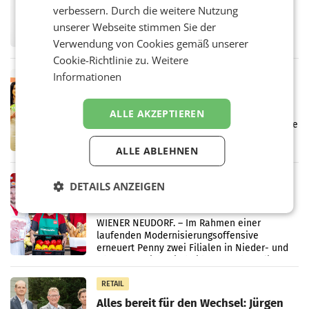
überraschend viel Gewinn
verbessern. Durch die weitere Nutzung
UNTERFÖHRING/MAILAND/AMSTERDAM. Der
unserer Webseite stimmen Sie der
Fernsehkonzern ProSiebenSat.1 hat im
Frühjahr dank Kostensenkungen operativ
Verwendung von Cookies gemäß unserer
wieder Gewinn gemacht und die
Cookie-Richtlinie zu.
Weitere
Markterwartung deutlich übertroffen.
Informationen
RETAIL
Eine Bühne für Zirkularität: ARA und
Müller informieren am POS über
ALLE AKZEPTIEREN
Kreislauffähigkeit
Über den gesamten August hinweg rücken die
Altstoff Recycling Austria AG (ARA) und der
Handelskonzern Müller die Initiative
ALLE ABLEHNEN
„Kreislauf-Helden“ in allen österreichischen
Müller-Filialen
RETAIL
DETAILS ANZEIGEN
Penny modernisiert zwei Filialen in
Ober- und Niederösterreich
WIENER NEUDORF. – Im Rahmen einer
laufenden Modernisierungsoffensive
erneuert Penny zwei Filialen in Nieder- und
Oberösterreich. Die beiden Standorte liegen
in Haag sowie im rund
RETAIL
Alles bereit für den Wechsel: Jürgen