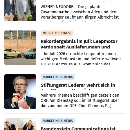
Albrecht setzt ab 1.1.2027 auf Adeg
WIENER NEUDORF. – Die geplante
Zusammenarbeit zwischen Adeg und dem
Vorarlberger Kaufmann Jürgen Albrecht ist
kartellrechtlich freigegeben: Die
Bundeswettbewerbsbehörde und der
Bundeskartellanwalt
MOBILITY BUSINESS
Rekordergebnis im Juli: Leapmotor
verdoppelt Auslieferungen und
überschreitet die 100.000er-Marke
– Im Juli 2026 erreichte Leapmotor einen
wichtigen Meilenstein und lieferte weltweit
101.267 Fahrzeuge aus, womit sich das
Ergebnis gegenüber Juli 2025 mehr als
verdoppelte (+102
MARKETING & MEDIA
Stiftungsrat Lederer wehrt sich in
den SN gegen Vorwürfe
Mehrere Themen beschäftigen derzeit den
ORF. Am Dienstag soll im Stiftungsrat über
die vom neuen ORF-Chef Clemens Pig
vorgeschlagenen Besetzungen für die
Direktionen abgestimmt werden.
MARKETING & MEDIA
Brandenstein Communications ist