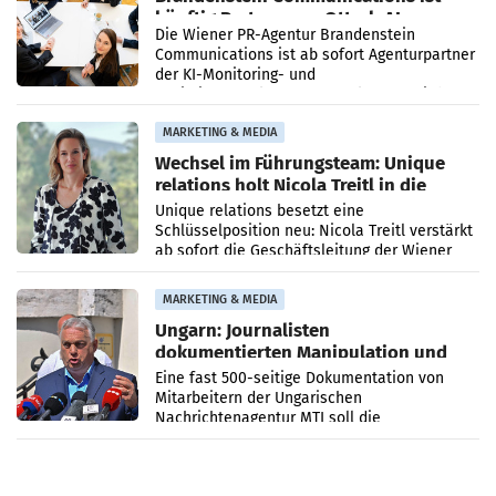
künftig Partner von OtterlyAI
Die Wiener PR-Agentur Brandenstein
Communications ist ab sofort Agenturpartner
der KI-Monitoring- und
Optimierungsplattform OtterlyAI. Damit baut
die Agentur ihr Leistungsportfolio
MARKETING & MEDIA
Wechsel im Führungsteam: Unique
relations holt Nicola Treitl in die
Geschäftsleitung
Unique relations besetzt eine
Schlüsselposition neu: Nicola Treitl verstärkt
ab sofort die Geschäftsleitung der Wiener
PR-Agentur an der Seite von Josef Kalina und
Anna Kalina-Mahr.
MARKETING & MEDIA
Ungarn: Journalisten
dokumentierten Manipulation und
Zensur
Eine fast 500-seitige Dokumentation von
Mitarbeitern der Ungarischen
Nachrichtenagentur MTI soll die
systematische Nachrichten-Manipulation und
Zensur bei der Agentur während der Zeit