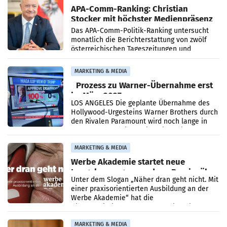
APA-Comm-Ranking: Christian
Stocker mit höchster Medienpräsenz
im Juli
Das APA-Comm-Politik-Ranking untersucht
monatlich die Berichterstattung von zwölf
österreichischen Tageszeitungen und
analysiert, welche Politikerinnen und
Politiker Österreichs die
MARKETING & MEDIA
Prozess zu Warner-Übernahme erst
im März 2027
LOS ANGELES Die geplante Übernahme des
Hollywood-Urgesteins Warner Brothers durch
den Rivalen Paramount wird noch lange in
der Schwebe bleiben. Eine Richterin setzte
den Prozess zu
MARKETING & MEDIA
Werbe Akademie startet neue
Imagekampagne rund um Praxisnähe
Unter dem Slogan „Näher dran geht nicht. Mit
einer praxisorientierten Ausbildung an der
Werbe Akademie“ hat die
Bildungseinrichtung des WIFI Wien eine neue
Imagekampagne gestartet.
MARKETING & MEDIA