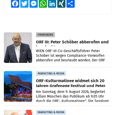
Facebook
Twitter
Messenger
WhatsApp
LinkedIn
XING
Teilen
PRIMENEWS
ORF III: Peter Schöber abberufen und
beurlaubt
WIEN ORF-III-Co-Geschäftsführer Peter
Schöber ist wegen Compliance-Vorwürfen
abberufen und beurlaubt worden. Der ORF
bestätigte gegenüber der APA entsprechende
Medienberichte.
MARKETING & MEDIA
ORF-Kulturmatinee widmet sich 20
Jahren Grafenegg Festival und Peter
Simonischek
Am Sonntag, dem 9. August 2026, begleitet
Lillian Moschen das Publikum ab 9.05 Uhr
durch die ORF-„Kulturmatinee“. Die Sendung
startet mit der Dokumentation „20 Jahre
Grafenegg
MARKETING & MEDIA