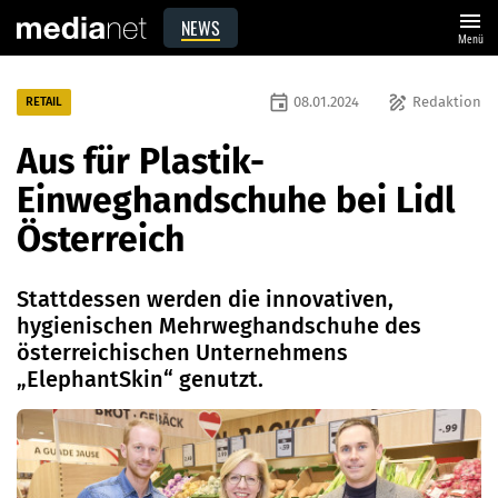
menu
NEWS
Menü
event
draw
08.01.2024
Redaktion
RETAIL
Aus für Plastik-
Einweghandschuhe bei Lidl
Österreich
Stattdessen werden die innovativen,
hygienischen Mehrweghandschuhe des
österreichischen Unternehmens
„ElephantSkin“ genutzt.