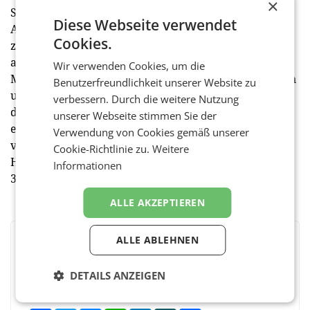
×
Stephan Sielaff, Vorstandsvorsitzender der Lenzing
Diese Webseite verwendet
AG: „Führende Marken und Konsumenten verlangen
Cookies.
zunehmend nach pflanzenbasierten und biologisch
abbaubaren Materialien wie unseren Fasern der
Wir verwenden Cookies, um die
Marke Tencel. Unsere Partnerschaft mit ElephantSkin
Benutzerfreundlichkeit unserer Website zu
und Lidl ist ein inspirierendes Beispiel dafür, wie
verbessern. Durch die weitere Nutzung
diese Bedürfnisse bedient und Nachhaltigkeitsziele
unserer Webseite stimmen Sie der
entlang der Wertschöpfungskette aktiv
Verwendung von Cookies gemäß unserer
vorangetrieben werden können.“ Die neuen
Cookie-Richtlinie zu.
Weitere
Handschuhe sind in allen heimischen Lidl-Filialen für
Informationen
3,99 Euro erhältlich – solange der Vorrat reicht.
ALLE AKZEPTIEREN
ALLE ABLEHNEN
BEWERTEN SIE DIESEN ARTIKEL
DETAILS ANZEIGEN