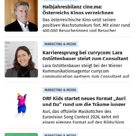
Halbjahresbilanz cine.ma:
Österreichs Kinos verzeichnen
400.000 Besucher mehr
Das österreichische Kino setzt seinen
positiven Wachstumskurs fort. Mit einer rund
400.000 Besucherinnen und Besucher
höheren Nettoreichweite im ersten Halbjahr
2026 gegenüber dem
MARKETING & MEDIA
Karrieresprung bei currycom: Lara
Gstöttenbauer steigt zum Consultant
auf
Lara Gstöttenbauer steigt bei der Wiener
Kommunikationsagentur currycom
communication partners zum Consultant auf.
Die 27-jährige Beraterin betreut Kundinnen
und Kunden in den Bereichen
MARKETING & MEDIA
ORF Kids startet neues Format „Auri
und Du“ rund um die Träume junger
Menschen
Auri, das offizielle Maskottchen des
Eurovision Song Contest 2026, kehrt mit
einem eigenen Format auf den Bildschirm
zurück. In der neuen Sendung „Auri und Du“
bei ORF Kids steht
MARKETING & MEDIA