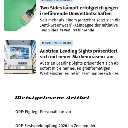
Two Sides kämpft erfolgreich gegen
irreführende Umweltbotschaften
beim Papiereinsatz
Seit mehr als einem Jahrzehnt setzt sich die
„Anti-Greenwash“-Kampagne der Initiative
Two Sides gegen irreführende
Umweltaussagen bei Papierkommunikation
und papierbasierten Verpackungen
MARKETING & MEDIA
Austrian Leading Sights präsentiert
sich mit neuer Markenpräsenz am
Flughafen Wien
Austrian Leading Sights präsentiert sich ab
sofort mit einer neuen großformatigen
Werbeinszenierung im Terminalbereich des
Flughafen Wien. Die Präsenz befindet sich im
Verbindungsbereich
Meistgelesene Artikel
ORF: Pig legt Personalliste vor
ORF-Festspielempfang 2026 im Zeichen der