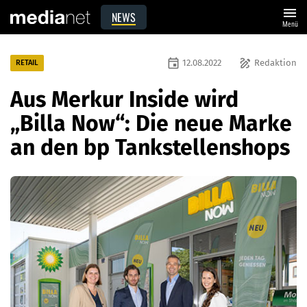
menu
NEWS
Menü
event
draw
12.08.2022
Redaktion
RETAIL
Aus Merkur Inside wird
„Billa Now“: Die neue Marke
an den bp Tankstellenshops