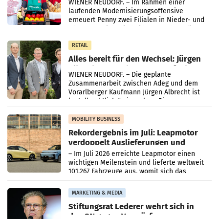
WIENER NEUDORF. – Im Rahmen einer
laufenden Modernisierungsoffensive
erneuert Penny zwei Filialen in Nieder- und
Oberösterreich. Die beiden Standorte liegen
in Haag sowie im rund
RETAIL
Alles bereit für den Wechsel: Jürgen
Albrecht setzt ab 1.1.2027 auf Adeg
WIENER NEUDORF. – Die geplante
Zusammenarbeit zwischen Adeg und dem
Vorarlberger Kaufmann Jürgen Albrecht ist
kartellrechtlich freigegeben: Die
Bundeswettbewerbsbehörde und der
Bundeskartellanwalt
MOBILITY BUSINESS
Rekordergebnis im Juli: Leapmotor
verdoppelt Auslieferungen und
überschreitet die 100.000er-Marke
– Im Juli 2026 erreichte Leapmotor einen
wichtigen Meilenstein und lieferte weltweit
101.267 Fahrzeuge aus, womit sich das
Ergebnis gegenüber Juli 2025 mehr als
verdoppelte (+102
MARKETING & MEDIA
Stiftungsrat Lederer wehrt sich in
den SN gegen Vorwürfe