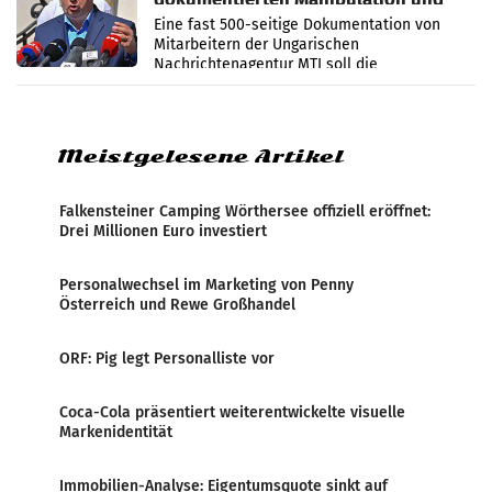
Zensur
Eine fast 500-seitige Dokumentation von
Mitarbeitern der Ungarischen
Nachrichtenagentur MTI soll die
systematische Nachrichten-Manipulation und
Zensur bei der Agentur während der Zeit
Meistgelesene Artikel
Falkensteiner Camping Wörthersee offiziell eröffnet:
Drei Millionen Euro investiert
Personalwechsel im Marketing von Penny
Österreich und Rewe Großhandel
ORF: Pig legt Personalliste vor
Coca-Cola präsentiert weiterentwickelte visuelle
Markenidentität
Immobilien-Analyse: Eigentumsquote sinkt auf