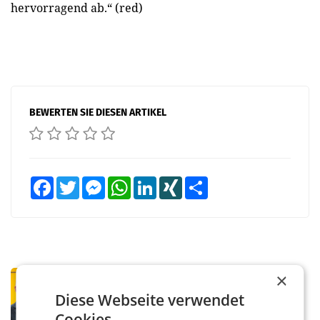
hervorragend ab.“ (red)
BEWERTEN SIE DIESEN ARTIKEL
Facebook
Twitter
Messenger
WhatsApp
LinkedIn
XING
Teilen
×
PRIMENEWS
Österreichische Post: Umsatzplus im
Diese Webseite verwendet
ersten Halbjahr trotz schwachem
Cookies.