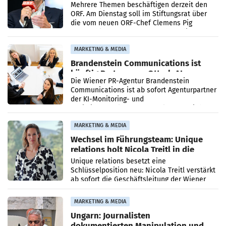
Mehrere Themen beschäftigen derzeit den
ORF. Am Dienstag soll im Stiftungsrat über
die vom neuen ORF-Chef Clemens Pig
vorgeschlagenen Besetzungen für die
Direktionen abgestimmt werden.
MARKETING & MEDIA
Brandenstein Communications ist
künftig Partner von OtterlyAI
Die Wiener PR-Agentur Brandenstein
Communications ist ab sofort Agenturpartner
der KI-Monitoring- und
Optimierungsplattform OtterlyAI. Damit baut
die Agentur ihr Leistungsportfolio
MARKETING & MEDIA
Wechsel im Führungsteam: Unique
relations holt Nicola Treitl in die
Geschäftsleitung
Unique relations besetzt eine
Schlüsselposition neu: Nicola Treitl verstärkt
ab sofort die Geschäftsleitung der Wiener
PR-Agentur an der Seite von Josef Kalina und
Anna Kalina-Mahr.
MARKETING & MEDIA
Ungarn: Journalisten
dokumentierten Manipulation und