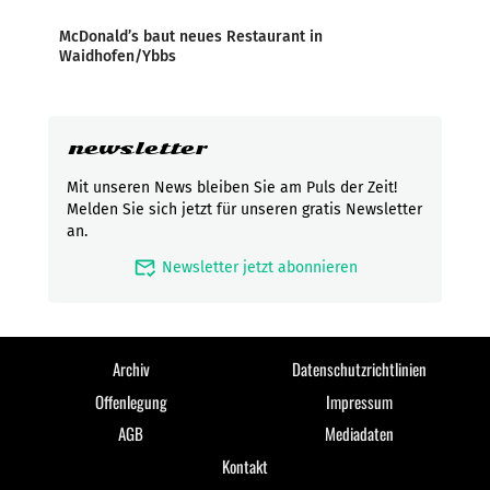
McDonald’s baut neues Restaurant in
Waidhofen/Ybbs
newsletter
Mit unseren News bleiben Sie am Puls der Zeit!
Melden Sie sich jetzt für unseren gratis Newsletter
an.
mark_email_read
Newsletter jetzt abonnieren
Archiv
Datenschutzrichtlinien
Offenlegung
Impressum
AGB
Mediadaten
Kontakt