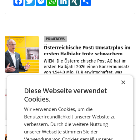
PRIMENEWS
Österreichische Post: Umsatzplus im
ersten Halbjahr trotz schwachem
Briefgeschäft
WIEN Die Österreichische Post AG hat im
ersten Halbjahr 2026 einen Konzernumsatz
von 1.544,0 Mio. EUR erwirtschaftet, was
einem Plus von 3,8 Prozent gegenüber dem
×
Vergleichszeitraum
MARKETING & MEDIA
Diese Webseite verwendet
ProSiebenSat.1 spart und macht
Cookies.
überraschend viel Gewinn
UNTERFÖHRING/MAILAND/AMSTERDAM. Der
Wir verwenden Cookies, um die
Fernsehkonzern ProSiebenSat.1 hat im
Benutzerfreundlichkeit unserer Website zu
Frühjahr dank Kostensenkungen operativ
wieder Gewinn gemacht und die
verbessern. Durch die weitere Nutzung
Markterwartung deutlich übertroffen.
unserer Webseite stimmen Sie der
RETAIL
Verwendung von Cookies gemäß unserer