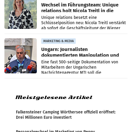
Wechsel im Führungsteam: Unique
relations holt Nicola Treitl in die
Geschäftsleitung
Unique relations besetzt eine
Schlüsselposition neu: Nicola Treitl verstärkt
ab sofort die Geschäftsleitung der Wiener
PR-Agentur an der Seite von Josef Kalina und
Anna Kalina-Mahr.
MARKETING & MEDIA
Ungarn: Journalisten
dokumentierten Manipulation und
Zensur
Eine fast 500-seitige Dokumentation von
Mitarbeitern der Ungarischen
Nachrichtenagentur MTI soll die
systematische Nachrichten-Manipulation und
Zensur bei der Agentur während der Zeit
Meistgelesene Artikel
Falkensteiner Camping Wörthersee offiziell eröffnet:
Drei Millionen Euro investiert
Personalwechsel im Marketing von Penny