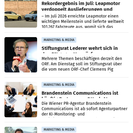
Rekordergebnis im Juli: Leapmotor
verdoppelt Auslieferungen und
überschreitet die 100.000er-Marke
– Im Juli 2026 erreichte Leapmotor einen
wichtigen Meilenstein und lieferte weltweit
101.267 Fahrzeuge aus, womit sich das
Ergebnis gegenüber Juli 2025 mehr als
verdoppelte (+102
MARKETING & MEDIA
Stiftungsrat Lederer wehrt sich in
den SN gegen Vorwürfe
Mehrere Themen beschäftigen derzeit den
ORF. Am Dienstag soll im Stiftungsrat über
die vom neuen ORF-Chef Clemens Pig
vorgeschlagenen Besetzungen für die
Direktionen abgestimmt werden.
MARKETING & MEDIA
Brandenstein Communications ist
künftig Partner von OtterlyAI
Die Wiener PR-Agentur Brandenstein
Communications ist ab sofort Agenturpartner
der KI-Monitoring- und
Optimierungsplattform OtterlyAI. Damit baut
die Agentur ihr Leistungsportfolio
MARKETING & MEDIA