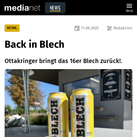
menu
NEWS
Menü
event
draw
11.09.2025
Redaktion
RETAIL
Back in Blech
Ottakringer bringt das 16er Blech zurück!.