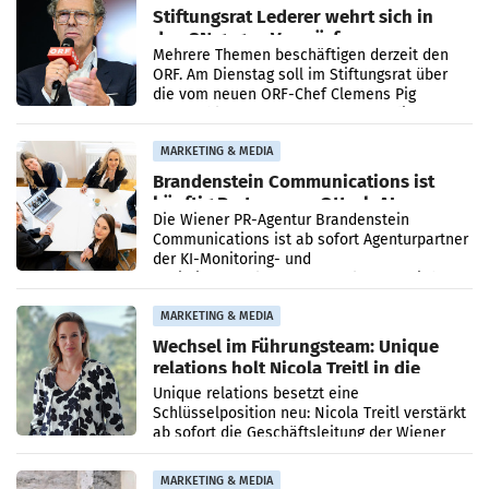
Stiftungsrat Lederer wehrt sich in
den SN gegen Vorwürfe
Mehrere Themen beschäftigen derzeit den
ORF. Am Dienstag soll im Stiftungsrat über
die vom neuen ORF-Chef Clemens Pig
vorgeschlagenen Besetzungen für die
Direktionen abgestimmt werden.
MARKETING & MEDIA
Brandenstein Communications ist
künftig Partner von OtterlyAI
Die Wiener PR-Agentur Brandenstein
Communications ist ab sofort Agenturpartner
der KI-Monitoring- und
Optimierungsplattform OtterlyAI. Damit baut
die Agentur ihr Leistungsportfolio
MARKETING & MEDIA
Wechsel im Führungsteam: Unique
relations holt Nicola Treitl in die
Geschäftsleitung
Unique relations besetzt eine
Schlüsselposition neu: Nicola Treitl verstärkt
ab sofort die Geschäftsleitung der Wiener
PR-Agentur an der Seite von Josef Kalina und
Anna Kalina-Mahr.
MARKETING & MEDIA