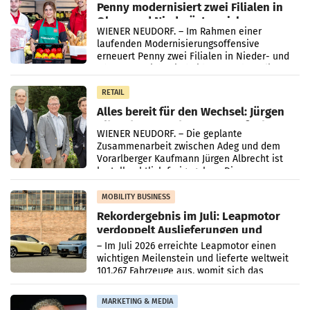
Penny modernisiert zwei Filialen in
Ober- und Niederösterreich
WIENER NEUDORF. – Im Rahmen einer
laufenden Modernisierungsoffensive
erneuert Penny zwei Filialen in Nieder- und
Oberösterreich. Die beiden Standorte liegen
in Haag sowie im rund
RETAIL
Alles bereit für den Wechsel: Jürgen
Albrecht setzt ab 1.1.2027 auf Adeg
WIENER NEUDORF. – Die geplante
Zusammenarbeit zwischen Adeg und dem
Vorarlberger Kaufmann Jürgen Albrecht ist
kartellrechtlich freigegeben: Die
Bundeswettbewerbsbehörde und der
Bundeskartellanwalt
MOBILITY BUSINESS
Rekordergebnis im Juli: Leapmotor
verdoppelt Auslieferungen und
überschreitet die 100.000er-Marke
– Im Juli 2026 erreichte Leapmotor einen
wichtigen Meilenstein und lieferte weltweit
101.267 Fahrzeuge aus, womit sich das
Ergebnis gegenüber Juli 2025 mehr als
verdoppelte (+102
MARKETING & MEDIA