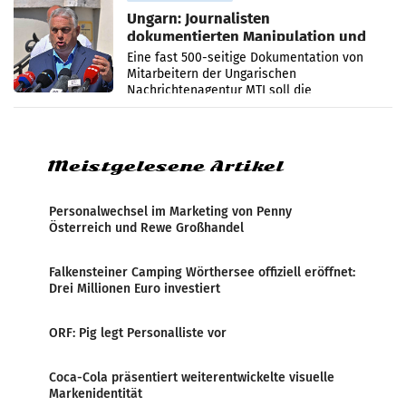
Ungarn: Journalisten
dokumentierten Manipulation und
Zensur
Eine fast 500-seitige Dokumentation von
Mitarbeitern der Ungarischen
Nachrichtenagentur MTI soll die
systematische Nachrichten-Manipulation und
Zensur bei der Agentur während der Zeit
Meistgelesene Artikel
Personalwechsel im Marketing von Penny
Österreich und Rewe Großhandel
Falkensteiner Camping Wörthersee offiziell eröffnet:
Drei Millionen Euro investiert
ORF: Pig legt Personalliste vor
Coca-Cola präsentiert weiterentwickelte visuelle
Markenidentität