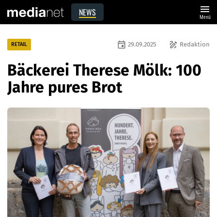
menu
NEWS
Menü
event
draw
29.09.2025
Redaktion
RETAIL
Bäckerei Therese Mölk: 100
Jahre pures Brot