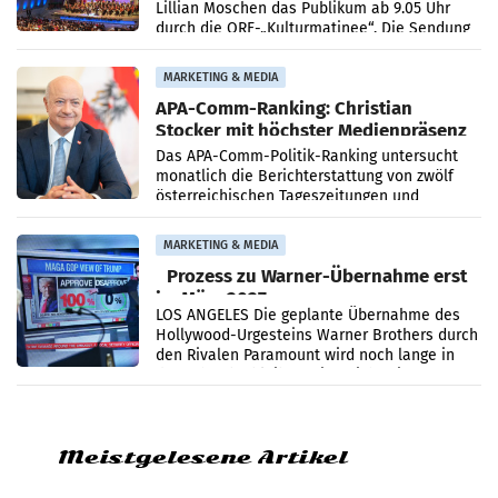
Lillian Moschen das Publikum ab 9.05 Uhr
durch die ORF-„Kulturmatinee“. Die Sendung
startet mit der Dokumentation „20 Jahre
Grafenegg
MARKETING & MEDIA
APA-Comm-Ranking: Christian
Stocker mit höchster Medienpräsenz
im Juli
Das APA-Comm-Politik-Ranking untersucht
monatlich die Berichterstattung von zwölf
österreichischen Tageszeitungen und
analysiert, welche Politikerinnen und
Politiker Österreichs die
MARKETING & MEDIA
Prozess zu Warner-Übernahme erst
im März 2027
LOS ANGELES Die geplante Übernahme des
Hollywood-Urgesteins Warner Brothers durch
den Rivalen Paramount wird noch lange in
der Schwebe bleiben. Eine Richterin setzte
den Prozess zu
Meistgelesene Artikel