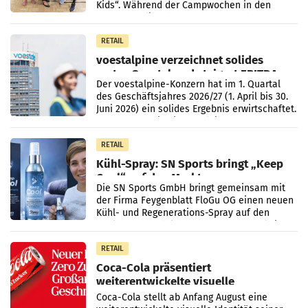
Kids“. Während der Campwochen in den
Monaten Juli und August versorgt das
Unternehmen Kinder sowie
RETAIL
voestalpine verzeichnet solides
erstes Quartal und steigert EBITDA
Der voestalpine-Konzern hat im 1. Quartal
des Geschäftsjahres 2026/27 (1. April bis 30.
Juni 2026) ein solides Ergebnis erwirtschaftet.
Der Umsatz stieg im Vergleich zur
Vorjahresperiode
RETAIL
Kühl-Spray: SN Sports bringt „Keep
Cool“ auf den Markt
Die SN Sports GmbH bringt gemeinsam mit
der Firma Feygenblatt FloGu OG einen neuen
Kühl- und Regenerations-Spray auf den
Markt. Das Produkt namens „Keep Cool“ ist zu
100 Prozent
RETAIL
Coca-Cola präsentiert
weiterentwickelte visuelle
Markenidentität
Coca-Cola stellt ab Anfang August eine