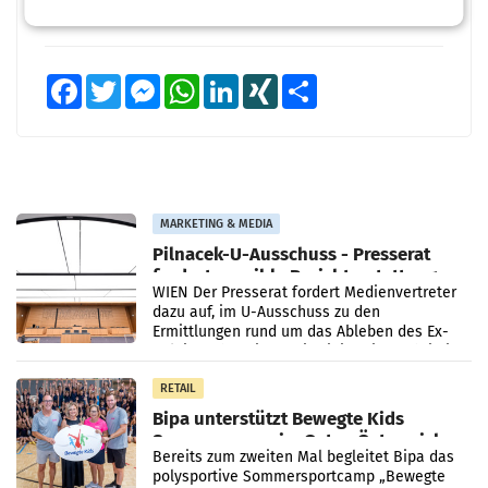
Facebook
Twitter
Messenger
WhatsApp
LinkedIn
XING
Teilen
MARKETING & MEDIA
Pilnacek-U-Ausschuss - Presserat
fordert sensible Berichterstattung
WIEN Der Presserat fordert Medienvertreter
dazu auf, im U-Ausschuss zu den
Ermittlungen rund um das Ableben des Ex-
Sektionschefs im Justizministerium, Christian
Pilnacek, auf sensible
RETAIL
Bipa unterstützt Bewegte Kids
Sommercamps im Osten Österreichs
Bereits zum zweiten Mal begleitet Bipa das
polysportive Sommersportcamp „Bewegte