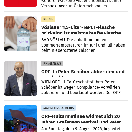
weiterentwickelte visuelle Identität seiner
Verpackungen in Österreich vor. Im
Mittelpunkt des Redesigns stehen zentrale
Gestaltungselemente
RETAIL
Vöslauer 1,5-Liter-rePET-Flasche
prickelnd ist meistgekaufte Flasche
Österreichs
BAD VÖSLAU. Die anhaltend hohen
Sommertemperaturen im Juni und Juli haben
beim niederösterreichischen
Getränkehersteller Vöslauer zu deutlichen
Absatzzuwächsen geführt. Während
PRIMENEWS
ORF III: Peter Schöber abberufen und
beurlaubt
WIEN ORF-III-Co-Geschäftsführer Peter
Schöber ist wegen Compliance-Vorwürfen
abberufen und beurlaubt worden. Der ORF
bestätigte gegenüber der APA entsprechende
Medienberichte.
MARKETING & MEDIA
ORF-Kulturmatinee widmet sich 20
Jahren Grafenegg Festival und Peter
Simonischek
Am Sonntag, dem 9. August 2026, begleitet