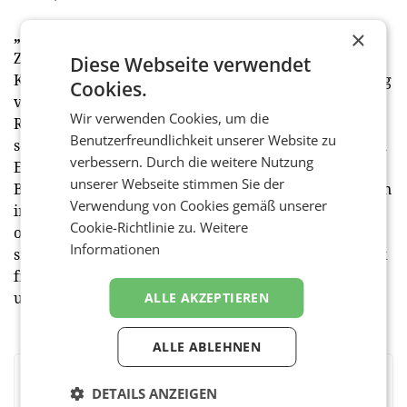
×
„Thereses Jubiläumsbrot“
Zum runden Geburtstag bringt die Bäckerei in
Diese Webseite verwendet
Kooperation mit Qualität Tirol und unter Verwendung
Cookies.
von Mehl aus Tirol ein ganz besonderes Brot in die
Wir verwenden Cookies, um die
Regale: Thereses Jubiläumsbrot. Der 3 Kilogramm
Benutzerfreundlichkeit unserer Website zu
schwere Weizenmischlaib vereint ein Jahrhundert an
verbessern. Durch die weitere Nutzung
Erfahrung, Handwerkskunst und Leidenschaft fürs
unserer Webseite stimmen Sie der
Backen. Damit möglichst viele Kundinnen und Kunden
Verwendung von Cookies gemäß unserer
in den Genuss kommen, ist das Brot auch als Hälfte
Cookie-Richtlinie zu.
Weitere
oder Viertel erhältlich. Wer vier Viertel kauft, darf
Informationen
sich zusätzlich über ein besonderes Erinnerungsstück
freuen – einen Kühlschrankmagneten in Form des
unverkennbaren Kopfes von Therese Mölk.
ALLE AKZEPTIEREN
ALLE ABLEHNEN
BEWERTEN SIE DIESEN ARTIKEL
DETAILS ANZEIGEN