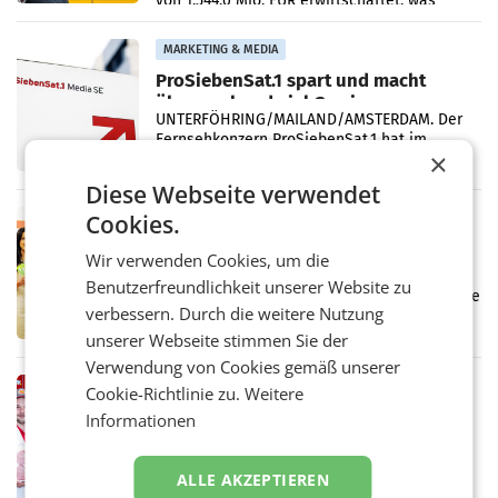
von 1.544,0 Mio. EUR erwirtschaftet, was
einem Plus von 3,8 Prozent gegenüber dem
Vergleichszeitraum
MARKETING & MEDIA
ProSiebenSat.1 spart und macht
überraschend viel Gewinn
UNTERFÖHRING/MAILAND/AMSTERDAM. Der
Fernsehkonzern ProSiebenSat.1 hat im
×
Frühjahr dank Kostensenkungen operativ
wieder Gewinn gemacht und die
Diese Webseite verwendet
Markterwartung deutlich übertroffen.
Cookies.
RETAIL
Eine Bühne für Zirkularität: ARA und
Wir verwenden Cookies, um die
Müller informieren am POS über
Benutzerfreundlichkeit unserer Website zu
Kreislauffähigkeit
Über den gesamten August hinweg rücken die
verbessern. Durch die weitere Nutzung
Altstoff Recycling Austria AG (ARA) und der
Handelskonzern Müller die Initiative
unserer Webseite stimmen Sie der
„Kreislauf-Helden“ in allen österreichischen
Verwendung von Cookies gemäß unserer
Müller-Filialen
RETAIL
Cookie-Richtlinie zu.
Weitere
Penny modernisiert zwei Filialen in
Informationen
Ober- und Niederösterreich
WIENER NEUDORF. – Im Rahmen einer
laufenden Modernisierungsoffensive
ALLE AKZEPTIEREN
erneuert Penny zwei Filialen in Nieder- und