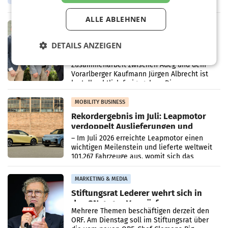
Oberösterreich. Die beiden Standorte liegen
in Haag sowie im rund
ALLE ABLEHNEN
RETAIL
Alles bereit für den Wechsel: Jürgen
DETAILS ANZEIGEN
Albrecht setzt ab 1.1.2027 auf Adeg
WIENER NEUDORF. – Die geplante
Zusammenarbeit zwischen Adeg und dem
Vorarlberger Kaufmann Jürgen Albrecht ist
kartellrechtlich freigegeben: Die
Bundeswettbewerbsbehörde und der
Bundeskartellanwalt
MOBILITY BUSINESS
Rekordergebnis im Juli: Leapmotor
verdoppelt Auslieferungen und
überschreitet die 100.000er-Marke
– Im Juli 2026 erreichte Leapmotor einen
wichtigen Meilenstein und lieferte weltweit
101.267 Fahrzeuge aus, womit sich das
Ergebnis gegenüber Juli 2025 mehr als
verdoppelte (+102
MARKETING & MEDIA
Stiftungsrat Lederer wehrt sich in
den SN gegen Vorwürfe
Mehrere Themen beschäftigen derzeit den
ORF. Am Dienstag soll im Stiftungsrat über