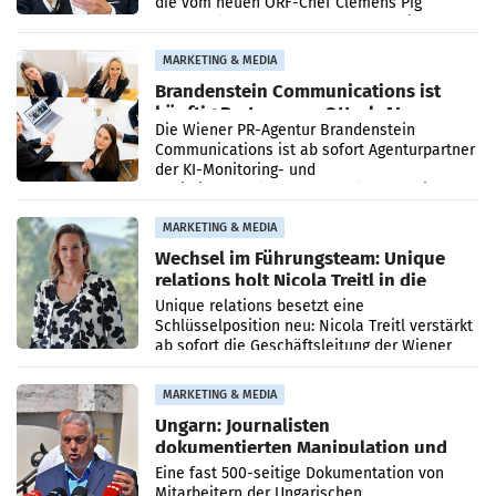
die vom neuen ORF-Chef Clemens Pig
vorgeschlagenen Besetzungen für die
Direktionen abgestimmt werden.
MARKETING & MEDIA
Brandenstein Communications ist
künftig Partner von OtterlyAI
Die Wiener PR-Agentur Brandenstein
Communications ist ab sofort Agenturpartner
der KI-Monitoring- und
Optimierungsplattform OtterlyAI. Damit baut
die Agentur ihr Leistungsportfolio
MARKETING & MEDIA
Wechsel im Führungsteam: Unique
relations holt Nicola Treitl in die
Geschäftsleitung
Unique relations besetzt eine
Schlüsselposition neu: Nicola Treitl verstärkt
ab sofort die Geschäftsleitung der Wiener
PR-Agentur an der Seite von Josef Kalina und
Anna Kalina-Mahr.
MARKETING & MEDIA
Ungarn: Journalisten
dokumentierten Manipulation und
Zensur
Eine fast 500-seitige Dokumentation von
Mitarbeitern der Ungarischen