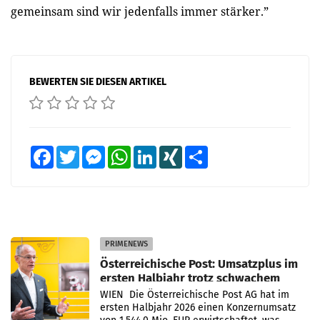
gemeinsam sind wir jedenfalls immer stärker.”
BEWERTEN SIE DIESEN ARTIKEL
Facebook
Twitter
Messenger
WhatsApp
LinkedIn
XING
Teilen
PRIMENEWS
Österreichische Post: Umsatzplus im
ersten Halbjahr trotz schwachem
Briefgeschäft
WIEN Die Österreichische Post AG hat im
ersten Halbjahr 2026 einen Konzernumsatz