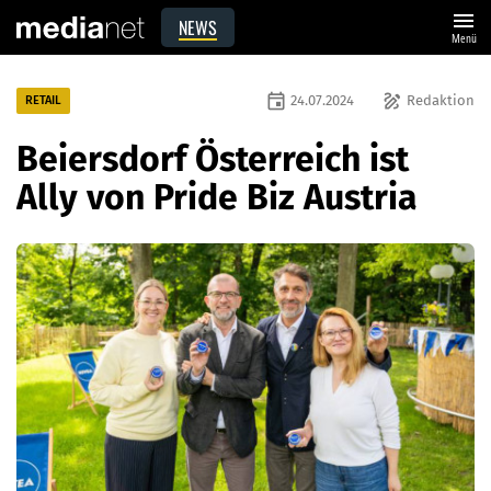
menu
NEWS
Menü
event
draw
24.07.2024
Redaktion
RETAIL
Beiersdorf Österreich ist
Ally von Pride Biz Austria