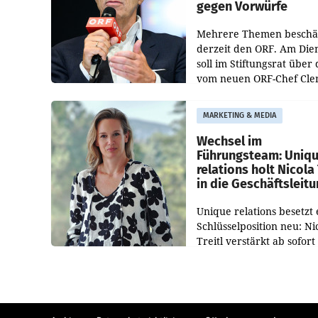
gegen Vorwürfe
Mehrere Themen beschä
derzeit den ORF. Am Die
soll im Stiftungsrat über 
vom neuen ORF-Chef Cl
Pig vorgeschlagenen
Besetzungen für die
MARKETING & MEDIA
Direktionen abgestimmt
werden.
Wechsel im
Führungsteam: Uniq
relations holt Nicola 
in die Geschäftsleit
Unique relations besetzt 
Schlüsselposition neu: Ni
Treitl verstärkt ab sofort
Geschäftsleitung der Wi
PR-Agentur an der Seite 
Josef Kalina und Anna Ka
Mahr.