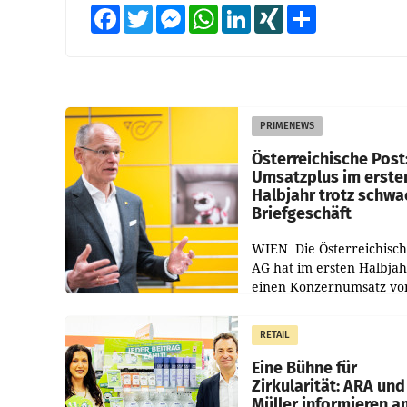
Facebook
Twitter
Messenger
WhatsApp
LinkedIn
XING
Teilen
PRIMENEWS
Österreichische Post
Umsatzplus im erste
Halbjahr trotz schw
Briefgeschäft
WIEN Die Österreichisch
AG hat im ersten Halbja
einen Konzernumsatz vo
1.544,0 Mio. EUR
erwirtschaftet, was eine
RETAIL
von 3,8 Prozent gegenüb
dem Vergleichszeitraum
Eine Bühne für
Zirkularität: ARA und
Müller informieren a