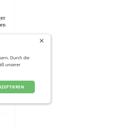
ger
gen
×
sern. Durch die
äß unserer
KZEPTIEREN