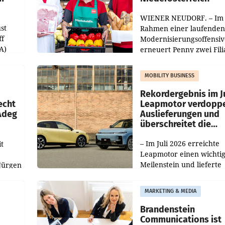
WIENER NEUDORF. – Im
st
Rahmen einer laufenden
ff
Modernisierungsoffensiv
A)
erneuert Penny zwei Fili
Nieder- und Oberösterre
slauf-
Die beiden Standorte lie
MOBILITY BUSINESS
Haag sowie im rund
ilialen
Rekordergebnis im Ju
echt
Leapmotor verdoppe
 Adeg
Auslieferungen und
überschreitet die
100.000er-Marke
– Im Juli 2026 erreichte
t
Leapmotor einen wichti
Meilenstein und lieferte
Jürgen
weltweit 101.267 Fahrze
ich
aus, womit sich das Erge
MARKETING & MEDIA
gegenüber Juli 2025 meh
örde
verdoppelte (+102
walt
Brandenstein
Communications ist