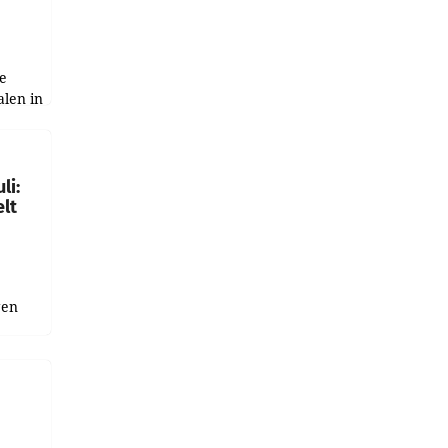
e
alen in
ich.
gen in
li:
lt
gen
uge
bnis
r als