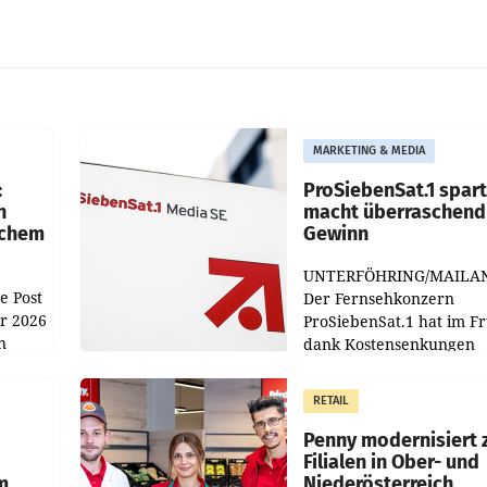
MARKETING & MEDIA
:
ProSiebenSat.1 spar
n
macht überraschend 
achem
Gewinn
UNTERFÖHRING/MAILA
e Post
Der Fernsehkonzern
hr 2026
ProSiebenSat.1 hat im F
n
dank Kostensenkungen
operativ wieder Gewinn
m Plus
gemacht und die
RETAIL
er
Markterwartung deutlic
übertroffen.
Penny modernisiert 
Filialen in Ober- und
m
Niederösterreich