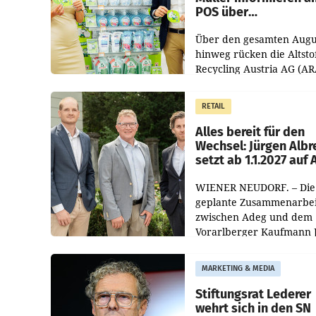
POS über
Kreislauffähigkeit
Über den gesamten Augu
hinweg rücken die Altsto
Recycling Austria AG (AR
und der Handelskonzern
Müller die Initiative „Krei
RETAIL
Helden“ in allen
österreichischen Müller-F
Alles bereit für den
Wechsel: Jürgen Albr
setzt ab 1.1.2027 auf
WIENER NEUDORF. – Die
geplante Zusammenarbei
zwischen Adeg und dem
Vorarlberger Kaufmann 
Albrecht ist kartellrechtl
freigegeben: Die
MARKETING & MEDIA
Bundeswettbewerbsbeh
und der Bundeskartellan
Stiftungsrat Lederer
wehrt sich in den SN