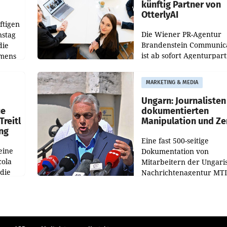
künftig Partner von
OtterlyAI
ftigen
Die Wiener PR-Agentur
nstag
Brandenstein Communica
die
ist ab sofort Agenturpar
emens
der KI-Monitoring- und
Optimierungsplattform
MARKETING & MEDIA
OtterlyAI. Damit baut di
Agentur ihr Leistungspor
Ungarn: Journalisten
ue
dokumentierten
Treitl
Manipulation und Ze
ung
Eine fast 500-seitige
eine
Dokumentation von
cola
Mitarbeitern der Ungari
 die
Nachrichtenagentur MTI 
ener
die systematische Nachri
von
Manipulation und Zensur
lina-
der Agentur während de