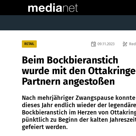
event
draw
09.11.2023
Red
RETAIL
Beim Bockbieranstich
wurde mit den Ottakringe
Partnern angestoßen
Nach mehrjähriger Zwangspause konnte
dieses Jahr endlich wieder der legendär
Bockbieranstich im Herzen von Ottakrin
pünktlich zu Beginn der kalten Jahreszei
gefeiert werden.