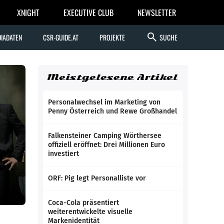
XNIGHT
EXECUTIVE CLUB
NEWSLETTER
search
IADATEN
CSR-GUIDE.AT
PROJEKTE
SUCHE
Meistgelesene Artikel
Personalwechsel im Marketing von
Penny Österreich und Rewe Großhandel
Falkensteiner Camping Wörthersee
offiziell eröffnet: Drei Millionen Euro
investiert
ORF: Pig legt Personalliste vor
Coca-Cola präsentiert
weiterentwickelte visuelle
Markenidentität