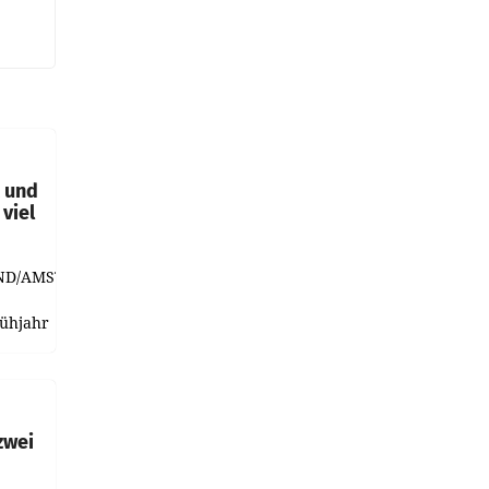
t und
viel
ND/AMSTERDAM.
rühjahr
h
zwei