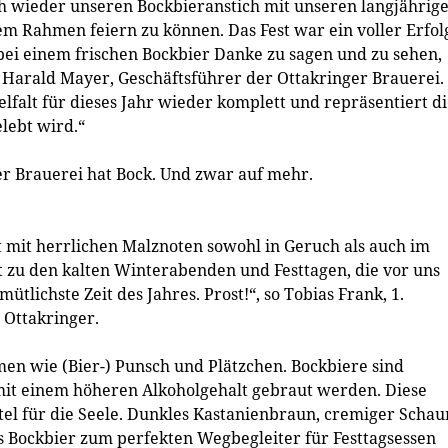
ch wieder unseren Bockbieranstich mit unseren langjährig
 Rahmen feiern zu können. Das Fest war ein voller Erfol
bei einem frischen Bockbier Danke zu sagen und zu sehen,
 Harald Mayer, Geschäftsführer der Ottakringer Brauerei.
lfalt für dieses Jahr wieder komplett und repräsentiert d
lebt wird.“
ger Brauerei hat Bock. Und zwar auf mehr.
 mit herrlichen Malznoten sowohl in Geruch als auch im
kt zu den kalten Winterabenden und Festtagen, die vor uns
ütlichste Zeit des Jahres. Prost!“, so Tobias Frank, 1.
 Ottakringer.
n wie (Bier-) Punsch und Plätzchen. Bockbiere sind
t mit einem höheren Alkoholgehalt gebraut werden. Diese
tel für die Seele. Dunkles Kastanienbraun, cremiger Scha
 Bockbier zum perfekten Wegbegleiter für Festtagsessen