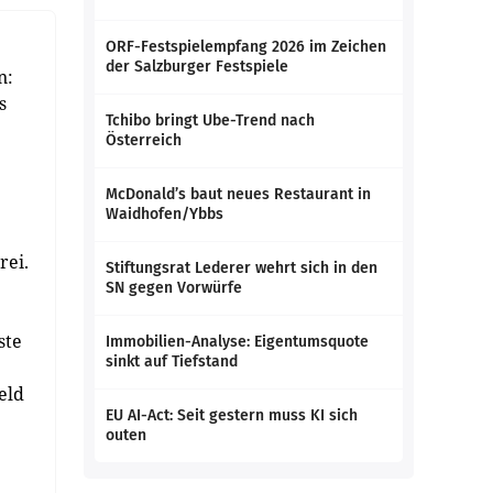
ORF-Festspielempfang 2026 im Zeichen
der Salzburger Festspiele
n:
s
Tchibo bringt Ube-Trend nach
Österreich
McDonald’s baut neues Restaurant in
Waidhofen/Ybbs
rei.
Stiftungsrat Lederer wehrt sich in den
SN gegen Vorwürfe
ste
Immobilien-Analyse: Eigentumsquote
sinkt auf Tiefstand
eld
EU AI-Act: Seit gestern muss KI sich
outen