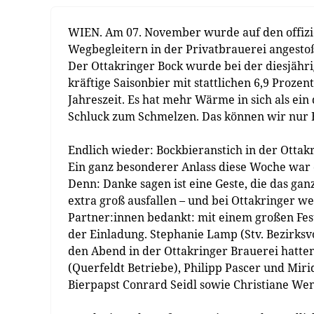
WIEN. Am 07. November wurde auf den offiziel
Wegbegleitern in der Privatbrauerei angestoß
Der Ottakringer Bock wurde bei der diesjähri
kräftige Saisonbier mit stattlichen 6,9 Prozent
Jahreszeit. Es hat mehr Wärme in sich als ein
Schluck zum Schmelzen. Das können wir nur 
Endlich wieder: Bockbieranstich in der Ottak
Ein ganz besonderer Anlass diese Woche war d
Denn: Danke sagen ist eine Geste, die das ganz
extra groß ausfallen – und bei Ottakringer w
Partner:innen bedankt: mit einem großen Fes
der Einladung. Stephanie Lamp (Stv. Bezirksv
den Abend in der Ottakringer Brauerei hatte
(Querfeldt Betriebe), Philipp Pascer und Mi
Bierpapst Conrard Seidl sowie Christiane W