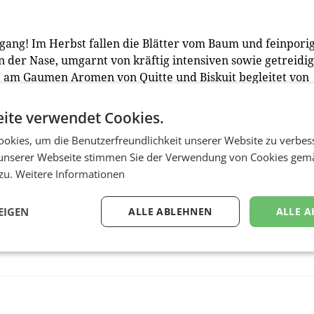
gang! Im Herbst fallen die Blätter vom Baum und feinpori
n der Nase, umgarnt von kräftig intensiven sowie getreidi
, am Gaumen Aromen von Quitte und Biskuit begleitet von
ite verwendet Cookies.
r wird. Er begleitet deftige Speisen wie Gansl, Ente oder
okies, um die Benutzerfreundlichkeit unserer Website zu verbes
u süßen Nachspeisen.
unserer Webseite stimmen Sie der Verwendung von Cookies gem
 zu.
Weitere Informationen
EIGEN
ALLE ABLEHNEN
ALLE A