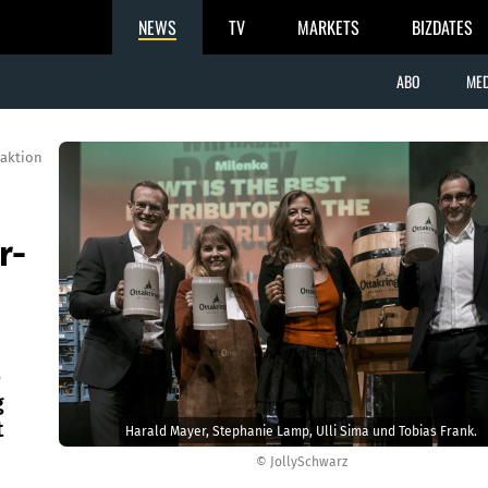
NEWS
TV
MARKETS
BIZDATES
ABO
MED
aktion
r-
e
g
t
Harald Mayer, Stephanie Lamp, Ulli Sima und Tobias Frank.
© JollySchwarz