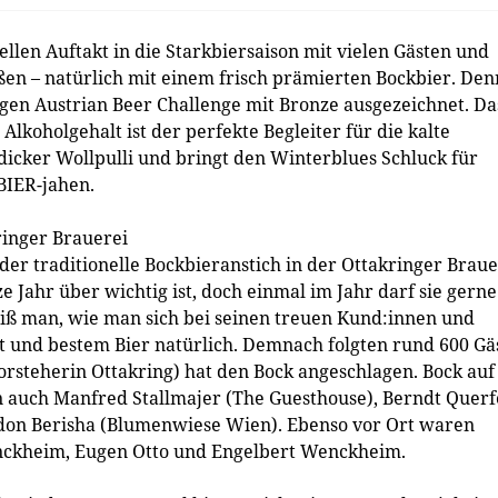
len Auftakt in die Starkbiersaison mit vielen Gästen und
en – natürlich mit einem frisch prämierten Bockbier. Den
gen Austrian Beer Challenge mit Bronze ausgezeichnet. Da
 Alkoholgehalt ist der perfekte Begleiter für die kalte
 dicker Wollpulli und bringt den Winterblues Schluck für
BIER-jahen.
ringer Brauerei
er traditionelle Bockbieranstich in der Ottakringer Braue
e Jahr über wichtig ist, doch einmal im Jahr darf sie gerne
eiß man, wie man sich bei seinen treuen Kund:innen und
t und bestem Bier natürlich. Demnach folgten rund 600 Gä
orsteherin Ottakring) hat den Bock angeschlagen. Bock auf
n auch Manfred Stallmajer (The Guesthouse), Berndt Querf
ridon Berisha (Blumenwiese Wien). Ebenso vor Ort waren
enckheim, Eugen Otto und Engelbert Wenckheim.