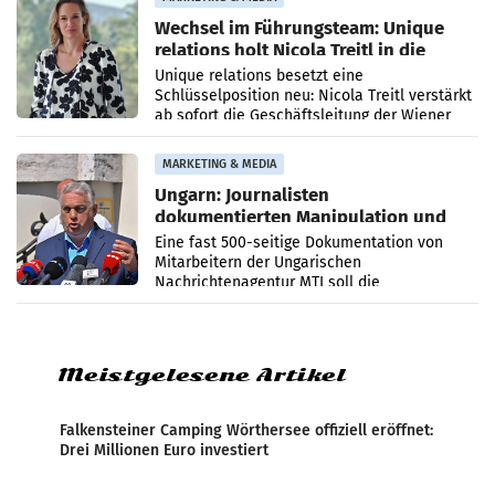
Wechsel im Führungsteam: Unique
relations holt Nicola Treitl in die
Geschäftsleitung
Unique relations besetzt eine
Schlüsselposition neu: Nicola Treitl verstärkt
ab sofort die Geschäftsleitung der Wiener
PR-Agentur an der Seite von Josef Kalina und
Anna Kalina-Mahr.
MARKETING & MEDIA
Ungarn: Journalisten
dokumentierten Manipulation und
Zensur
Eine fast 500-seitige Dokumentation von
Mitarbeitern der Ungarischen
Nachrichtenagentur MTI soll die
systematische Nachrichten-Manipulation und
Zensur bei der Agentur während der Zeit
Meistgelesene Artikel
Falkensteiner Camping Wörthersee offiziell eröffnet:
Drei Millionen Euro investiert