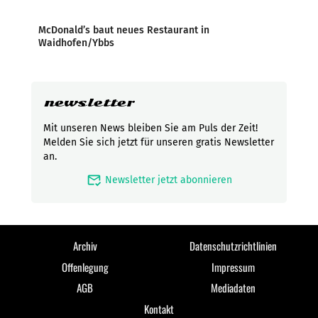
McDonald’s baut neues Restaurant in
Waidhofen/Ybbs
newsletter
Mit unseren News bleiben Sie am Puls der Zeit!
Melden Sie sich jetzt für unseren gratis Newsletter
an.
mark_email_read
Newsletter jetzt abonnieren
Archiv
Datenschutzrichtlinien
Offenlegung
Impressum
AGB
Mediadaten
Kontakt