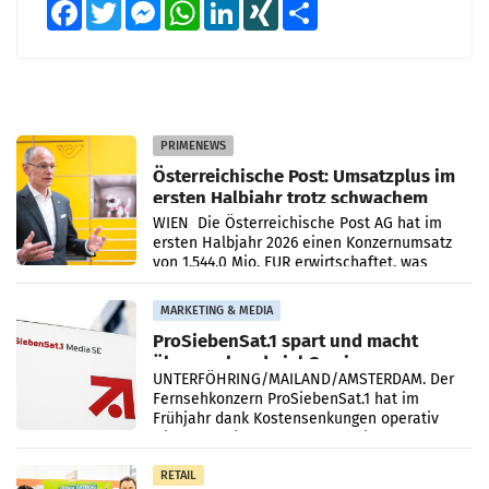
Facebook
Twitter
Messenger
WhatsApp
LinkedIn
XING
Teilen
PRIMENEWS
Österreichische Post: Umsatzplus im
ersten Halbjahr trotz schwachem
Briefgeschäft
WIEN Die Österreichische Post AG hat im
ersten Halbjahr 2026 einen Konzernumsatz
von 1.544,0 Mio. EUR erwirtschaftet, was
einem Plus von 3,8 Prozent gegenüber dem
Vergleichszeitraum
MARKETING & MEDIA
ProSiebenSat.1 spart und macht
überraschend viel Gewinn
UNTERFÖHRING/MAILAND/AMSTERDAM. Der
Fernsehkonzern ProSiebenSat.1 hat im
Frühjahr dank Kostensenkungen operativ
wieder Gewinn gemacht und die
Markterwartung deutlich übertroffen.
RETAIL