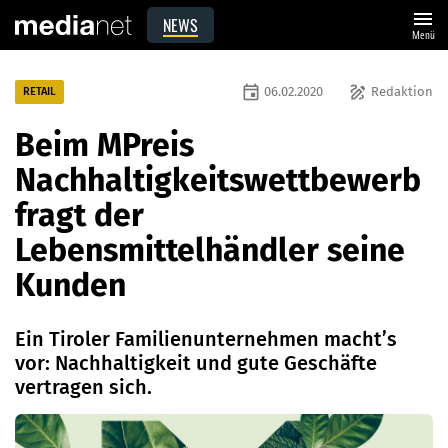
menu
NEWS
Menü
event
draw
06.02.2020
Redaktion
RETAIL
Beim MPreis
Nachhaltigkeitswettbewerb
fragt der
Lebensmittelhändler seine
Kunden
Ein Tiroler Familienunternehmen macht’s
vor: Nachhaltigkeit und gute Geschäfte
vertragen sich.