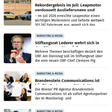
Rekordergebnis im Juli: Leapmotor
verdoppelt Auslieferungen und
überschreitet die 100.000er-Marke
– Im Juli 2026 erreichte Leapmotor einen
wichtigen Meilenstein und lieferte weltweit
101.267 Fahrzeuge aus, womit sich das
Ergebnis gegenüber Juli 2025 mehr als
verdoppelte (+102
MARKETING & MEDIA
Stiftungsrat Lederer wehrt sich in
den SN gegen Vorwürfe
Mehrere Themen beschäftigen derzeit den
ORF. Am Dienstag soll im Stiftungsrat über
die vom neuen ORF-Chef Clemens Pig
vorgeschlagenen Besetzungen für die
Direktionen abgestimmt werden.
MARKETING & MEDIA
Brandenstein Communications ist
künftig Partner von OtterlyAI
Die Wiener PR-Agentur Brandenstein
Communications ist ab sofort Agenturpartner
der KI-Monitoring- und
Optimierungsplattform OtterlyAI. Damit baut
die Agentur ihr Leistungsportfolio
MARKETING & MEDIA