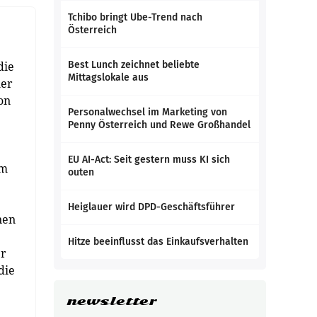
Tchibo bringt Ube-Trend nach
Österreich
die
Best Lunch zeichnet beliebte
Mittagslokale aus
ler
on
Personalwechsel im Marketing von
Penny Österreich und Rewe Großhandel
EU AI-Act: Seit gestern muss KI sich
um
outen
Heiglauer wird DPD-Geschäftsführer
nen
Hitze beeinflusst das Einkaufsverhalten
er
die
newsletter