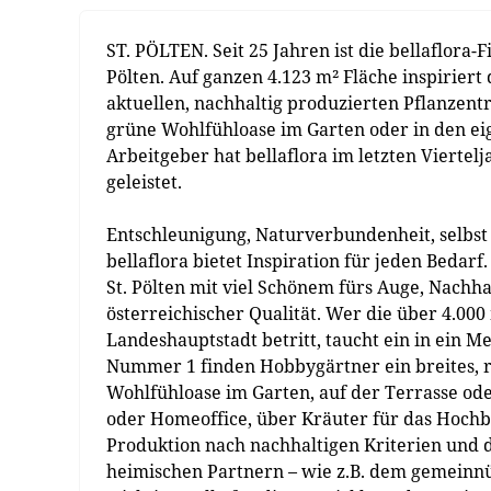
ST. PÖLTEN. Seit 25 Jahren ist die bellaflora-F
Pölten. Auf ganzen 4.123 m² Fläche inspirie
aktuellen, nachhaltig produzierten Pflanzentr
grüne Wohlfühloase im Garten oder in den ei
Arbeitgeber hat bellaflora im letzten Vierte
geleistet.
Entschleunigung, Naturverbundenheit, selbst
bellaflora bietet Inspiration für jeden Bedar
St. Pölten mit viel Schönem fürs Auge, Nachh
österreichischer Qualität. Wer die über 4.000
Landeshauptstadt betritt, taucht ein in ein 
Nummer 1 finden Hobbygärtner ein breites, re
Wohlfühloase im Garten, auf der Terrasse o
oder Homeoffice, über Kräuter für das Hochb
Produktion nach nachhaltigen Kriterien und 
heimischen Partnern – wie z.B. dem gemeinnü