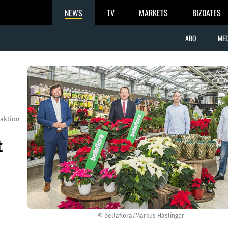
NEWS
TV
MARKETS
BIZDATES
ABO
MED
aktion
t
© bellaflora/Markus Haslinger