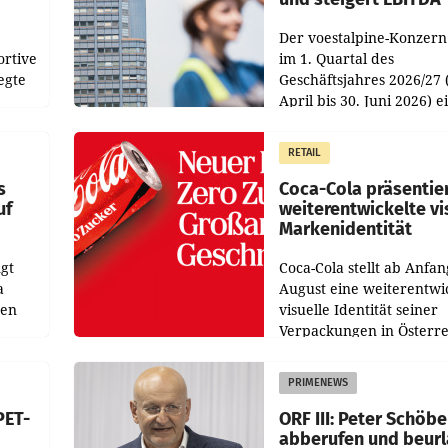
Der voestalpine-Konzern
ortive
im 1. Quartal des
egte
Geschäftsjahres 2026/27 
April bis 30. Juni 2026) e
aten
solides Ergebnis erwirtsc
 das
Der Umsatz stieg im Verg
RETAIL
wie
zur Vorjahresperiode
s
Coca-Cola präsentie
uf
weiterentwickelte vi
Markenidentität
gt
Coca-Cola stellt ab Anfan
a
August eine weiterentwi
nen
visuelle Identität seiner
Verpackungen in Österre
 den
vor. Im Mittelpunkt des
ens
Redesigns stehen zentral
PRIMENEWS
ozent
Gestaltungselemente
PET-
ORF III: Peter Schöbe
abberufen und beur