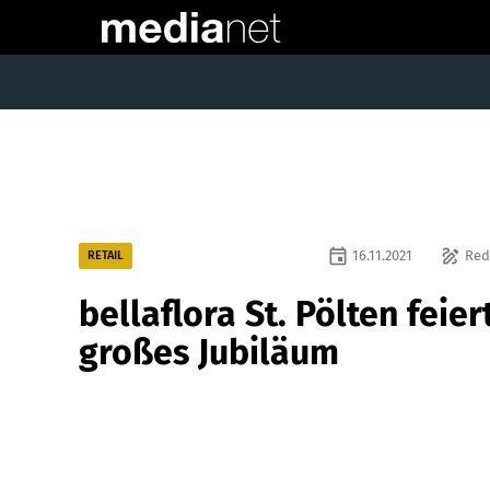
event
draw
16.11.2021
Red
RETAIL
bellaflora St. Pölten feier
großes Jubiläum