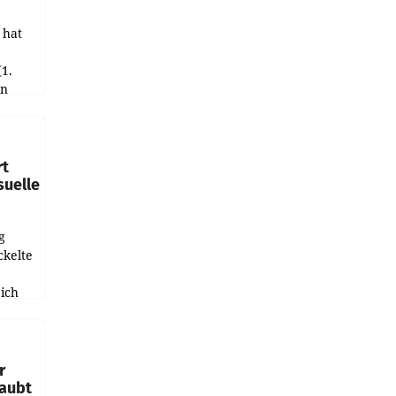
 hat
(1.
in
haftet.
leich
rt
suelle
g
ckelte
ich
e
r
laubt