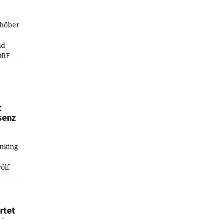
chöber
nd
ORF
r APA
t
senz
anking
e
ölf
ysiert,
nd
rtet