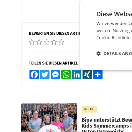
Diese Webse
Wir verwenden Co
weitere Nutzung 
BEWERTEN SIE DIESEN ARTIKEL
Cookie-Richtlinie
DETAILS ANZ
TEILEN SIE DIESEN ARTIKEL
Facebook
Twitter
Messenger
WhatsApp
LinkedIn
XING
Teilen
RETAIL
Bipa unterstützt Be
Kids Sommercamps 
Osten Österreichs