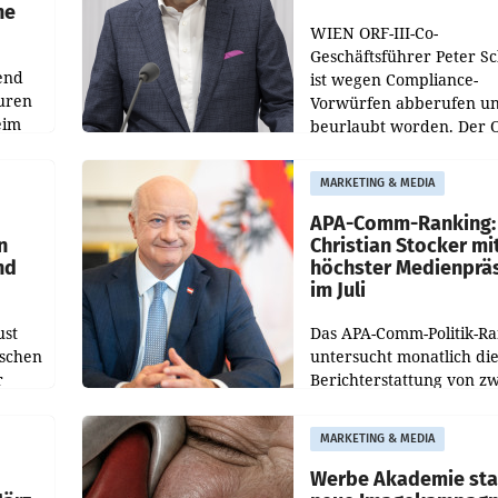
he
WIEN ORF-III-Co-
Geschäftsführer Peter S
end
ist wegen Compliance-
uren
Vorwürfen abberufen u
eim
beurlaubt worden. Der 
bestätigte gegenüber de
uer zu
entsprechende
MARKETING & MEDIA
hsen
Medienberichte.
APA-Comm-Ranking:
n
Christian Stocker mi
nd
höchster Medienprä
im Juli
ust
Das APA-Comm-Politik-R
oschen
untersucht monatlich di
r
Berichterstattung von zw
österreichischen
ndung
Tageszeitungen und anal
MARKETING & MEDIA
ation
welche Politikerinnen u
Politiker Österreichs die
Werbe Akademie sta