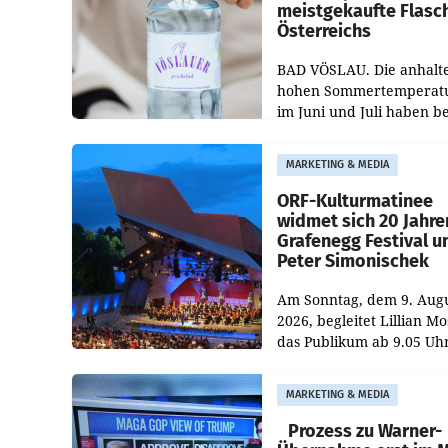
meistgekaufte Flasc
Österreichs
BAD VÖSLAU. Die anhalt
hohen Sommertemperat
im Juni und Juli haben b
niederösterreichischen
Getränkehersteller Vösla
MARKETING & MEDIA
deutlichen Absatzzuwäc
geführt. Während
ORF-Kulturmatinee
widmet sich 20 Jahre
Grafenegg Festival u
Peter Simonischek
Am Sonntag, dem 9. Aug
2026, begleitet Lillian M
das Publikum ab 9.05 Uh
durch die ORF-
„Kulturmatinee“. Die Se
MARKETING & MEDIA
startet mit der Dokument
„20 Jahre Grafenegg
Prozess zu Warner-