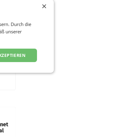
×
sern. Durch die
äß unserer
KZEPTIEREN
hnet
al