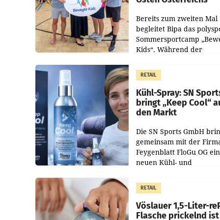
Bereits zum zweiten Mal
begleitet Bipa das polysp
Sommersportcamp „Bew
Kids“. Während der
Campwochen in den Mon
Juli und August versorgt
RETAIL
Unternehmen Kinder so
Kühl-Spray: SN Sport
bringt „Keep Cool“ a
den Markt
Die SN Sports GmbH brin
gemeinsam mit der Firm
Feygenblatt FloGu OG ei
neuen Kühl- und
Regenerations-Spray auf
Markt. Das Produkt nam
RETAIL
„Keep Cool“ ist zu 100 Pr
Vöslauer 1,5-Liter-re
Flasche prickelnd ist