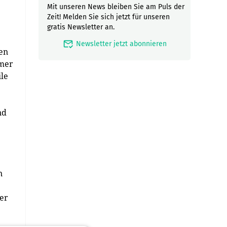
Mit unseren News bleiben Sie am Puls der
Zeit! Melden Sie sich jetzt für unseren
gratis Newsletter an.
mark_email_read
Newsletter jetzt abonnieren
sen
mmer
ile
nd
n
der