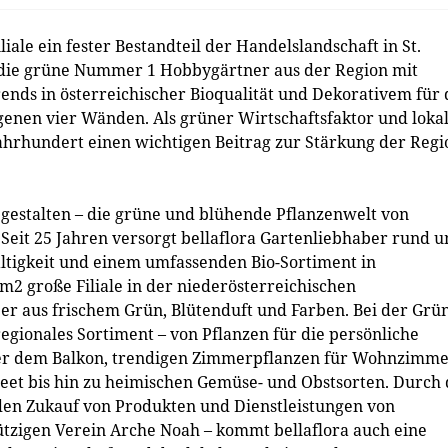
iliale ein fester Bestandteil der Handelslandschaft in St.
rt die grüne Nummer 1 Hobbygärtner aus der Region mit
ends in österreichischer Bioqualität und Dekorativem für 
genen vier Wänden. Als grüner Wirtschaftsfaktor und loka
ljahrhundert einen wichtigen Beitrag zur Stärkung der Regi
 gestalten – die grüne und blühende Pflanzenwelt von
f. Seit 25 Jahren versorgt bellaflora Gartenliebhaber rund 
altigkeit und einem umfassenden Bio-Sortiment in
 m2 große Filiale in der niederösterreichischen
Meer aus frischem Grün, Blütenduft und Farben. Bei der Grü
gionales Sortiment – von Pflanzen für die persönliche
der dem Balkon, trendigen Zimmerpflanzen für Wohnzimm
eet bis hin zu heimischen Gemüse- und Obstsorten. Durch 
den Zukauf von Produkten und Dienstleistungen von
tzigen Verein Arche Noah – kommt bellaflora auch eine