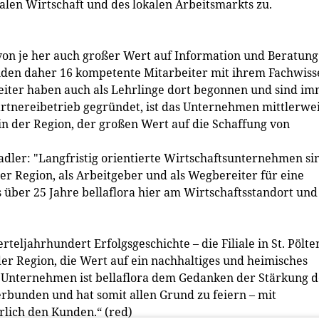
alen Wirtschaft und des lokalen Arbeitsmarkts zu.
a von je her auch großer Wert auf Information und Beratung
 Kunden daher 16 kompetente Mitarbeiter mit ihrem Fachwis
beiter haben auch als Lehrlinge dort begonnen und sind i
ärtnereibetrieb gegründet, ist das Unternehmen mittlerwe
 in der Region, der großen Wert auf die Schaffung von
tadler: "Langfristig orientierte Wirtschaftsunternehmen si
er Region, als Arbeitgeber und als Wegbereiter für eine
 über 25 Jahre bellaflora hier am Wirtschaftsstandort und
rteljahrhundert Erfolgsgeschichte – die Filiale in St. Pölte
der Region, die Wert auf ein nachhaltiges und heimisches
es Unternehmen ist bellaflora dem Gedanken der Stärkung 
rbunden und hat somit allen Grund zu feiern – mit
rlich den Kunden.“ (red)