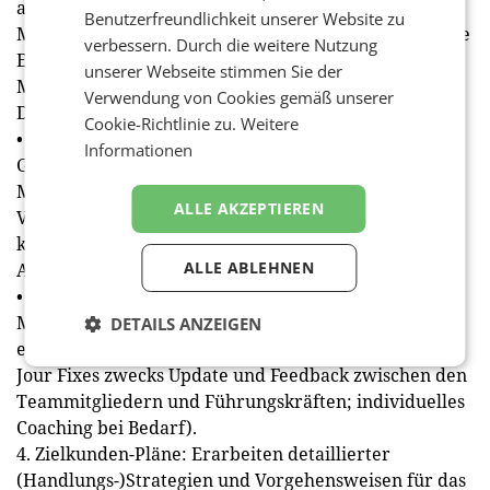
auf 12 Millionen Euro innerhalb von zwei Jahren;
Benutzerfreundlichkeit unserer Website zu
Maßnahme: 1,5 Millionen Euro Mehrumsatz durch die
verbessern. Durch die weitere Nutzung
Einführung neuer Produkte und 0,5 Millionen Euro
unserer Webseite stimmen Sie der
Mehrumsatz durch forcierten Verkauf von
Verwendung von Cookies gemäß unserer
Dienstleistungen),
Cookie-Richtlinie zu.
Weitere
• Markt-/Kunden-Ziele (z.B.: Steigern der
Informationen
Gewinnmarge um 5 Prozent innerhalb eines Jahres;
Maßnahme: Optimierung der Kostenstruktur durch
ALLE AKZEPTIEREN
Verbesserung der Vertriebs-Prozesse und
konsequentere Konditionen-Verhandlungen mit Key-
ALLE ABLEHNEN
Accounts),
• Personalziele (z.B.: Steigerung der
Mitarbeiterzufriedenheit um 15 Prozent innerhalb
DETAILS ANZEIGEN
eines Jahres; Maßnahme: Einführung regelmäßiger
Jour Fixes zwecks Update und Feedback zwischen den
Teammitgliedern und Führungskräften; individuelles
Coaching bei Bedarf).
4. Zielkunden-Pläne: Erarbeiten detaillierter
(Handlungs-)Strategien und Vorgehensweisen für das