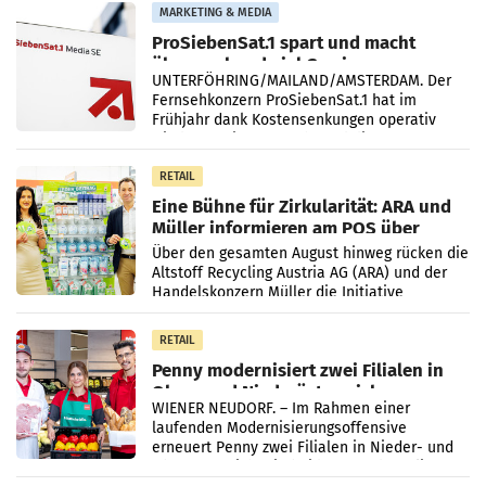
Vergleichszeitraum
MARKETING & MEDIA
ProSiebenSat.1 spart und macht
überraschend viel Gewinn
UNTERFÖHRING/MAILAND/AMSTERDAM. Der
Fernsehkonzern ProSiebenSat.1 hat im
Frühjahr dank Kostensenkungen operativ
wieder Gewinn gemacht und die
Markterwartung deutlich übertroffen.
RETAIL
Eine Bühne für Zirkularität: ARA und
Müller informieren am POS über
Kreislauffähigkeit
Über den gesamten August hinweg rücken die
Altstoff Recycling Austria AG (ARA) und der
Handelskonzern Müller die Initiative
„Kreislauf-Helden“ in allen österreichischen
Müller-Filialen
RETAIL
Penny modernisiert zwei Filialen in
Ober- und Niederösterreich
WIENER NEUDORF. – Im Rahmen einer
laufenden Modernisierungsoffensive
erneuert Penny zwei Filialen in Nieder- und
Oberösterreich. Die beiden Standorte liegen