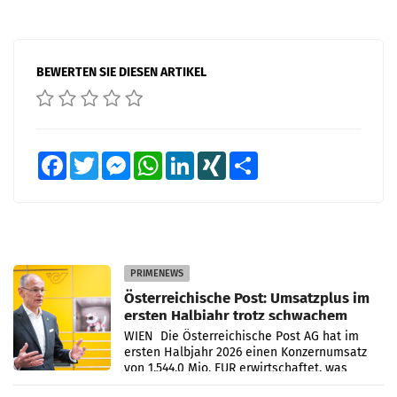
BEWERTEN SIE DIESEN ARTIKEL
Facebook
Twitter
Messenger
WhatsApp
LinkedIn
XING
Teilen
PRIMENEWS
Österreichische Post: Umsatzplus im
ersten Halbjahr trotz schwachem
Briefgeschäft
WIEN Die Österreichische Post AG hat im
ersten Halbjahr 2026 einen Konzernumsatz
von 1.544,0 Mio. EUR erwirtschaftet, was
einem Plus von 3,8 Prozent gegenüber dem