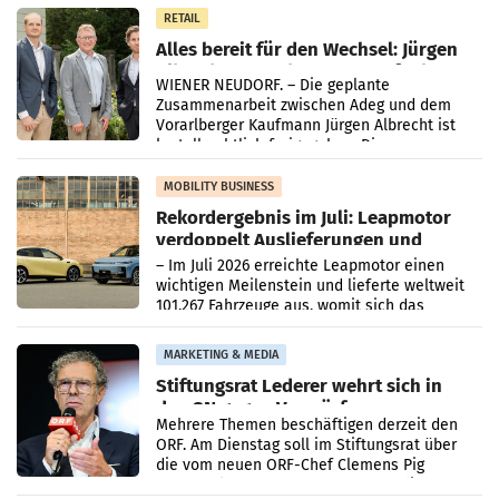
in Haag sowie im rund
RETAIL
Alles bereit für den Wechsel: Jürgen
Albrecht setzt ab 1.1.2027 auf Adeg
WIENER NEUDORF. – Die geplante
Zusammenarbeit zwischen Adeg und dem
Vorarlberger Kaufmann Jürgen Albrecht ist
kartellrechtlich freigegeben: Die
Bundeswettbewerbsbehörde und der
Bundeskartellanwalt
MOBILITY BUSINESS
Rekordergebnis im Juli: Leapmotor
verdoppelt Auslieferungen und
überschreitet die 100.000er-Marke
– Im Juli 2026 erreichte Leapmotor einen
wichtigen Meilenstein und lieferte weltweit
101.267 Fahrzeuge aus, womit sich das
Ergebnis gegenüber Juli 2025 mehr als
verdoppelte (+102
MARKETING & MEDIA
Stiftungsrat Lederer wehrt sich in
den SN gegen Vorwürfe
Mehrere Themen beschäftigen derzeit den
ORF. Am Dienstag soll im Stiftungsrat über
die vom neuen ORF-Chef Clemens Pig
vorgeschlagenen Besetzungen für die