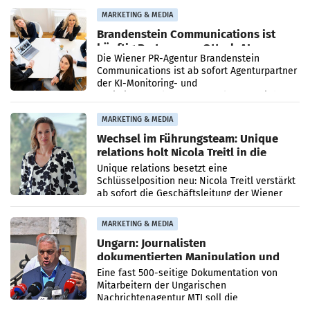
Direktionen abgestimmt werden.
MARKETING & MEDIA
Brandenstein Communications ist
künftig Partner von OtterlyAI
Die Wiener PR-Agentur Brandenstein
Communications ist ab sofort Agenturpartner
der KI-Monitoring- und
Optimierungsplattform OtterlyAI. Damit baut
die Agentur ihr Leistungsportfolio
MARKETING & MEDIA
Wechsel im Führungsteam: Unique
relations holt Nicola Treitl in die
Geschäftsleitung
Unique relations besetzt eine
Schlüsselposition neu: Nicola Treitl verstärkt
ab sofort die Geschäftsleitung der Wiener
PR-Agentur an der Seite von Josef Kalina und
Anna Kalina-Mahr.
MARKETING & MEDIA
Ungarn: Journalisten
dokumentierten Manipulation und
Zensur
Eine fast 500-seitige Dokumentation von
Mitarbeitern der Ungarischen
Nachrichtenagentur MTI soll die