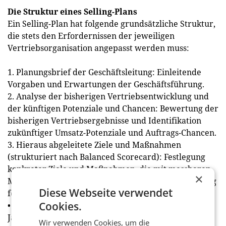
Die Struktur eines Selling-Plans
Ein Selling-Plan hat folgende grundsätzliche Struktur,
die stets den Erfordernissen der jeweiligen
Vertriebsorganisation angepasst werden muss:
1. Planungsbrief der Geschäftsleitung: Einleitende
Vorgaben und Erwartungen der Geschäftsführung.
2. Analyse der bisherigen Vertriebsentwicklung und
der künftigen Potenziale und Chancen: Bewertung der
bisherigen Vertriebsergebnisse und Identifikation
zukünftiger Umsatz-Potenziale und Auftrags-Chancen.
3. Hieraus abgeleitete Ziele und Maßnahmen
(strukturiert nach Balanced Scorecard): Festlegung
konkreter Ziele und Maßnahmen, die mit messbaren
×
Meilensteinen hinterlegt sind, unter Berücksichtigung
Diese Webseite verwendet
folgender Perspektiven:
Cookies.
• Betriebswirtschaftliche Ziele (z.B.: Erhöhung des
Jahresumsatzes von 10 Millionen Euro um 20 Prozent
Wir verwenden Cookies, um die