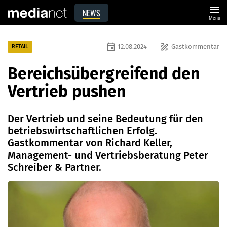
menu
NEWS
Menü
event
draw
12.08.2024
Gastkommentar
RETAIL
Bereichsübergreifend den
Vertrieb pushen
Der Vertrieb und seine Bedeutung für den
betriebswirtschaftlichen Erfolg.
Gastkommentar von Richard Keller,
Management- und Vertriebsberatung Peter
Schreiber & Partner.