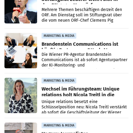
den SN gegen Vorwürfe
Mehrere Themen beschäftigen derzeit den
ORF. Am Dienstag soll im Stiftungsrat über
die vom neuen ORF-Chef Clemens Pig
vorgeschlagenen Besetzungen für die
Direktionen abgestimmt werden.
MARKETING & MEDIA
Brandenstein Communications ist
künftig Partner von OtterlyAI
Die Wiener PR-Agentur Brandenstein
Communications ist ab sofort Agenturpartner
der KI-Monitoring- und
Optimierungsplattform OtterlyAI. Damit baut
die Agentur ihr Leistungsportfolio
MARKETING & MEDIA
Wechsel im Führungsteam: Unique
relations holt Nicola Treitl in die
Geschäftsleitung
Unique relations besetzt eine
Schlüsselposition neu: Nicola Treitl verstärkt
ab sofort die Geschäftsleitung der Wiener
PR-Agentur an der Seite von Josef Kalina und
Anna Kalina-Mahr.
MARKETING & MEDIA