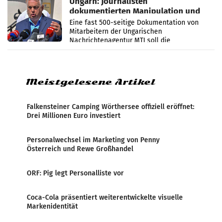
Ungarn: Journalisten
dokumentierten Manipulation und
Zensur
Eine fast 500-seitige Dokumentation von
Mitarbeitern der Ungarischen
Nachrichtenagentur MTI soll die
systematische Nachrichten-Manipulation und
Zensur bei der Agentur während der Zeit
Meistgelesene Artikel
Falkensteiner Camping Wörthersee offiziell eröffnet:
Drei Millionen Euro investiert
Personalwechsel im Marketing von Penny
Österreich und Rewe Großhandel
ORF: Pig legt Personalliste vor
Coca-Cola präsentiert weiterentwickelte visuelle
Markenidentität