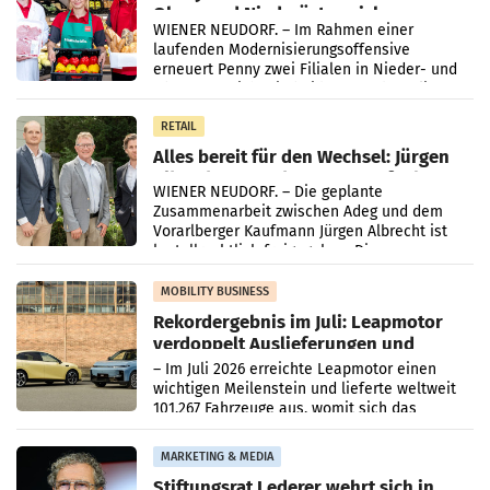
Ober- und Niederösterreich
WIENER NEUDORF. – Im Rahmen einer
laufenden Modernisierungsoffensive
erneuert Penny zwei Filialen in Nieder- und
Oberösterreich. Die beiden Standorte liegen
in Haag sowie im rund
RETAIL
Alles bereit für den Wechsel: Jürgen
Albrecht setzt ab 1.1.2027 auf Adeg
WIENER NEUDORF. – Die geplante
Zusammenarbeit zwischen Adeg und dem
Vorarlberger Kaufmann Jürgen Albrecht ist
kartellrechtlich freigegeben: Die
Bundeswettbewerbsbehörde und der
Bundeskartellanwalt
MOBILITY BUSINESS
Rekordergebnis im Juli: Leapmotor
verdoppelt Auslieferungen und
überschreitet die 100.000er-Marke
– Im Juli 2026 erreichte Leapmotor einen
wichtigen Meilenstein und lieferte weltweit
101.267 Fahrzeuge aus, womit sich das
Ergebnis gegenüber Juli 2025 mehr als
verdoppelte (+102
MARKETING & MEDIA
Stiftungsrat Lederer wehrt sich in