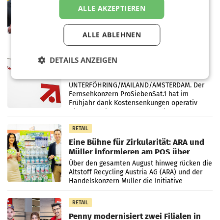
ersten Halbjahr trotz schwachem
ALLE AKZEPTIEREN
Briefgeschäft
WIEN Die Österreichische Post AG hat im
ersten Halbjahr 2026 einen Konzernumsatz
von 1.544,0 Mio. EUR erwirtschaftet, was
ALLE ABLEHNEN
einem Plus von 3,8 Prozent gegenüber dem
Vergleichszeitraum
MARKETING & MEDIA
DETAILS ANZEIGEN
ProSiebenSat.1 spart und macht
überraschend viel Gewinn
UNTERFÖHRING/MAILAND/AMSTERDAM. Der
Fernsehkonzern ProSiebenSat.1 hat im
Frühjahr dank Kostensenkungen operativ
wieder Gewinn gemacht und die
Markterwartung deutlich übertroffen.
RETAIL
Eine Bühne für Zirkularität: ARA und
Müller informieren am POS über
Kreislauffähigkeit
Über den gesamten August hinweg rücken die
Altstoff Recycling Austria AG (ARA) und der
Handelskonzern Müller die Initiative
„Kreislauf-Helden“ in allen österreichischen
Müller-Filialen
RETAIL
Penny modernisiert zwei Filialen in