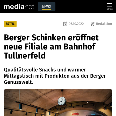
menu
NEWS
Menü
event
draw
06.10.2020
Redaktion
RETAIL
Berger Schinken eröffnet
neue Filiale am Bahnhof
Tullnerfeld
Qualitätsvolle Snacks und warmer
Mittagstisch mit Produkten aus der Berger
Genusswelt.