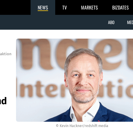
NEWS
TV
MARKETS
BIZDATES
ABO
MED
aktion
nd
© Kevin Hackner/redshift media