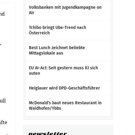
Volksbanken mit Jugendkampagne on
Air
nd
Tchibo bringt Ube-Trend nach
Österreich
,
Best Lunch zeichnet beliebte
Mittagslokale aus
EU AI-Act: Seit gestern muss KI sich
outen
Heiglauer wird DPD-Geschäftsführer
ull
McDonald’s baut neues Restaurant in
Waidhofen/Ybbs
fte
newsletter