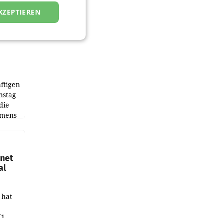
KZEPTIEREN
ftigen
nstag
die
emens
hnet
al
 hat
(1.