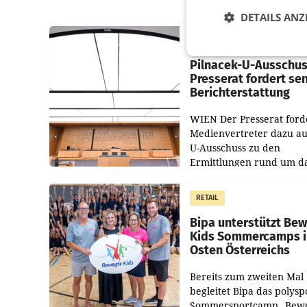
DETAILS ANZ
MARKETING & MEDIA
Pilnacek-U-Ausschus
Presserat fordert se
Berichterstattung
WIEN Der Presserat ford
Medienvertreter dazu au
U-Ausschuss zu den
Ermittlungen rund um d
Ableben des Ex-Sektions
im Justizministerium, Chr
RETAIL
Pilnacek, auf sensible
Bipa unterstützt Be
Kids Sommercamps 
Osten Österreichs
Bereits zum zweiten Mal
begleitet Bipa das polysp
Sommersportcamp „Bew