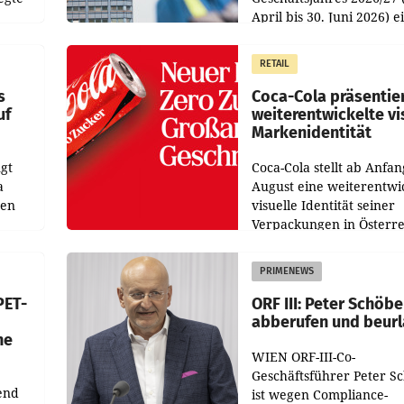
April bis 30. Juni 2026) e
aten
solides Ergebnis erwirtsc
 das
Der Umsatz stieg im Verg
RETAIL
wie
zur Vorjahresperiode
s
Coca-Cola präsentie
uf
weiterentwickelte vi
Markenidentität
gt
Coca-Cola stellt ab Anfan
a
August eine weiterentwi
nen
visuelle Identität seiner
Verpackungen in Österre
 den
vor. Im Mittelpunkt des
ens
Redesigns stehen zentral
PRIMENEWS
ozent
Gestaltungselemente
PET-
ORF III: Peter Schöbe
abberufen und beur
he
WIEN ORF-III-Co-
Geschäftsführer Peter S
end
ist wegen Compliance-