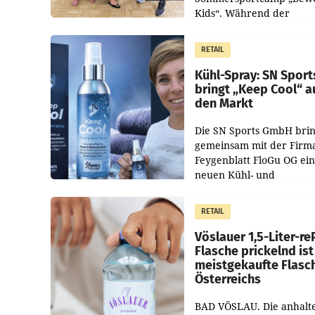
Kids“. Während der
Campwochen in den Mon
Juli und August versorgt
RETAIL
Unternehmen Kinder so
Kühl-Spray: SN Sport
bringt „Keep Cool“ a
den Markt
Die SN Sports GmbH brin
gemeinsam mit der Firm
Feygenblatt FloGu OG ei
neuen Kühl- und
Regenerations-Spray auf
Markt. Das Produkt nam
RETAIL
„Keep Cool“ ist zu 100 Pr
Vöslauer 1,5-Liter-re
Flasche prickelnd ist
meistgekaufte Flasc
Österreichs
BAD VÖSLAU. Die anhalt