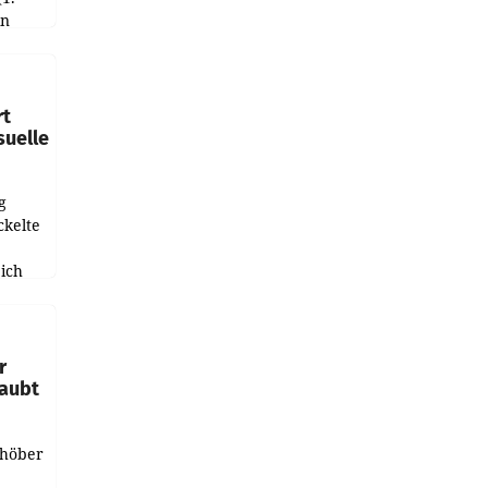
in
haftet.
leich
rt
suelle
g
ckelte
ich
e
r
laubt
chöber