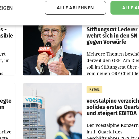
EIGEN
ALLE ABLEHNEN
ALLE A
MARKETING & MEDIA
s -
Stiftungsrat Lederer
nsible
wehrt sich in den SN
gegen Vorwürfe
ert
Mehrere Themen beschä
f, im
derzeit den ORF. Am Die
soll im Stiftungsrat über 
as
vom neuen ORF-Chef Cl
chefs
Pig vorgeschlagenen
istian
Besetzungen für die
RETAIL
Direktionen abgestimmt
werden.
wegte
voestalpine verzeic
im
solides erstes Quart
und steigert EBITDA
Der voestalpine-Konzern
ortive
im 1. Quartal des
egte
Geschäftsjahres 2026/27 