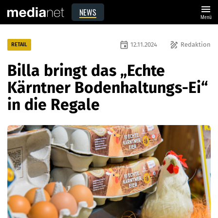
menu
NEWS
Menü
event
draw
12.11.2024
Redaktion
RETAIL
Billa bringt das „Echte
Kärntner Bodenhaltungs-Ei“
in die Regale