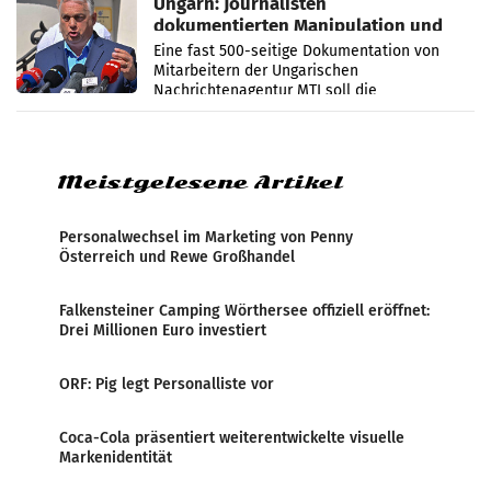
Ungarn: Journalisten
dokumentierten Manipulation und
Zensur
Eine fast 500-seitige Dokumentation von
Mitarbeitern der Ungarischen
Nachrichtenagentur MTI soll die
systematische Nachrichten-Manipulation und
Zensur bei der Agentur während der Zeit
Meistgelesene Artikel
Personalwechsel im Marketing von Penny
Österreich und Rewe Großhandel
Falkensteiner Camping Wörthersee offiziell eröffnet:
Drei Millionen Euro investiert
ORF: Pig legt Personalliste vor
Coca-Cola präsentiert weiterentwickelte visuelle
Markenidentität