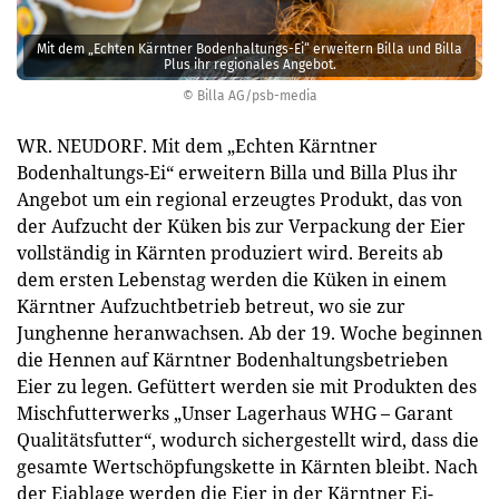
Mit dem „Echten Kärntner Bodenhaltungs-Ei“ erweitern Billa und Billa
Plus ihr regionales Angebot.
© Billa AG/psb-media
WR. NEUDORF. Mit dem „Echten Kärntner
Bodenhaltungs-Ei“ erweitern Billa und Billa Plus ihr
Angebot um ein regional erzeugtes Produkt, das von
der Aufzucht der Küken bis zur Verpackung der Eier
vollständig in Kärnten produziert wird. Bereits ab
dem ersten Lebenstag werden die Küken in einem
Kärntner Aufzuchtbetrieb betreut, wo sie zur
Junghenne heranwachsen. Ab der 19. Woche beginnen
die Hennen auf Kärntner Bodenhaltungsbetrieben
Eier zu legen. Gefüttert werden sie mit Produkten des
Mischfutterwerks „Unser Lagerhaus WHG – Garant
Qualitätsfutter“, wodurch sichergestellt wird, dass die
gesamte Wertschöpfungskette in Kärnten bleibt. Nach
der Eiablage werden die Eier in der Kärntner Ei-