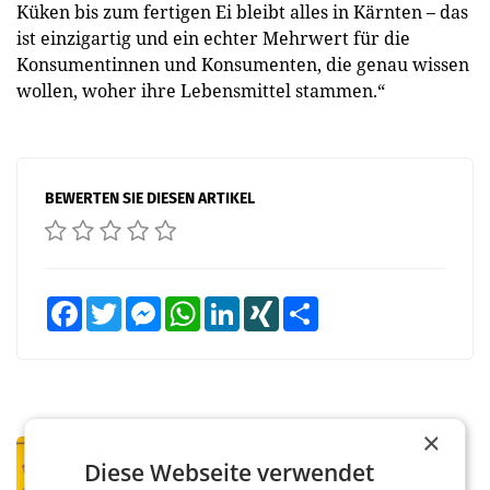
Küken bis zum fertigen Ei bleibt alles in Kärnten – das
ist einzigartig und ein echter Mehrwert für die
Konsumentinnen und Konsumenten, die genau wissen
wollen, woher ihre Lebensmittel stammen.“
BEWERTEN SIE DIESEN ARTIKEL
Facebook
Twitter
Messenger
WhatsApp
LinkedIn
XING
Teilen
×
PRIMENEWS
Diese Webseite verwendet
Österreichische Post: Umsatzplus im