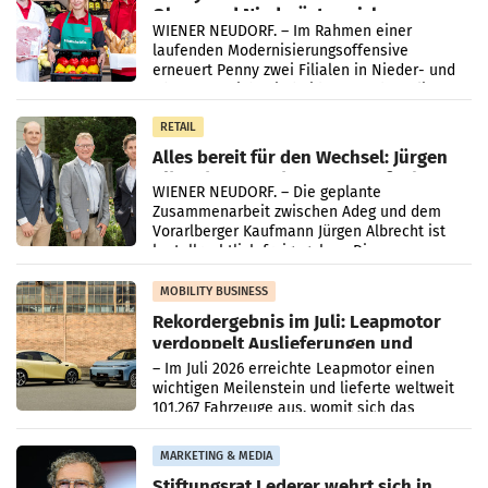
Ober- und Niederösterreich
WIENER NEUDORF. – Im Rahmen einer
laufenden Modernisierungsoffensive
erneuert Penny zwei Filialen in Nieder- und
Oberösterreich. Die beiden Standorte liegen
in Haag sowie im rund
RETAIL
Alles bereit für den Wechsel: Jürgen
Albrecht setzt ab 1.1.2027 auf Adeg
WIENER NEUDORF. – Die geplante
Zusammenarbeit zwischen Adeg und dem
Vorarlberger Kaufmann Jürgen Albrecht ist
kartellrechtlich freigegeben: Die
Bundeswettbewerbsbehörde und der
Bundeskartellanwalt
MOBILITY BUSINESS
Rekordergebnis im Juli: Leapmotor
verdoppelt Auslieferungen und
überschreitet die 100.000er-Marke
– Im Juli 2026 erreichte Leapmotor einen
wichtigen Meilenstein und lieferte weltweit
101.267 Fahrzeuge aus, womit sich das
Ergebnis gegenüber Juli 2025 mehr als
verdoppelte (+102
MARKETING & MEDIA
Stiftungsrat Lederer wehrt sich in