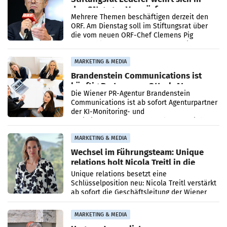
den SN gegen Vorwürfe
Mehrere Themen beschäftigen derzeit den
ORF. Am Dienstag soll im Stiftungsrat über
die vom neuen ORF-Chef Clemens Pig
vorgeschlagenen Besetzungen für die
Direktionen abgestimmt werden.
MARKETING & MEDIA
Brandenstein Communications ist
künftig Partner von OtterlyAI
Die Wiener PR-Agentur Brandenstein
Communications ist ab sofort Agenturpartner
der KI-Monitoring- und
Optimierungsplattform OtterlyAI. Damit baut
die Agentur ihr Leistungsportfolio
MARKETING & MEDIA
Wechsel im Führungsteam: Unique
relations holt Nicola Treitl in die
Geschäftsleitung
Unique relations besetzt eine
Schlüsselposition neu: Nicola Treitl verstärkt
ab sofort die Geschäftsleitung der Wiener
PR-Agentur an der Seite von Josef Kalina und
Anna Kalina-Mahr.
MARKETING & MEDIA