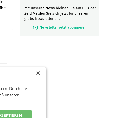
te,
Uhr
Mit unseren News bleiben Sie am Puls der
Zeit! Melden Sie sich jetzt für unseren
gratis Newsletter an.
mark_email_read
Newsletter jetzt abonnieren
×
sern. Durch die
äß unserer
KZEPTIEREN