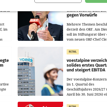
s -
Stiftungsrat Lederer
nsible
wehrt sich in den SN
gegen Vorwürfe
ert
Mehrere Themen beschä
f, im
derzeit den ORF. Am Die
soll im Stiftungsrat über 
as
vom neuen ORF-Chef Cl
chefs
Pig vorgeschlagenen
istian
Besetzungen für die
RETAIL
Direktionen abgestimmt
werden.
wegte
voestalpine verzeic
im
solides erstes Quart
und steigert EBITDA
Der voestalpine-Konzern
ortive
im 1. Quartal des
egte
Geschäftsjahres 2026/27 
April bis 30. Juni 2026) e
aten
solides Ergebnis erwirtsc
 das
Der Umsatz stieg im Verg
RETAIL