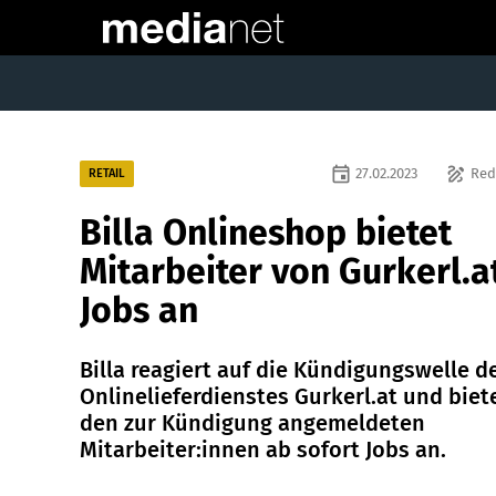
event
draw
27.02.2023
Red
RETAIL
Billa Onlineshop bietet
Mitarbeiter von Gurkerl.a
Jobs an
Billa reagiert auf die Kündigungswelle d
Onlinelieferdienstes Gurkerl.at und biet
den zur Kündigung angemeldeten
Mitarbeiter:innen ab sofort Jobs an.