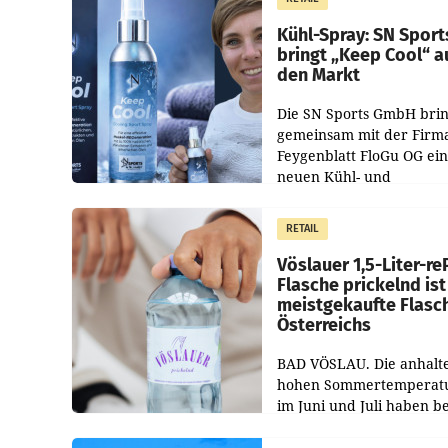
Unternehmen Kinder so
Kühl-Spray: SN Sport
bringt „Keep Cool“ a
den Markt
Die SN Sports GmbH brin
gemeinsam mit der Firm
Feygenblatt FloGu OG ei
neuen Kühl- und
Regenerations-Spray auf
Markt. Das Produkt nam
RETAIL
„Keep Cool“ ist zu 100 Pr
Vöslauer 1,5-Liter-re
Flasche prickelnd ist
meistgekaufte Flasc
Österreichs
BAD VÖSLAU. Die anhalt
hohen Sommertemperat
im Juni und Juli haben b
niederösterreichischen
Getränkehersteller Vösla