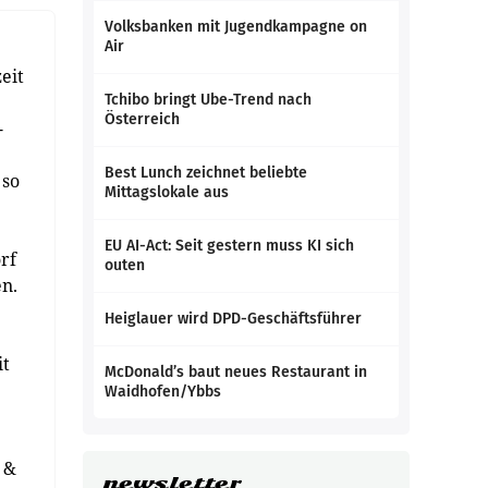
Volksbanken mit Jugendkampagne on
Air
eit
Tchibo bringt Ube-Trend nach
Österreich
-
Best Lunch zeichnet beliebte
 so
Mittagslokale aus
EU AI-Act: Seit gestern muss KI sich
rf
outen
en.
Heiglauer wird DPD-Geschäftsführer
it
McDonald’s baut neues Restaurant in
Waidhofen/Ybbs
 &
newsletter