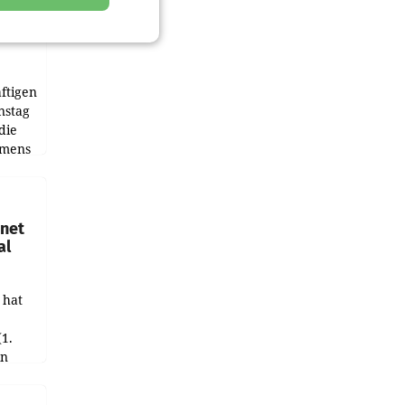
ftigen
nstag
die
emens
hnet
al
 hat
(1.
in
haftet.
leich