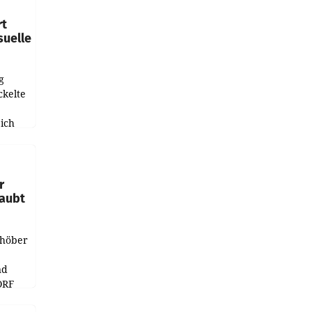
rt
suelle
g
ckelte
ich
e
r
laubt
chöber
nd
ORF
r APA