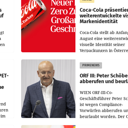
wie
zur Vorjahresperiode
s
Coca-Cola präsentie
uf
weiterentwickelte vi
Markenidentität
gt
Coca-Cola stellt ab Anfan
a
August eine weiterentwi
nen
visuelle Identität seiner
Verpackungen in Österre
 den
vor. Im Mittelpunkt des
ens
Redesigns stehen zentral
PRIMENEWS
ozent
Gestaltungselemente
PET-
ORF III: Peter Schöbe
abberufen und beur
he
WIEN ORF-III-Co-
Geschäftsführer Peter S
end
ist wegen Compliance-
uren
Vorwürfen abberufen u
eim
beurlaubt worden. Der 
bestätigte gegenüber de
uer zu