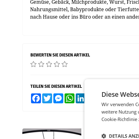
Gemüse, Gebäck, Milchprodukte, Wurst, Frisc
Nahrungsmittel, Babyprodukte oder Tierfutter
nach Hause oder ins Büro oder an einen ander
BEWERTEN SIE DIESEN ARTIKEL
TEILEN SIE DIESEN ARTIKEL
Diese Webse
Facebook
Twitter
Messenger
WhatsApp
LinkedIn
XING
Teilen
Wir verwenden Co
weitere Nutzung 
Cookie-Richtlinie
DETAILS ANZ
MARKETING & MEDIA