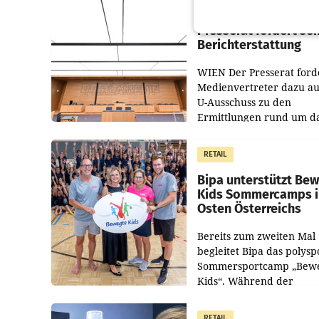
Pilnacek-U-Ausschus
Presserat fordert se
Berichterstattung
WIEN Der Presserat ford
Medienvertreter dazu au
U-Ausschuss zu den
Ermittlungen rund um d
Ableben des Ex-Sektions
im Justizministerium, Chr
RETAIL
Pilnacek, auf sensible
Bipa unterstützt Be
Kids Sommercamps 
Osten Österreichs
Bereits zum zweiten Mal
begleitet Bipa das polysp
Sommersportcamp „Bew
Kids“. Während der
Campwochen in den Mon
Juli und August versorgt
RETAIL