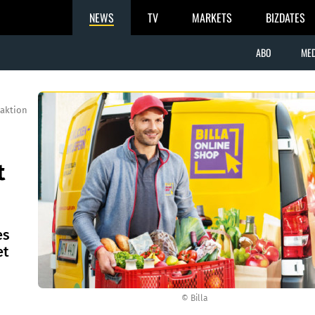
NEWS
TV
MARKETS
BIZDATES
ABO
MED
aktion
t
es
et
© Billa