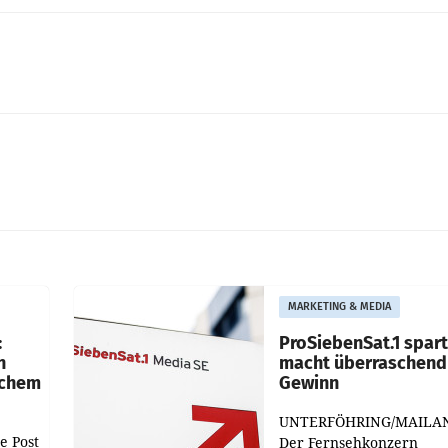
MARKETING & MEDIA
:
ProSiebenSat.1 spar
n
macht überraschend 
achem
Gewinn
UNTERFÖHRING/MAILA
e Post
Der Fernsehkonzern