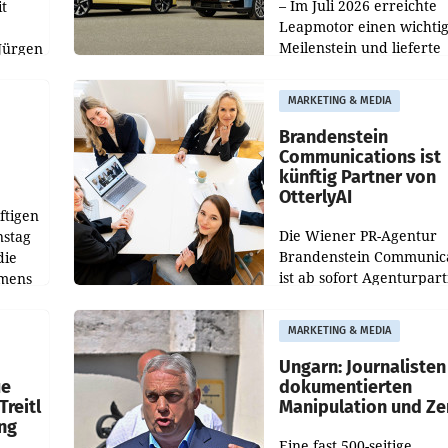
– Im Juli 2026 erreichte
t
Leapmotor einen wichti
Meilenstein und lieferte
Jürgen
weltweit 101.267 Fahrze
ich
aus, womit sich das Erge
MARKETING & MEDIA
gegenüber Juli 2025 meh
örde
verdoppelte (+102
walt
Brandenstein
Communications ist
künftig Partner von
OtterlyAI
ftigen
Die Wiener PR-Agentur
nstag
Brandenstein Communica
die
ist ab sofort Agenturpar
emens
der KI-Monitoring- und
Optimierungsplattform
MARKETING & MEDIA
OtterlyAI. Damit baut di
Agentur ihr Leistungspor
Ungarn: Journalisten
ue
dokumentierten
Treitl
Manipulation und Ze
ung
Eine fast 500-seitige