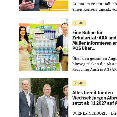
AG hat im ersten Halbja
einen Konzernumsatz vo
1.544,0 Mio. EUR
erwirtschaftet, was eine
RETAIL
von 3,8 Prozent gegenüb
dem Vergleichszeitraum
Eine Bühne für
Zirkularität: ARA und
Müller informieren a
POS über
Kreislauffähigkeit
Über den gesamten Augu
hinweg rücken die Altsto
Recycling Austria AG (AR
und der Handelskonzern
Müller die Initiative „Krei
RETAIL
Helden“ in allen
österreichischen Müller-F
Alles bereit für den
Wechsel: Jürgen Albr
setzt ab 1.1.2027 auf
WIENER NEUDORF. – Die