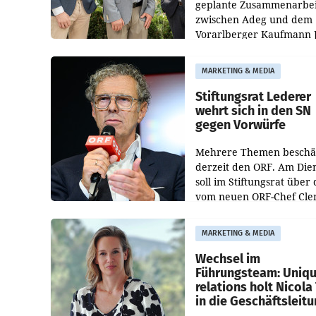
geplante Zusammenarbei
zwischen Adeg und dem
Vorarlberger Kaufmann 
Albrecht ist kartellrechtl
freigegeben: Die
MARKETING & MEDIA
Bundeswettbewerbsbeh
und der Bundeskartellan
Stiftungsrat Lederer
wehrt sich in den SN
gegen Vorwürfe
Mehrere Themen beschä
derzeit den ORF. Am Die
soll im Stiftungsrat über 
vom neuen ORF-Chef Cl
Pig vorgeschlagenen
Besetzungen für die
MARKETING & MEDIA
Direktionen abgestimmt
werden.
Wechsel im
Führungsteam: Uniq
relations holt Nicola 
in die Geschäftsleit