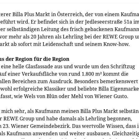
rer Billa Plus Markt in Österreich, der von einem Kaufm
eführt wird. Er befindet sich in der Jedleseerstraße 51a i
er selbständigen Leitung des frisch gebackenen Kaufmann
e vor mehr als 20 Jahren als Lehrling bei der REWE Group 
 Markt ab sofort mit Leidenschaft und seinem Know-how.
aus der Region für die Region
 eine helle Glasfassade aus und wurde um den Schriftzug
. Auf einer Verkaufsfläche von rund 1.800 m² kommt die
n allen Bereichen zum Ausdruck. Besonders bemerkenswert 
owohl erfolgreiche Klassiker und beliebte Billa Eigenmark
fasst, wie Wels von Blün oder Mehl von Wiener Gusto.
e mich sehr, als Kaufmann meinen Billa Plus Markt selbstän
 der REWE Group und habe damals als Lehrling begonnen,
m 23. Wiener Gemeindebezirk. Das wertvolle Wissen, dass 
t als Kaufmann anwenden und weiter ausbauen. Gleichzeiti