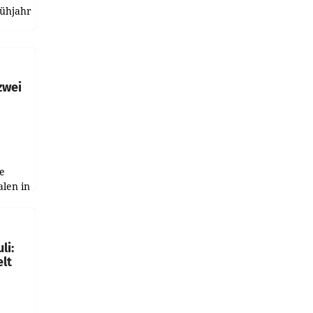
rühjahr
h
zwei
e
alen in
ich.
gen in
li:
lt