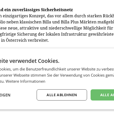
nd ein zuverlässiges Sicherheitsnetz
ch einzigartiges Konzept, das vor allem durch starken Rück
olio neben klassischen Billa und Billa Plus Märkten maßgeb
iese neue, attraktive und niederschwellige Möglichkeit für
gfristige Sicherung der lokalen Infrastruktur gewährleiste
in Österreich verbreitet.
 mit Rat und Tat zur Seite. Sie profitieren von der Expertis
ielsweise maßgeblich bei der Abstimmung von wichtigen
ite verwendet Cookies.
llt Billa den gemeinsamen Gesellschaften ein ausgewogene
okies, um die Benutzerfreundlichkeit unserer Website zu verbes
Verfügung, was zusätzlichen Rückhalt und Sicherheit biete
unserer Webseite stimmen Sie der Verwendung von Cookies gem
im Design der Märkte, beim Einkauf, mit starken Eigenmar
 zu.
Weitere Informationen
t, bei Fragen zu Energieeffizienz und liefert technische
eute ein Dienstleistungspaket mit allen notwendigen Tools
EIGEN
ALLE ABLEHNEN
ALLE A