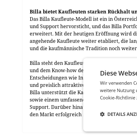
Billa bietet Kaufleuten starken Rückhalt u
Das Billa Kaufleute-Modell ist ein in Österrei
und Support hervorsticht, und das Billa Portf
erweitert. Mit der heutigen Eröffnung wird d
angehende Kaufleute weiter etabliert, die lan
und die kaufmännische Tradition noch weiter 
Billa steht den Kaufleuten als starker Partner
und dem Know-how der Billa Familie – beisp
Diese Webse
Entscheidungen wie Investitionen. Zudem ste
Wir verwenden Co
und preislich attraktives Grundsortiment zur 
weitere Nutzung 
Billa unterstützt die Kaufleute außerdem be
Cookie-Richtlinie
sowie einem umfassenden Netzwerk an Lieferan
Support. Darüber hinaus erhalten Billa Kaufl
den Markt erfolgreich zu führen.
DETAILS ANZ