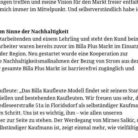
gen treffen und meine Vision für den Markt freier entfal
mich immer im Mittelpunkt. Und selbstverständlich habe i
m Sinne der Nachhaltigkeit
itarbeitenden und einem Lehrling und steht den Kund bei
arbeiter waren bereits zuvor im Billa Plus Markt im Einsat
er Region. Neu gestartet wurde eine Kooperation zur
ene Nachhaltigkeitsmaßnahmen der Bezug von Strom aus de
gesamte Billa Plus Markt ist barrierefrei zugänglich und
fleute: „Das Billa Kaufleute-Modell findet seit seinem Star
iellen und bestehenden Kaufleuten. Wir freuen uns sehr, 
 Jedleseerstraße 51a in Floridsdorf als selbständiger Kaufm
Schritt. Uns ist es wichtig, ihm – wie allen unseren
ner zur Seite zu stehen. Der Werdegang von Mirnes Salkic, 
ständiger Kaufmann ist, zeigt einmal mehr, wie vielfälti