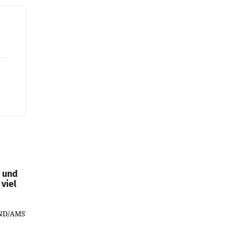
t und
viel
ND/AMSTERDAM.