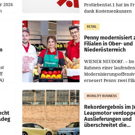
hr 2026
ProSiebenSat.1 hat im F
n
dank Kostensenkungen
operativ wieder Gewinn
m Plus
gemacht und die
RETAIL
er
Markterwartung deutlic
übertroffen.
Penny modernisiert 
Filialen in Ober- und
m
Niederösterreich
WIENER NEUDORF. – Im
st
Rahmen einer laufenden
ff
Modernisierungsoffensiv
A)
erneuert Penny zwei Fili
Nieder- und Oberösterre
slauf-
Die beiden Standorte lie
MOBILITY BUSINESS
Haag sowie im rund
ilialen
Rekordergebnis im Ju
echt
Leapmotor verdoppe
 Adeg
Auslieferungen und
überschreitet die
100.000er-Marke