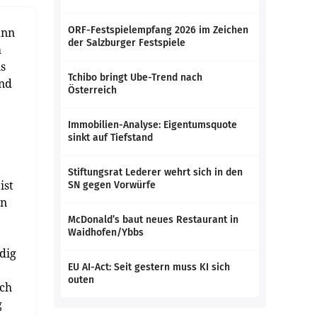
ORF-Festspielempfang 2026 im Zeichen
ann
der Salzburger Festspiele
m
s
Tchibo bringt Ube-Trend nach
und
Österreich
Immobilien-Analyse: Eigentumsquote
sinkt auf Tiefstand
Stiftungsrat Lederer wehrt sich in den
ist
SN gegen Vorwürfe
en
McDonald’s baut neues Restaurant in
Waidhofen/Ybbs
dig
EU AI-Act: Seit gestern muss KI sich
outen
ich
g