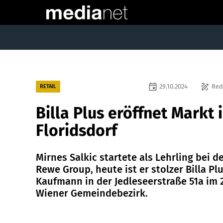
event
draw
29.10.2024
Red
RETAIL
Billa Plus eröffnet Markt 
Floridsdorf
Mirnes Salkic startete als Lehrling bei d
Rewe Group, heute ist er stolzer Billa Pl
Kaufmann in der Jedleseerstraße 51a im 2
Wiener Gemeindebezirk.