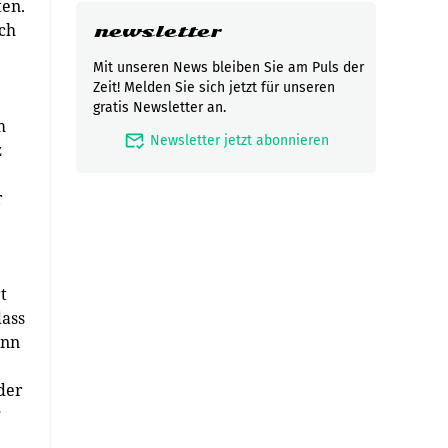
ten.
ch
newsletter
Mit unseren News bleiben Sie am Puls der
Zeit! Melden Sie sich jetzt für unseren
gratis Newsletter an.
m
mark_email_read
Newsletter jetzt abonnieren
z
r
t
dass
ann
der
g