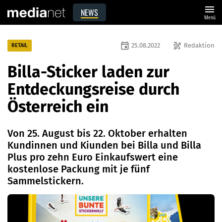
menu
NEWS
Menü
event
draw
25.08.2022
Redaktion
RETAIL
Billa-Sticker laden zur
Entdeckungsreise durch
Österreich ein
Von 25. August bis 22. Oktober erhalten
Kundinnen und Kiunden bei Billa und Billa
Plus pro zehn Euro Einkaufswert eine
kostenlose Packung mit je fünf
Sammelstickern.