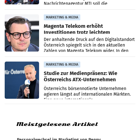
Nachrichtenagentur MTI soll die
systematische Nachrichten-Manipulation und
Zensur bei der Agentur während der Zeit
MARKETING & MEDIA
Magenta Telekom erhöht
Investitionen trotz leichtem
Umsatzrückgang
Der anhaltende Druck auf den Digitalstandort
Österreich spiegelt sich in den aktuellen
Zahlen von Magenta Telekom wider. In den
ersten sechs Monaten des laufenden Jahres
verzeichnete
MARKETING & MEDIA
Studie zur Medienpräsenz: Wie
Österreichs ATX-Unternehmen
international wahrgenommen
Österreichs börsennotierte Unternehmen
werden
agieren längst auf internationalen Märkten.
Eine neue internationale
Medienresonanzanalyse untersucht die
weltweite Berichterstattung über
Meistgelesene Artikel
Personalwechsel im Marketing von Penny