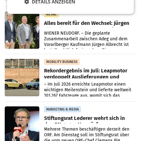
DETAILS ANZEIGEN
Oberösterreich. Die beiden Standorte liegen
in Haag sowie im rund
RETAIL
Alles bereit für den Wechsel: Jürgen
Albrecht setzt ab 1.1.2027 auf Adeg
WIENER NEUDORF. – Die geplante
Zusammenarbeit zwischen Adeg und dem
Vorarlberger Kaufmann Jürgen Albrecht ist
kartellrechtlich freigegeben: Die
Bundeswettbewerbsbehörde und der
Bundeskartellanwalt
MOBILITY BUSINESS
Rekordergebnis im Juli: Leapmotor
verdoppelt Auslieferungen und
überschreitet die 100.000er-Marke
– Im Juli 2026 erreichte Leapmotor einen
wichtigen Meilenstein und lieferte weltweit
101.267 Fahrzeuge aus, womit sich das
Ergebnis gegenüber Juli 2025 mehr als
verdoppelte (+102
MARKETING & MEDIA
Stiftungsrat Lederer wehrt sich in
den SN gegen Vorwürfe
Mehrere Themen beschäftigen derzeit den
ORF. Am Dienstag soll im Stiftungsrat über
die vom neuen ORF-Chef Clemens Pig