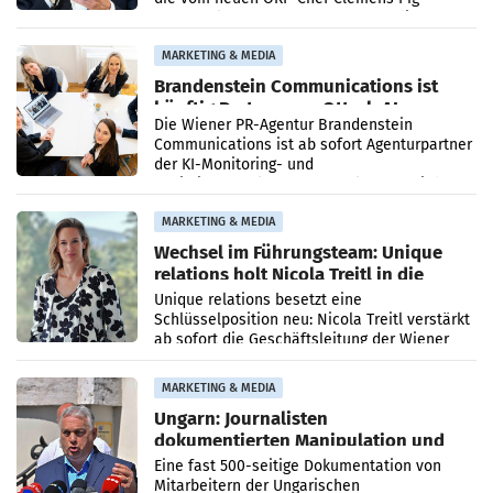
vorgeschlagenen Besetzungen für die
Direktionen abgestimmt werden.
MARKETING & MEDIA
Brandenstein Communications ist
künftig Partner von OtterlyAI
Die Wiener PR-Agentur Brandenstein
Communications ist ab sofort Agenturpartner
der KI-Monitoring- und
Optimierungsplattform OtterlyAI. Damit baut
die Agentur ihr Leistungsportfolio
MARKETING & MEDIA
Wechsel im Führungsteam: Unique
relations holt Nicola Treitl in die
Geschäftsleitung
Unique relations besetzt eine
Schlüsselposition neu: Nicola Treitl verstärkt
ab sofort die Geschäftsleitung der Wiener
PR-Agentur an der Seite von Josef Kalina und
Anna Kalina-Mahr.
MARKETING & MEDIA
Ungarn: Journalisten
dokumentierten Manipulation und
Zensur
Eine fast 500-seitige Dokumentation von
Mitarbeitern der Ungarischen