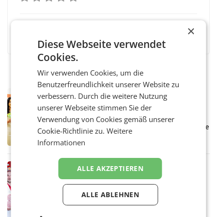
×
Facebook
Twitter
Messenger
WhatsApp
LinkedIn
XING
Teilen
Diese Webseite verwendet
Cookies.
Wir verwenden Cookies, um die
Benutzerfreundlichkeit unserer Website zu
RETAIL
verbessern. Durch die weitere Nutzung
Eine Bühne für Zirkularität: ARA und
unserer Webseite stimmen Sie der
Müller informieren am POS über
Verwendung von Cookies gemäß unserer
Kreislauffähigkeit
Über den gesamten August hinweg rücken die
Cookie-Richtlinie zu.
Weitere
Altstoff Recycling Austria AG (ARA) und der
Informationen
Handelskonzern Müller die Initiative
„Kreislauf-Helden“ in allen österreichischen
Müller-Filialen
RETAIL
ALLE AKZEPTIEREN
Penny modernisiert zwei Filialen in
Ober- und Niederösterreich
ALLE ABLEHNEN
WIENER NEUDORF. – Im Rahmen einer
laufenden Modernisierungsoffensive
erneuert Penny zwei Filialen in Nieder- und