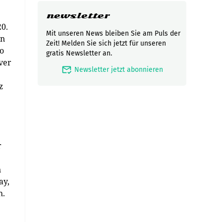
newsletter
0.
Mit unseren News bleiben Sie am Puls der
en
Zeit! Melden Sie sich jetzt für unseren
So
gratis Newsletter an.
ver
mark_email_read
Newsletter jetzt abonnieren
z
r
n
ay,
h.