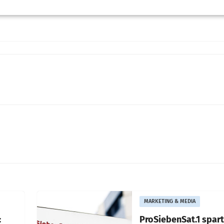
MARKETING & MEDIA
:
ProSiebenSat.1 spar