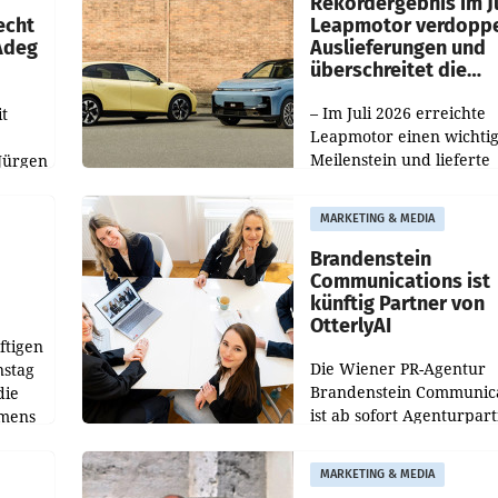
Rekordergebnis im Ju
echt
Leapmotor verdoppe
 Adeg
Auslieferungen und
überschreitet die
100.000er-Marke
– Im Juli 2026 erreichte
t
Leapmotor einen wichti
Meilenstein und lieferte
Jürgen
weltweit 101.267 Fahrze
ich
aus, womit sich das Erge
MARKETING & MEDIA
gegenüber Juli 2025 meh
örde
verdoppelte (+102
walt
Brandenstein
Communications ist
künftig Partner von
OtterlyAI
ftigen
Die Wiener PR-Agentur
nstag
Brandenstein Communica
die
ist ab sofort Agenturpar
emens
der KI-Monitoring- und
Optimierungsplattform
MARKETING & MEDIA
OtterlyAI. Damit baut di