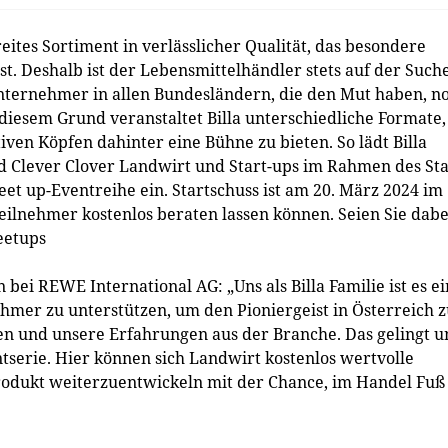
ites Sortiment in verlässlicher Qualität, das besondere
t. Deshalb ist der Lebensmittelhändler stets auf der Such
ternehmer in allen Bundesländern, die den Mut haben, n
iesem Grund veranstaltet Billa unterschiedliche Formate,
ven Köpfen dahinter eine Bühne zu bieten. So lädt Billa
 Clever Clover Landwirt und Start-ups im Rahmen des Sta
et up-Eventreihe ein. Startschuss ist am 20. März 2024 im
Teilnehmer kostenlos beraten lassen können. Seien Sie dabe
eetups
ei REWE International AG: „Uns als Billa Familie ist es ei
hmer zu unterstützen, um den Pioniergeist in Österreich 
en und unsere Erfahrungen aus der Branche. Das gelingt u
serie. Hier können sich Landwirt kostenlos wertvolle
Produkt weiterzuentwickeln mit der Chance, im Handel Fuß