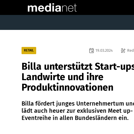
event
draw
19.03.2024
Red
RETAIL
Billa unterstützt Start-up
Landwirte und ihre
Produktinnovationen
Billa fördert junges Unternehmertum un
lädt auch heuer zur exklusiven Meet up-
Eventreihe in allen Bundesländern ein.