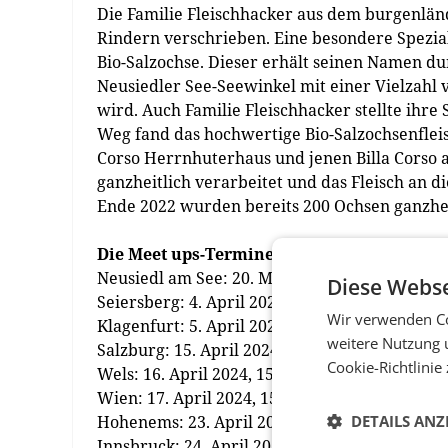
Die Familie Fleischhacker aus dem burgenländ
Rindern verschrieben. Eine besondere Speziali
Bio-Salzochse. Dieser erhält seinen Namen d
Neusiedler See-Seewinkel mit einer Vielzahl v
wird. Auch Familie Fleischhacker stellte ihre
Weg fand das hochwertige Bio-Salzochsenfleisc
Corso Herrnhuterhaus und jenen Billa Corso
ganzheitlich verarbeitet und das Fleisch an d
Ende 2022 wurden bereits 200 Ochsen ganzhei
Die Meet ups-Termine im Überblick
Neusiedl am See: 20. März 2024, 15:00 Uhr
Diese Webse
Seiersberg: 4. April 2024, 15:00 Uhr
Wir verwenden Co
Klagenfurt: 5. April 2024, 10:00 Uhr
weitere Nutzung 
Salzburg: 15. April 2024, 15:00 Uhr
Cookie-Richtlinie
Wels: 16. April 2024, 15:00 Uhr
Wien: 17. April 2024, 15:00 Uhr
Hohenems: 23. April 2024, 15:00 Uhr
DETAILS ANZ
Innsbruck: 24. April 2024, 15:00 Uhr