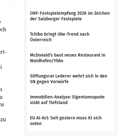
ORF-Festspielempfang 2026 im Zeichen
der Salzburger Festspiele
e
och
Tchibo bringt Ube-Trend nach
Österreich
rt-
McDonald’s baut neues Restaurant in
Waidhofen/Ybbs
i
Stiftungsrat Lederer wehrt sich in den
SN gegen Vorwürfe
n
zu
Immobilien-Analyse: Eigentumsquote
sinkt auf Tiefstand
ns
EU AI-Act: Seit gestern muss KI sich
 zu
outen