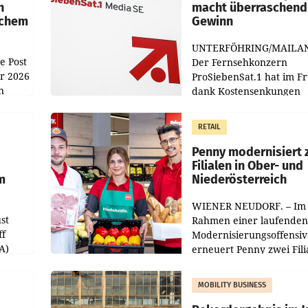
n
macht überraschend 
achem
Gewinn
UNTERFÖHRING/MAILA
e Post
Der Fernsehkonzern
hr 2026
ProSiebenSat.1 hat im F
n
dank Kostensenkungen
operativ wieder Gewinn
m Plus
gemacht und die
RETAIL
er
Markterwartung deutlic
übertroffen.
Penny modernisiert 
Filialen in Ober- und
m
Niederösterreich
WIENER NEUDORF. – Im
st
Rahmen einer laufenden
ff
Modernisierungsoffensiv
A)
erneuert Penny zwei Fili
Nieder- und Oberösterre
slauf-
Die beiden Standorte lie
MOBILITY BUSINESS
Haag sowie im rund
ilialen