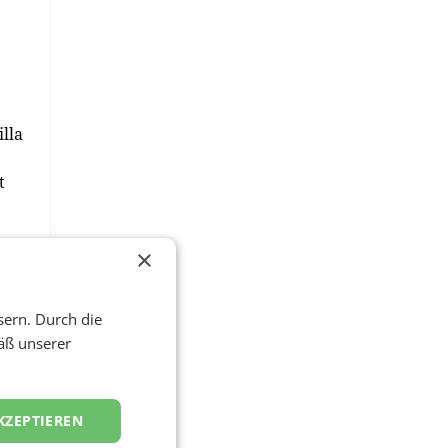
lla
t
×
sern. Durch die
äß unserer
KZEPTIEREN