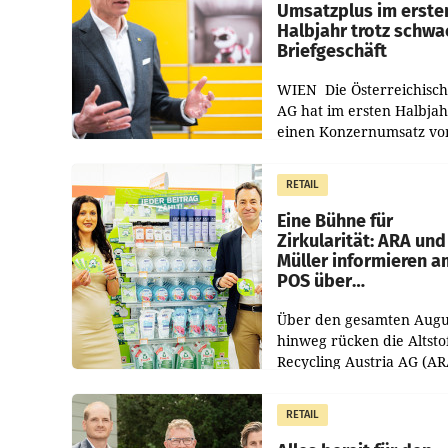
Umsatzplus im erste
Halbjahr trotz schw
Briefgeschäft
WIEN Die Österreichisch
AG hat im ersten Halbja
einen Konzernumsatz vo
1.544,0 Mio. EUR
erwirtschaftet, was eine
RETAIL
von 3,8 Prozent gegenüb
dem Vergleichszeitraum
Eine Bühne für
Zirkularität: ARA und
Müller informieren a
POS über
Kreislauffähigkeit
Über den gesamten Augu
hinweg rücken die Altsto
Recycling Austria AG (AR
und der Handelskonzern
Müller die Initiative „Krei
RETAIL
Helden“ in allen
österreichischen Müller-F