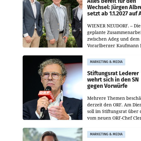
Alles bereit für den
Wechsel: Jürgen Albr
setzt ab 1.1.2027 auf
WIENER NEUDORF. – Die
geplante Zusammenarbei
zwischen Adeg und dem
Vorarlberger Kaufmann 
Albrecht ist kartellrechtl
freigegeben: Die
MARKETING & MEDIA
Bundeswettbewerbsbeh
und der Bundeskartellan
Stiftungsrat Lederer
wehrt sich in den SN
gegen Vorwürfe
Mehrere Themen beschä
derzeit den ORF. Am Die
soll im Stiftungsrat über 
vom neuen ORF-Chef Cl
Pig vorgeschlagenen
Besetzungen für die
MARKETING & MEDIA
Direktionen abgestimmt