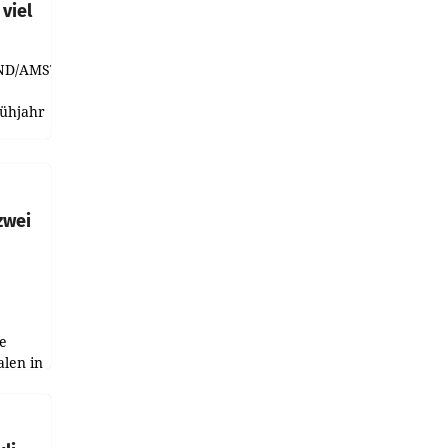
viel
ND/AMSTERDAM.
rühjahr
h
zwei
e
alen in
ich.
gen in