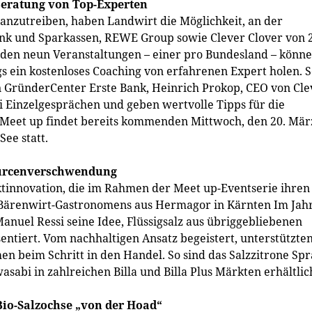
Beratung von Top-Experten
anzutreiben, haben Landwirt die Möglichkeit, an der
ank und Sparkassen, REWE Group sowie Clever Clover von 2
i den neun Veranstaltungen – einer pro Bundesland – könn
s ein kostenloses Coaching von erfahrenen Expert holen. 
in GründerCenter Erste Bank, Heinrich Prokop, CEO von Cle
 Einzelgesprächen und geben wertvolle Tipps für die
 Meet up findet bereits kommenden Mittwoch, den 20. Mär
See statt.
sourcenverschwendung
ktinnovation, die im Rahmen der Meet up-Eventserie ihren
es Bärenwirt-Gastronomens aus Hermagor in Kärnten Im Jah
nuel Ressi seine Idee, Flüssigsalz aus übriggebliebenen
entiert. Vom nachhaltigen Ansatz begeistert, unterstützte
 beim Schritt in den Handel. So sind das Salzzitrone Spr
asabi in zahlreichen Billa und Billa Plus Märkten erhältlic
Bio-Salzochse „von der Hoad“