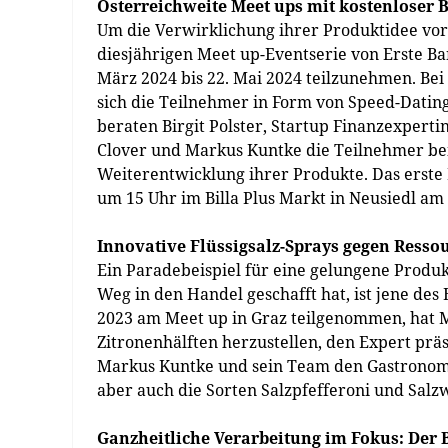
Österreichweite Meet ups mit kostenloser 
Um die Verwirklichung ihrer Produktidee vor
diesjährigen Meet up-Eventserie von Erste B
März 2024 bis 22. Mai 2024 teilzunehmen. Be
sich die Teilnehmer in Form von Speed-Dating
beraten Birgit Polster, Startup Finanzexpert
Clover und Markus Kuntke die Teilnehmer bei
Weiterentwicklung ihrer Produkte. Das erste
um 15 Uhr im Billa Plus Markt in Neusiedl am 
Innovative Flüssigsalz-Sprays gegen Res
Ein Paradebeispiel für eine gelungene Produ
Weg in den Handel geschafft hat, ist jene d
2023 am Meet up in Graz teilgenommen, hat Ma
Zitronenhälften herzustellen, den Expert präs
Markus Kuntke und sein Team den Gastronomen
aber auch die Sorten Salzpfefferoni und Salzw
Ganzheitliche Verarbeitung im Fokus: Der 