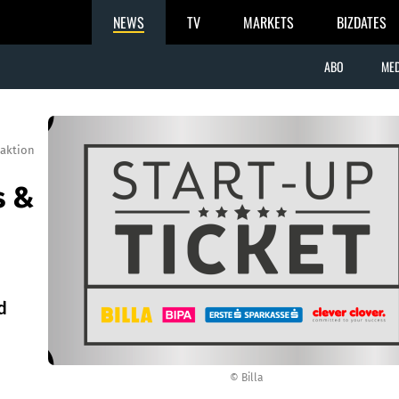
NEWS
TV
MARKETS
BIZDATES
ABO
MED
aktion
s &
d
© Billa