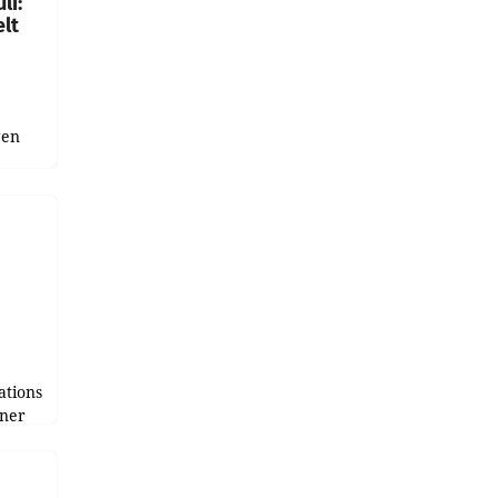
li:
lt
gen
uge
bnis
r als
tions
tner
e