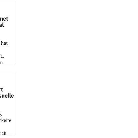
hnet
al
 hat
(1.
in
haftet.
leich
rt
suelle
g
ckelte
ich