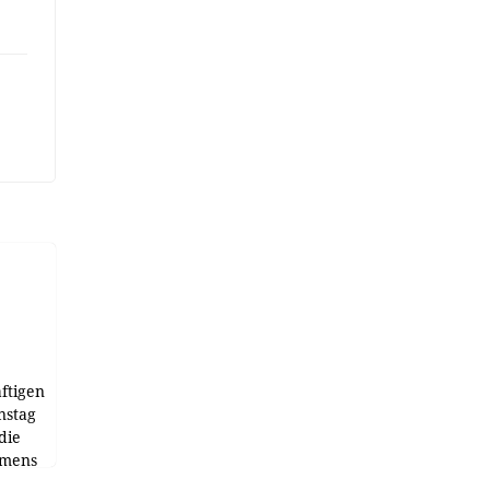
ftigen
nstag
die
emens