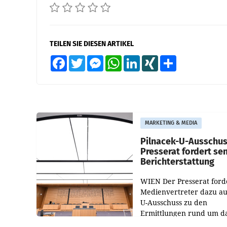
TEILEN SIE DIESEN ARTIKEL
Facebook
Twitter
Messenger
WhatsApp
LinkedIn
XING
Teilen
MARKETING & MEDIA
Pilnacek-U-Ausschus
Presserat fordert se
Berichterstattung
WIEN Der Presserat ford
Medienvertreter dazu au
U-Ausschuss zu den
Ermittlungen rund um d
Ableben des Ex-Sektions