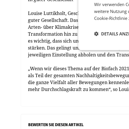
Wir verwenden Co
weitere Nutzung 
Louise Luttikholt, Geschäftsführerin IFOAM – 
Cookie-Richtlinie
guter Gesellschaft. Das stärkt Transformati
Arten- über Klimakrise bis Züchtungsforschu
Transformation hin zu einer enkeltauglichen
DETAILS ANZ
es wichtig, dass sich unsere Bewegungen, un
stärken. Das gelingt uns sicher am besten, we
jeweiligen Einstellung abholen und den Tran
„Wenn wir dieses Thema auf der Biofach 2021 
als Teil der gesamten Nachhaltigkeitsbewegun
die ganze Vielfalt aller Bewegungen kennenl
mehr Durchschlagskraft zu kommen“, so Louise
BEWERTEN SIE DIESEN ARTIKEL