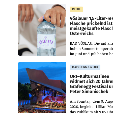
Regenerations-Spray auf
Markt. Das Produkt nam
RETAIL
„Keep Cool“ ist zu 100 Pr
Vöslauer 1,5-Liter-re
Flasche prickelnd ist
meistgekaufte Flasc
Österreichs
BAD VÖSLAU. Die anhalt
hohen Sommertemperat
im Juni und Juli haben b
niederösterreichischen
Getränkehersteller Vösla
MARKETING & MEDIA
deutlichen Absatzzuwäc
geführt. Während
ORF-Kulturmatinee
widmet sich 20 Jahre
Grafenegg Festival u
Peter Simonischek
Am Sonntag, dem 9. Aug
2026, begleitet Lillian M
das Publikum ab 9.05 Uh