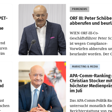
 den
vor. Im Mittelpunkt des
ens
Redesigns stehen zentral
PRIMENEWS
ozent
Gestaltungselemente
PET-
ORF III: Peter Schöbe
abberufen und beur
he
WIEN ORF-III-Co-
Geschäftsführer Peter S
end
ist wegen Compliance-
uren
Vorwürfen abberufen u
eim
beurlaubt worden. Der 
bestätigte gegenüber de
uer zu
entsprechende
MARKETING & MEDIA
hsen
Medienberichte.
APA-Comm-Ranking:
n
Christian Stocker mi
nd
höchster Medienprä
im Juli
ust
Das APA-Comm-Politik-R
oschen
untersucht monatlich di
r
Berichterstattung von zw