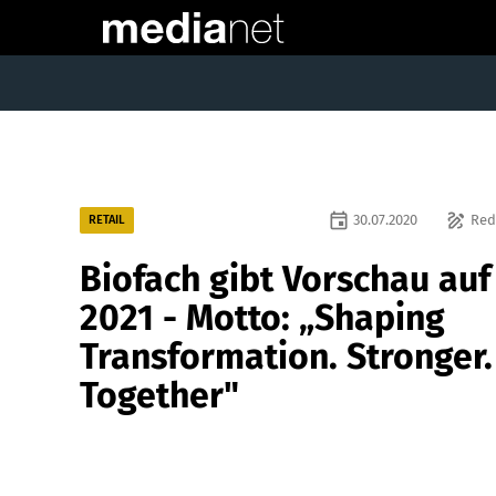
event
draw
30.07.2020
Red
RETAIL
Biofach gibt Vorschau auf
2021 - Motto: „Shaping
Transformation. Stronger.
Together"