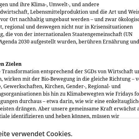
gen und ihre Klima-, Umwelt-, und andere
ndwirtschaft, Lebensmittelproduktion und die Art und Weis
vor Ort nachhaltig umgebaut werden – und zwar ökologis
et, regional und deswegen nicht nur in Krisensituationen
ung, die von der internationalen Staatengemeinschaft (UN
r Agenda 2030 aufgestellt wurden, berühren Ernährung un
n Zielen
e Transformation entsprechend der SGDs von Wirtschaft u
n, wirken mit der Bio-Bewegung in die gleiche Richtung – 
Gewerkschaften, Kirchen, Gender-, Regional- und
ngsorganisationen bis hin zu Klimabewegten wie Fridays f
gungen durchaus – etwa darin, wie wir eine enkeltauglich
meisten drängen. Aber unsere gemeinsame Kraft erwächst 
iale identifizieren und heben können, müssen wir
gung ist“, so Felix Prinz zu Löwenstein,
ite verwendet Cookies.