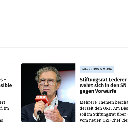
MARKETING & MEDIA
s -
Stiftungsrat Lederer
nsible
wehrt sich in den SN
gegen Vorwürfe
ert
Mehrere Themen beschä
f, im
derzeit den ORF. Am Die
soll im Stiftungsrat über 
as
vom neuen ORF-Chef Cl
chefs
Pig vorgeschlagenen