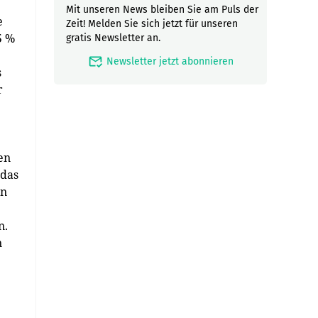
Mit unseren News bleiben Sie am Puls der
e
Zeit! Melden Sie sich jetzt für unseren
5 %
gratis Newsletter an.
mark_email_read
Newsletter jetzt abonnieren
s
r
en
 das
en
n.
n