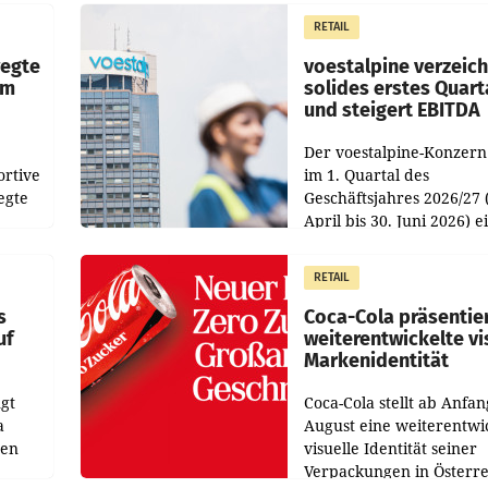
istian
Besetzungen für die
RETAIL
Direktionen abgestimmt
werden.
wegte
voestalpine verzeic
im
solides erstes Quart
und steigert EBITDA
Der voestalpine-Konzern
ortive
im 1. Quartal des
egte
Geschäftsjahres 2026/27 
April bis 30. Juni 2026) e
aten
solides Ergebnis erwirtsc
 das
Der Umsatz stieg im Verg
RETAIL
wie
zur Vorjahresperiode
s
Coca-Cola präsentie
uf
weiterentwickelte vi
Markenidentität
gt
Coca-Cola stellt ab Anfan
a
August eine weiterentwi
nen
visuelle Identität seiner
Verpackungen in Österre