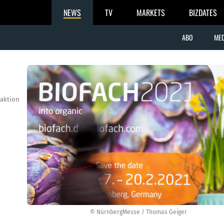
NEWS
TV
MARKETS
BIZDATES
ABO
MED
aktion
© NürnbergMesse / Thomas Geiger