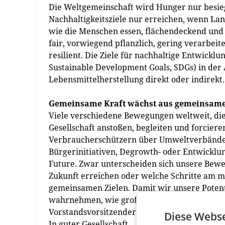
Die Weltgemeinschaft wird Hunger nur besie
Nachhaltigkeitsziele nur erreichen, wenn La
wie die Menschen essen, flächendeckend und 
fair, vorwiegend pflanzlich, gering verarbeit
resilient. Die Ziele für nachhaltige Entwickl
Sustainable Development Goals, SDGs) in de
Lebensmittelherstellung direkt oder indirekt.
Gemeinsame Kraft wächst aus gemeinsame
Viele verschiedene Bewegungen weltweit, di
Gesellschaft anstoßen, begleiten und forciere
Verbraucherschützern über Umweltverbände, 
Bürgerinitiativen, Degrowth- oder Entwicklu
Future. Zwar unterscheiden sich unsere Bewe
Zukunft erreichen oder welche Schritte am 
gemeinsamen Zielen. Damit wir unsere Potent
wahrnehmen, wie groß und divers unsere Bewe
Vorstandsvorsitzender BÖLW.
Diese Webse
In guter Gesellschaft