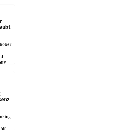
e
r
laubt
chöber
nd
ORF
r APA
t
senz
anking
e
ölf