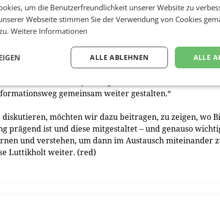
okies, um die Benutzerfreundlichkeit unserer Website zu verbes
unserer Webseite stimmen Sie der Verwendung von Cookies gem
Organics International: „Bio befindet sich schon heute in
 zu.
Weitere Informationen
on. Aber: Angesichts unserer enormen Herausforderungen v
ng darf das, was unsere Bewegungen noch trennt, die
 Landwirtschaft und Ernährung nicht bremsen. Deswegen i
EIGEN
ALLE ABLEHNEN
ALLE A
sere Strömungen und Akteure kennen lernen und gegenseit
nn wir uns in unserer jeweiligen Situation und mit unserer
sformationsweg gemeinsam weiter gestalten.“
diskutieren, möchten wir dazu beitragen, zu zeigen, wo B
g prägend ist und diese mitgestaltet – und genauso wichti
ernen und verstehen, um dann im Austausch miteinander z
 Luttikholt weiter. (red)