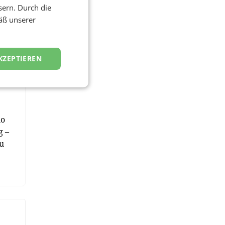
sern. Durch die
äß unserer
on
st
KZEPTIEREN
ig
io
g –
u