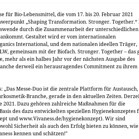
 für Bio-Lebensmittel, die vom 17. bis 20. Februar 2021
Schwerpunkt „Shaping Transformation. Stronger. Together.“
gswende durch die Zusammenarbeit der unterschiedlichen
nkommt. Gestaltet wird er vom internationalen
anics International, und dem nationalen ideellen Träger,
W, gemeinsam mit der Biofach. Stronger. Together – das g
e, mehr als ein halbes Jahr vor der nächsten Ausgabe des
 Branche derweil ein herausragendes Commitment zu ihrem
: „Das Messe-Duo ist die zentrale Plattform für Austausch,
rkosmetik-Branche, gerade in den aktuellen Zeiten. Derze
be 2021. Dazu gehören zahlreiche Maßnahmen für die
f Basis des dazu entwickelten speziellen Hygienekonzeptes 
ept und www.Vivaness.de/hygienekonzept). Wir sind
wohl Sicherheit als auch den Erfolg bieten zu können, wie 
vaness kennen und schätzen!"