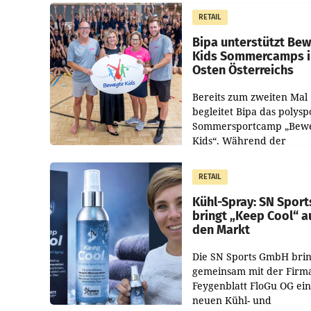
im Justizministerium, Chr
RETAIL
Pilnacek, auf sensible
Bipa unterstützt Be
Kids Sommercamps 
Osten Österreichs
Bereits zum zweiten Mal
begleitet Bipa das polysp
Sommersportcamp „Bew
Kids“. Während der
Campwochen in den Mon
Juli und August versorgt
RETAIL
Unternehmen Kinder so
Kühl-Spray: SN Sport
bringt „Keep Cool“ a
den Markt
Die SN Sports GmbH brin
gemeinsam mit der Firm
Feygenblatt FloGu OG ei
neuen Kühl- und