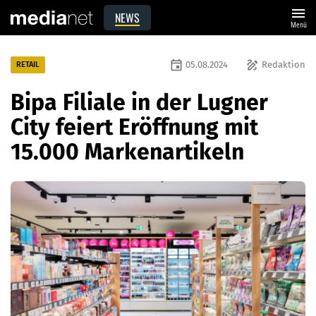
menu
NEWS
Menü
event
draw
05.08.2024
Redaktion
RETAIL
Bipa Filiale in der Lugner
City feiert Eröffnung mit
15.000 Markenartikeln