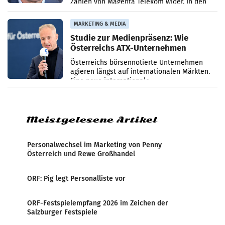
Zahlen von Magenta Telekom wider. In den
ersten sechs Monaten des laufenden Jahres
verzeichnete
MARKETING & MEDIA
Studie zur Medienpräsenz: Wie
Österreichs ATX-Unternehmen
international wahrgenommen
Österreichs börsennotierte Unternehmen
werden
agieren längst auf internationalen Märkten.
Eine neue internationale
Medienresonanzanalyse untersucht die
weltweite Berichterstattung über
Meistgelesene Artikel
Personalwechsel im Marketing von Penny
Österreich und Rewe Großhandel
ORF: Pig legt Personalliste vor
ORF-Festspielempfang 2026 im Zeichen der
Salzburger Festspiele