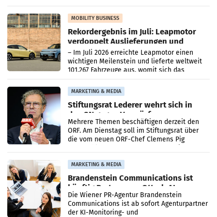
kartellrechtlich freigegeben: Die
Bundeswettbewerbsbehörde und der
Bundeskartellanwalt
MOBILITY BUSINESS
Rekordergebnis im Juli: Leapmotor
verdoppelt Auslieferungen und
überschreitet die 100.000er-Marke
– Im Juli 2026 erreichte Leapmotor einen
wichtigen Meilenstein und lieferte weltweit
101.267 Fahrzeuge aus, womit sich das
Ergebnis gegenüber Juli 2025 mehr als
verdoppelte (+102
MARKETING & MEDIA
Stiftungsrat Lederer wehrt sich in
den SN gegen Vorwürfe
Mehrere Themen beschäftigen derzeit den
ORF. Am Dienstag soll im Stiftungsrat über
die vom neuen ORF-Chef Clemens Pig
vorgeschlagenen Besetzungen für die
Direktionen abgestimmt werden.
MARKETING & MEDIA
Brandenstein Communications ist
künftig Partner von OtterlyAI
Die Wiener PR-Agentur Brandenstein
Communications ist ab sofort Agenturpartner
der KI-Monitoring- und