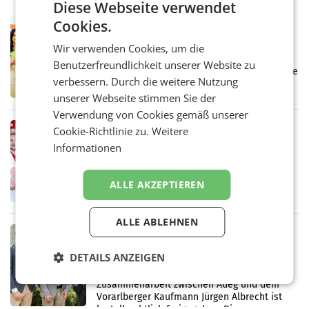
Diese Webseite verwendet
Cookies.
RETAIL
Eine Bühne für Zirkularität: ARA und
Wir verwenden Cookies, um die
Müller informieren am POS über
Benutzerfreundlichkeit unserer Website zu
Kreislauffähigkeit
Über den gesamten August hinweg rücken die
verbessern. Durch die weitere Nutzung
Altstoff Recycling Austria AG (ARA) und der
Handelskonzern Müller die Initiative
unserer Webseite stimmen Sie der
„Kreislauf-Helden“ in allen österreichischen
Verwendung von Cookies gemäß unserer
Müller-Filialen
RETAIL
Cookie-Richtlinie zu.
Weitere
Penny modernisiert zwei Filialen in
Informationen
Ober- und Niederösterreich
WIENER NEUDORF. – Im Rahmen einer
laufenden Modernisierungsoffensive
ALLE AKZEPTIEREN
erneuert Penny zwei Filialen in Nieder- und
Oberösterreich. Die beiden Standorte liegen
in Haag sowie im rund
ALLE ABLEHNEN
RETAIL
Alles bereit für den Wechsel: Jürgen
DETAILS ANZEIGEN
Albrecht setzt ab 1.1.2027 auf Adeg
WIENER NEUDORF. – Die geplante
Zusammenarbeit zwischen Adeg und dem
Vorarlberger Kaufmann Jürgen Albrecht ist