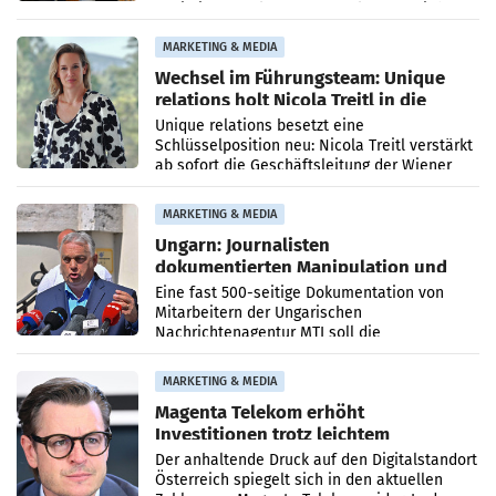
Optimierungsplattform OtterlyAI. Damit baut
die Agentur ihr Leistungsportfolio
MARKETING & MEDIA
Wechsel im Führungsteam: Unique
relations holt Nicola Treitl in die
Geschäftsleitung
Unique relations besetzt eine
Schlüsselposition neu: Nicola Treitl verstärkt
ab sofort die Geschäftsleitung der Wiener
PR-Agentur an der Seite von Josef Kalina und
Anna Kalina-Mahr.
MARKETING & MEDIA
Ungarn: Journalisten
dokumentierten Manipulation und
Zensur
Eine fast 500-seitige Dokumentation von
Mitarbeitern der Ungarischen
Nachrichtenagentur MTI soll die
systematische Nachrichten-Manipulation und
Zensur bei der Agentur während der Zeit
MARKETING & MEDIA
Magenta Telekom erhöht
Investitionen trotz leichtem
Umsatzrückgang
Der anhaltende Druck auf den Digitalstandort
Österreich spiegelt sich in den aktuellen