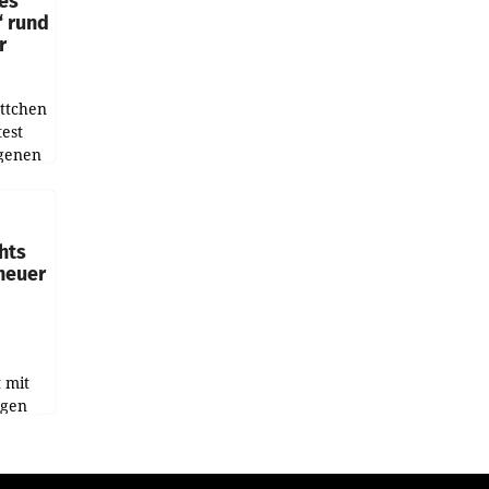
ues
“ rund
r
ottchen
est
igenen
rm
endung
ids
hts
 neuer
t mit
igen
ghafen
et sich