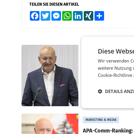
TEILEN SIE DIESEN ARTIKEL
Facebook
Twitter
Messenger
WhatsApp
LinkedIn
XING
Teilen
Diese Webse
PRIMENEWS
Wir verwenden Co
ORF III: Peter Schöbe
abberufen und beurl
weitere Nutzung 
Cookie-Richtlinie
WIEN ORF-III-Co-
Geschäftsführer Peter S
DETAILS ANZ
ist wegen Compliance-
Vorwürfen abberufen u
beurlaubt worden. Der 
bestätigte gegenüber de
entsprechende
MARKETING & MEDIA
Medienberichte.
APA-Comm-Ranking: