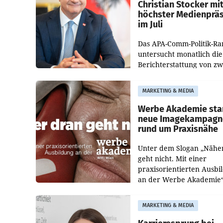
Christian Stocker mi
höchster Medienprä
im Juli
Das APA-Comm-Politik-Ra
untersucht monatlich die
Berichterstattung von zw
österreichischen
Tageszeitungen und analy
MARKETING & MEDIA
welche Politikerinnen un
Politiker Österreichs die
Werbe Akademie sta
neue Imagekampagn
rund um Praxisnähe
Unter dem Slogan „Nähe
geht nicht. Mit einer
praxisorientierten Ausbi
an der Werbe Akademie“
die Bildungseinrichtung 
WIFI Wien eine neue
MARKETING & MEDIA
Imagekampagne gestarte