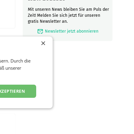
Mit unseren News bleiben Sie am Puls der
Zeit! Melden Sie sich jetzt für unseren
gratis Newsletter an.
mark_email_read
Newsletter jetzt abonnieren
×
sern. Durch die
en
äß unserer
und
KZEPTIEREN
ust
oschen
r
ndung
tation