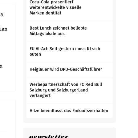
Coca-Cola präsentiert
weiterentwickelte visuelle
Markenidentität
pa
ien
Best Lunch zeichnet beliebte
Mittagslokale aus
EU AI-Act: Seit gestern muss KI sich
outen
on
Heiglauer wird DPD-Geschäftsführer
Werbepartnerschaft von FC Red Bull
Salzburg und SalzburgerLand
verlängert
Hitze beeinflusst das Einkaufsverhalten
newsletter