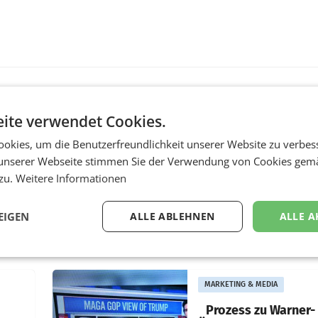
ite verwendet Cookies.
MARKETING & MEDIA
okies, um die Benutzerfreundlichkeit unserer Website zu verbes
r
ORF-Kulturmatinee
aubt
widmet sich 20 Jahr
unserer Webseite stimmen Sie der Verwendung von Cookies gem
Grafenegg Festival 
 zu.
Weitere Informationen
Peter Simonischek
chöber
EIGEN
ALLE ABLEHNEN
ALLE A
Am Sonntag, dem 9. Aug
2026, begleitet Lillian M
nd
das Publikum ab 9.05 Uh
ORF
durch die ORF-
r APA
„Kulturmatinee“. Die Se
MARKETING & MEDIA
startet mit der Dokumen
„20 Jahre Grafenegg
Prozess zu Warner-