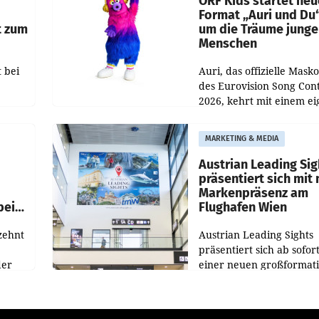
ORF Kids startet ne
Format „Auri und Du
t zum
um die Träume junge
Menschen
 bei
Auri, das offizielle Mask
des Eurovision Song Cont
2026, kehrt mit einem e
n
Format auf den Bildschi
auf.
zurück. In der neuen S
MARKETING & MEDIA
„Auri und Du“ bei ORF K
steht
Austrian Leading Sig
n
präsentiert sich mit
Markenpräsenz am
beim
Flughafen Wien
zehnt
Austrian Leading Sights
präsentiert sich ab sofor
der
einer neuen großformat
n
Werbeinszenierung im
sagen
Terminalbereich des Flu
n und
Wien. Die Präsenz befind