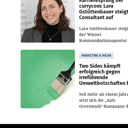
Karrieresprung bei
currycom: Lara
Gstöttenbauer steig
Consultant auf
Lara Gstöttenbauer steigt
der Wiener
Kommunikationsagentur
currycom communicatio
partners zum Consultant 
MARKETING & MEDIA
Die 27-jährige Beraterin
betreut Kundinnen und
Two Sides kämpft
Kunden in den Bereiche
erfolgreich gegen
irreführende
Umweltbotschaften 
Papiereinsatz
Seit mehr als einem Jahr
setzt sich die „Anti-
Greenwash“-Kampagne 
Initiative Two Sides gege
irreführende Umweltaus
bei Papierkommunikatio