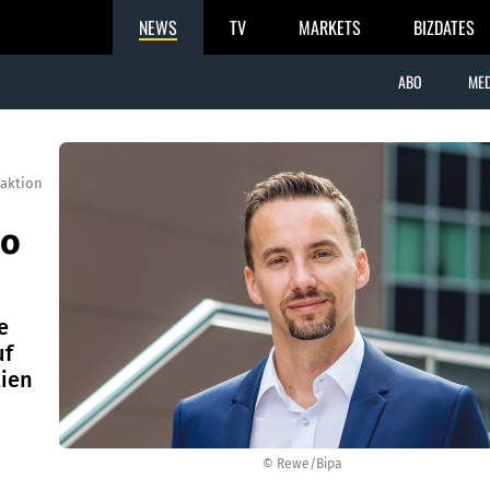
NEWS
TV
MARKETS
BIZDATES
ABO
MED
aktion
io
e
uf
ien
© Rewe/Bipa