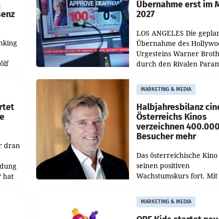
t
Übernahme erst im 
senz
2027
LOS ANGELES Die gepla
nking
Übernahme des Hollywo
Urgesteins Warner Broth
ölf
durch den Rivalen Para
wird noch lange in der
siert,
Schwebe bleiben. Eine
MARKETING & MEDIA
d
Richterin setzte den Proz
rtet
Halbjahresbilanz cin
e
Österreichs Kinos
verzeichnen 400.00
Besucher mehr
r dran
Das österreichische Kino 
seinen positiven
ldung
Wachstumskurs fort. Mit
 hat
rund 400.000 Besucheri
des
und Besucher höheren
MARKETING & MEDIA
Nettoreichweite im erst
t.
Halbjahr 2026 gegenüb