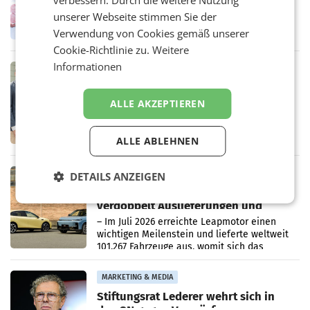
verbessern. Durch die weitere Nutzung
WIENER NEUDORF. – Im Rahmen einer
unserer Webseite stimmen Sie der
laufenden Modernisierungsoffensive
erneuert Penny zwei Filialen in Nieder- und
Verwendung von Cookies gemäß unserer
Oberösterreich. Die beiden Standorte liegen
Cookie-Richtlinie zu.
Weitere
in Haag sowie im rund
Informationen
RETAIL
Alles bereit für den Wechsel: Jürgen
Albrecht setzt ab 1.1.2027 auf Adeg
ALLE AKZEPTIEREN
WIENER NEUDORF. – Die geplante
Zusammenarbeit zwischen Adeg und dem
Vorarlberger Kaufmann Jürgen Albrecht ist
ALLE ABLEHNEN
kartellrechtlich freigegeben: Die
Bundeswettbewerbsbehörde und der
Bundeskartellanwalt
MOBILITY BUSINESS
DETAILS ANZEIGEN
Rekordergebnis im Juli: Leapmotor
verdoppelt Auslieferungen und
überschreitet die 100.000er-Marke
– Im Juli 2026 erreichte Leapmotor einen
wichtigen Meilenstein und lieferte weltweit
101.267 Fahrzeuge aus, womit sich das
Ergebnis gegenüber Juli 2025 mehr als
verdoppelte (+102
MARKETING & MEDIA
Stiftungsrat Lederer wehrt sich in