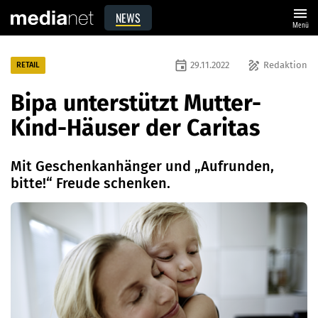
menu
NEWS
Menü
event
draw
29.11.2022
Redaktion
RETAIL
Bipa unterstützt Mutter-
Kind-Häuser der Caritas
Mit Geschenkanhänger und „Aufrunden,
bitte!“ Freude schenken.