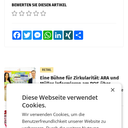
BEWERTEN SIE DIESEN ARTIKEL
Facebook
Twitter
Messenger
WhatsApp
LinkedIn
XING
Teilen
RETAIL
Eine Bühne für Zirkularität: ARA und
Müller informieren am POS über
×
Kreislauffähigkeit
Über den gesamten August hinweg rücken die
Altstoff Recycling Austria AG (ARA) und der
Diese Webseite verwendet
Handelskonzern Müller die Initiative
Cookies.
„Kreislauf-Helden“ in allen österreichischen
Müller-Filialen
RETAIL
Wir verwenden Cookies, um die
Penny modernisiert zwei Filialen in
Benutzerfreundlichkeit unserer Website zu
Ober- und Niederösterreich