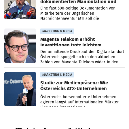
dokumentierten Manipulation und
Zensur
Eine fast 500-seitige Dokumentation von
Mitarbeitern der Ungarischen
Nachrichtenagentur MTI soll die
systematische Nachrichten-Manipulation und
Zensur bei der Agentur während der Zeit
MARKETING & MEDIA
Magenta Telekom erhöht
Investitionen trotz leichtem
Umsatzrückgang
Der anhaltende Druck auf den Digitalstandort
Österreich spiegelt sich in den aktuellen
Zahlen von Magenta Telekom wider. In den
ersten sechs Monaten des laufenden Jahres
verzeichnete
MARKETING & MEDIA
Studie zur Medienpräsenz: Wie
Österreichs ATX-Unternehmen
international wahrgenommen
Österreichs börsennotierte Unternehmen
werden
agieren längst auf internationalen Märkten.
Eine neue internationale
Medienresonanzanalyse untersucht die
weltweite Berichterstattung über