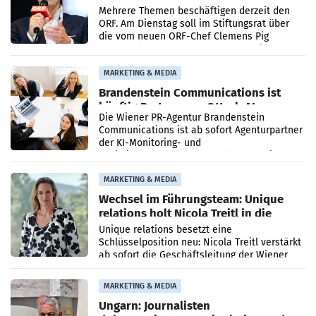
den SN gegen Vorwürfe
Mehrere Themen beschäftigen derzeit den
ORF. Am Dienstag soll im Stiftungsrat über
die vom neuen ORF-Chef Clemens Pig
vorgeschlagenen Besetzungen für die
Direktionen abgestimmt werden.
MARKETING & MEDIA
Brandenstein Communications ist
künftig Partner von OtterlyAI
Die Wiener PR-Agentur Brandenstein
Communications ist ab sofort Agenturpartner
der KI-Monitoring- und
Optimierungsplattform OtterlyAI. Damit baut
die Agentur ihr Leistungsportfolio
MARKETING & MEDIA
Wechsel im Führungsteam: Unique
relations holt Nicola Treitl in die
Geschäftsleitung
Unique relations besetzt eine
Schlüsselposition neu: Nicola Treitl verstärkt
ab sofort die Geschäftsleitung der Wiener
PR-Agentur an der Seite von Josef Kalina und
Anna Kalina-Mahr.
MARKETING & MEDIA
Ungarn: Journalisten