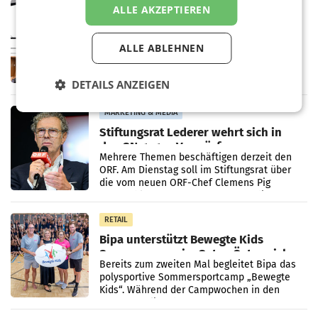
MARKETING & MEDIA
ALLE AKZEPTIEREN
Pilnacek-U-Ausschuss - Presserat
fordert sensible Berichterstattung
ALLE ABLEHNEN
WIEN Der Presserat fordert Medienvertreter
dazu auf, im U-Ausschuss zu den
Ermittlungen rund um das Ableben des Ex-
DETAILS ANZEIGEN
Sektionschefs im Justizministerium, Christian
Pilnacek, auf sensible
MARKETING & MEDIA
Stiftungsrat Lederer wehrt sich in
den SN gegen Vorwürfe
Mehrere Themen beschäftigen derzeit den
ORF. Am Dienstag soll im Stiftungsrat über
die vom neuen ORF-Chef Clemens Pig
vorgeschlagenen Besetzungen für die
Direktionen abgestimmt werden.
RETAIL
Bipa unterstützt Bewegte Kids
Sommercamps im Osten Österreichs
Bereits zum zweiten Mal begleitet Bipa das
polysportive Sommersportcamp „Bewegte
Kids“. Während der Campwochen in den
Monaten Juli und August versorgt das
Unternehmen Kinder sowie