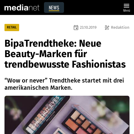
menu
NEWS
Menü
event
draw
23.10.2019
Redaktion
RETAIL
BipaTrendtheke: Neue
Beauty-Marken für
trendbewusste Fashionistas
“Wow or never” Trendtheke startet mit drei
amerikanischen Marken.