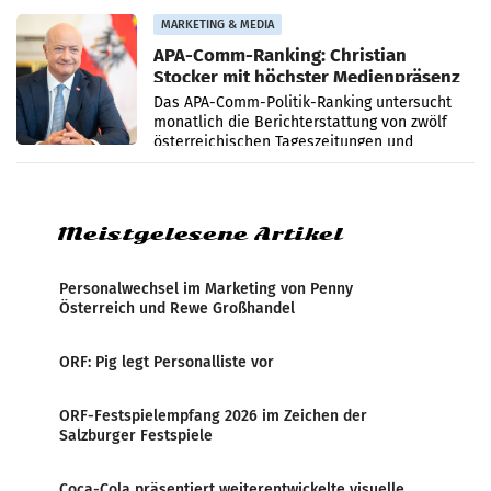
Grafenegg
MARKETING & MEDIA
APA-Comm-Ranking: Christian
Stocker mit höchster Medienpräsenz
im Juli
Das APA-Comm-Politik-Ranking untersucht
monatlich die Berichterstattung von zwölf
österreichischen Tageszeitungen und
analysiert, welche Politikerinnen und
Politiker Österreichs die
Meistgelesene Artikel
Personalwechsel im Marketing von Penny
Österreich und Rewe Großhandel
ORF: Pig legt Personalliste vor
ORF-Festspielempfang 2026 im Zeichen der
Salzburger Festspiele
Coca-Cola präsentiert weiterentwickelte visuelle