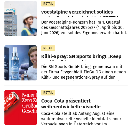
RETAIL
voestalpine verzeichnet solides
erstes Quartal und steigert EBITDA
Der voestalpine-Konzern hat im 1. Quartal
des Geschäftsjahres 2026/27 (1. April bis 30.
Juni 2026) ein solides Ergebnis erwirtschaftet.
Der Umsatz stieg im Vergleich zur
Vorjahresperiode
RETAIL
Kühl-Spray: SN Sports bringt „Keep
Cool“ auf den Markt
Die SN Sports GmbH bringt gemeinsam mit
der Firma Feygenblatt FloGu OG einen neuen
Kühl- und Regenerations-Spray auf den
Markt. Das Produkt namens „Keep Cool“ ist zu
100 Prozent
RETAIL
Coca-Cola präsentiert
weiterentwickelte visuelle
Markenidentität
Coca-Cola stellt ab Anfang August eine
weiterentwickelte visuelle Identität seiner
Verpackungen in Österreich vor. Im
Mittelpunkt des Redesigns stehen zentrale