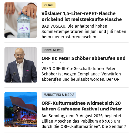
Gestaltungselemente
RETAIL
Vöslauer 1,5-Liter-rePET-Flasche
prickelnd ist meistgekaufte Flasche
Österreichs
BAD VÖSLAU. Die anhaltend hohen
Sommertemperaturen im Juni und Juli haben
beim niederösterreichischen
Getränkehersteller Vöslauer zu deutlichen
Absatzzuwächsen geführt. Während
PRIMENEWS
ORF III: Peter Schöber abberufen und
beurlaubt
WIEN ORF-III-Co-Geschäftsführer Peter
Schöber ist wegen Compliance-Vorwürfen
abberufen und beurlaubt worden. Der ORF
bestätigte gegenüber der APA entsprechende
Medienberichte.
MARKETING & MEDIA
ORF-Kulturmatinee widmet sich 20
Jahren Grafenegg Festival und Peter
Simonischek
Am Sonntag, dem 9. August 2026, begleitet
Lillian Moschen das Publikum ab 9.05 Uhr
durch die ORF-„Kulturmatinee“. Die Sendung
startet mit der Dokumentation „20 Jahre