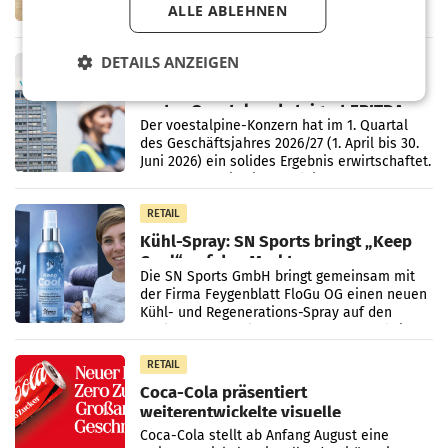
ALLE ABLEHNEN
Kids“. Während der Campwochen in den
Monaten Juli und August versorgt das
Unternehmen Kinder sowie
DETAILS ANZEIGEN
RETAIL
voestalpine verzeichnet solides
erstes Quartal und steigert EBITDA
Der voestalpine-Konzern hat im 1. Quartal
des Geschäftsjahres 2026/27 (1. April bis 30.
Juni 2026) ein solides Ergebnis erwirtschaftet.
Der Umsatz stieg im Vergleich zur
Vorjahresperiode
RETAIL
Kühl-Spray: SN Sports bringt „Keep
Cool“ auf den Markt
Die SN Sports GmbH bringt gemeinsam mit
der Firma Feygenblatt FloGu OG einen neuen
Kühl- und Regenerations-Spray auf den
Markt. Das Produkt namens „Keep Cool“ ist zu
100 Prozent
RETAIL
Coca-Cola präsentiert
weiterentwickelte visuelle
Markenidentität
Coca-Cola stellt ab Anfang August eine