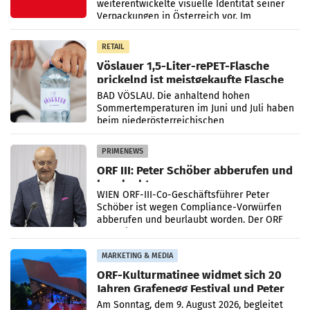
weiterentwickelte visuelle Identität seiner
Verpackungen in Österreich vor. Im
Mittelpunkt des Redesigns stehen zentrale
Gestaltungselemente
RETAIL
Vöslauer 1,5-Liter-rePET-Flasche
prickelnd ist meistgekaufte Flasche
Österreichs
BAD VÖSLAU. Die anhaltend hohen
Sommertemperaturen im Juni und Juli haben
beim niederösterreichischen
Getränkehersteller Vöslauer zu deutlichen
Absatzzuwächsen geführt. Während
PRIMENEWS
ORF III: Peter Schöber abberufen und
beurlaubt
WIEN ORF-III-Co-Geschäftsführer Peter
Schöber ist wegen Compliance-Vorwürfen
abberufen und beurlaubt worden. Der ORF
bestätigte gegenüber der APA entsprechende
Medienberichte.
MARKETING & MEDIA
ORF-Kulturmatinee widmet sich 20
Jahren Grafenegg Festival und Peter
Simonischek
Am Sonntag, dem 9. August 2026, begleitet