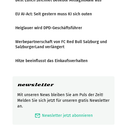
Best Lunch zeichnet beliebte Mittagslokale aus
EU AI-Act: Seit gestern muss KI sich outen
Heiglauer wird DPD-Geschäftsführer
Werbepartnerschaft von FC Red Bull Salzburg und
SalzburgerLand verlängert
Hitze beeinflusst das Einkaufsverhalten
newsletter
Mit unseren News bleiben Sie am Puls der Zeit!
Melden Sie sich jetzt für unseren gratis Newsletter
an.
mark_email_read
Newsletter jetzt abonnieren