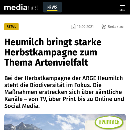
menu
NEWS
Menü
event
draw
16.09.2021
Redaktion
RETAIL
Heumilch bringt starke
Herbstkampagne zum
Thema Artenvielfalt
Bei der Herbstkampagne der ARGE Heumilch
steht die Biodiversität im Fokus. Die
Maßnahmen erstrecken sich über sämtliche
Kanäle – von TV, über Print bis zu Online und
Social Media.