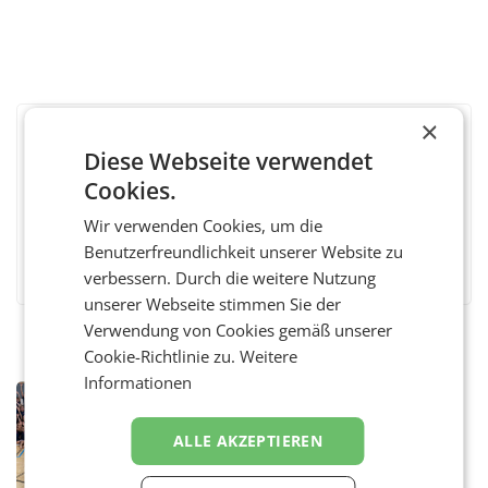
×
BEWERTEN SIE DIESEN ARTIKEL
Diese Webseite verwendet
Cookies.
Wir verwenden Cookies, um die
Benutzerfreundlichkeit unserer Website zu
Facebook
Twitter
Messenger
WhatsApp
LinkedIn
XING
Teilen
verbessern. Durch die weitere Nutzung
unserer Webseite stimmen Sie der
Verwendung von Cookies gemäß unserer
Cookie-Richtlinie zu.
Weitere
Informationen
RETAIL
Bipa unterstützt Bewegte Kids
ALLE AKZEPTIEREN
Sommercamps im Osten Österreichs
Bereits zum zweiten Mal begleitet Bipa das
polysportive Sommersportcamp „Bewegte