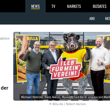
NEWS
TV
MARKETS
BIZDATES
ABO
MED
aktion
 der
Michael Paterno, Hans Niessl, Maskottchen Ferdl und Harald Mie
© Billa AG / Robert Harson.