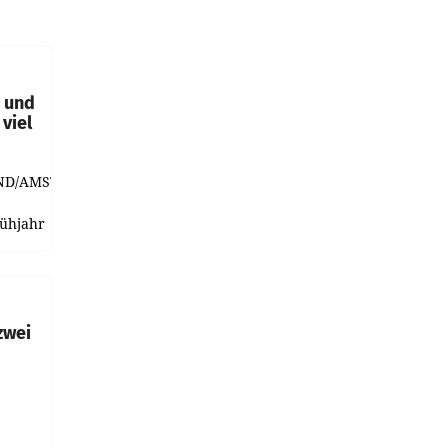
t und
viel
ND/AMSTERDAM.
rühjahr
h
zwei