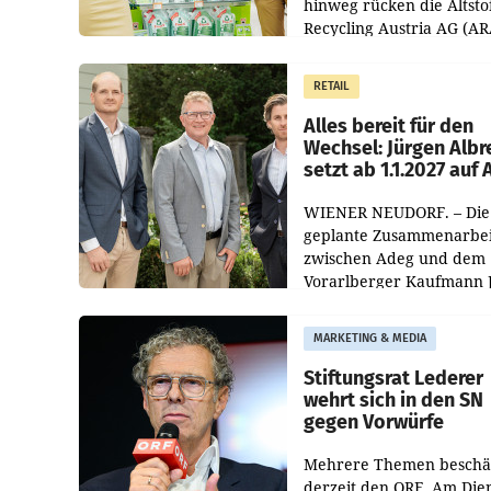
hinweg rücken die Altsto
Recycling Austria AG (AR
und der Handelskonzern
Müller die Initiative „Krei
RETAIL
Helden“ in allen
österreichischen Müller-F
Alles bereit für den
Wechsel: Jürgen Albr
setzt ab 1.1.2027 auf
WIENER NEUDORF. – Die
geplante Zusammenarbei
zwischen Adeg und dem
Vorarlberger Kaufmann 
Albrecht ist kartellrechtl
freigegeben: Die
MARKETING & MEDIA
Bundeswettbewerbsbeh
und der Bundeskartellan
Stiftungsrat Lederer
wehrt sich in den SN
gegen Vorwürfe
Mehrere Themen beschä
derzeit den ORF. Am Die