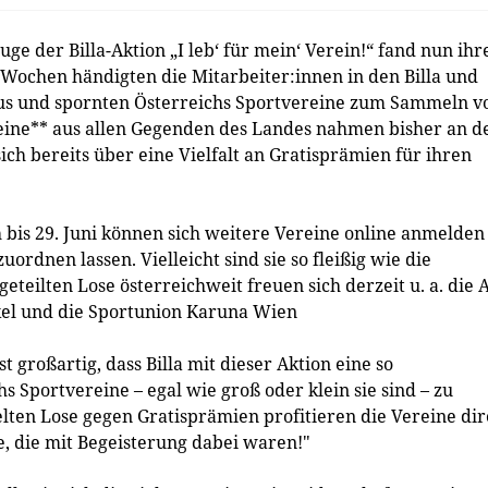
der Billa-Aktion „I leb‘ für mein‘ Verein!“ fand nun ihr
 Wochen händigten die Mitarbeiter:innen in den Billa und
 aus und spornten Österreichs Sportvereine zum Sammeln v
reine** aus allen Gegenden des Landes nahmen bisher an d
ich bereits über eine Vielfalt an Gratisprämien für ihren
 bis 29. Juni können sich weitere Vereine online anmelden
uordnen lassen. Vielleicht sind sie so fleißig wie die
eteilten Lose österreichweit freuen sich derzeit u. a. die 
nkel und die Sportunion Karuna Wien
t großartig, dass Billa mit dieser Aktion eine so
s Sportvereine – egal wie groß oder klein sie sind – zu
ten Lose gegen Gratisprämien profitieren die Vereine dir
e, die mit Begeisterung dabei waren!"