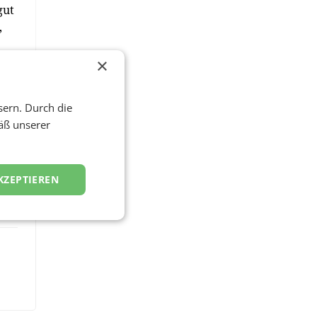
gut
,
e
×
sern. Durch die
äß unserer
KZEPTIEREN