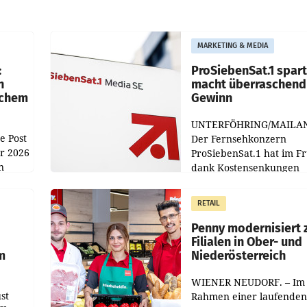
MARKETING & MEDIA
:
ProSiebenSat.1 spar
n
macht überraschend 
achem
Gewinn
UNTERFÖHRING/MAILA
e Post
Der Fernsehkonzern
hr 2026
ProSiebenSat.1 hat im F
n
dank Kostensenkungen
operativ wieder Gewinn
m Plus
gemacht und die
RETAIL
er
Markterwartung deutlic
übertroffen.
Penny modernisiert 
Filialen in Ober- und
m
Niederösterreich
WIENER NEUDORF. – Im
st
Rahmen einer laufenden