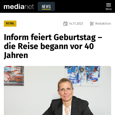
menu
NEWS
Menü
event
draw
14.11.2023
Redaktion
RETAIL
Inform feiert Geburtstag –
die Reise begann vor 40
Jahren