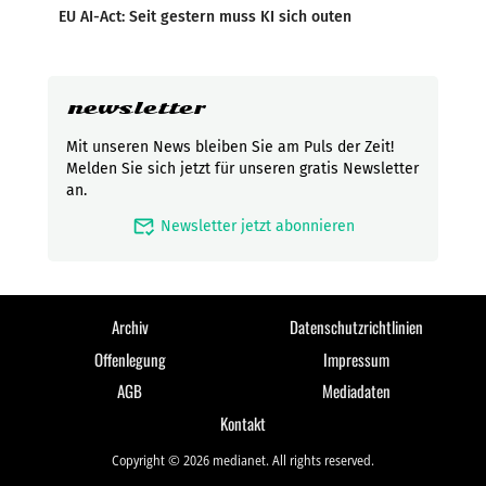
EU AI-Act: Seit gestern muss KI sich outen
newsletter
Mit unseren News bleiben Sie am Puls der Zeit!
Melden Sie sich jetzt für unseren gratis Newsletter
an.
mark_email_read
Newsletter jetzt abonnieren
Archiv
Datenschutzrichtlinien
Offenlegung
Impressum
AGB
Mediadaten
Kontakt
Copyright © 2026 medianet. All rights reserved.