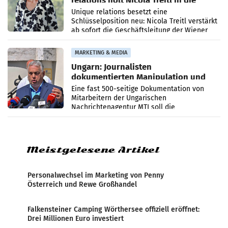
relations holt Nicola Treitl in die
Geschäftsleitung
Unique relations besetzt eine
Schlüsselposition neu: Nicola Treitl verstärkt
ab sofort die Geschäftsleitung der Wiener
PR-Agentur an der Seite von Josef Kalina und
Anna Kalina-Mahr.
MARKETING & MEDIA
Ungarn: Journalisten
dokumentierten Manipulation und
Zensur
Eine fast 500-seitige Dokumentation von
Mitarbeitern der Ungarischen
Nachrichtenagentur MTI soll die
systematische Nachrichten-Manipulation und
Zensur bei der Agentur während der Zeit
Meistgelesene Artikel
Personalwechsel im Marketing von Penny
Österreich und Rewe Großhandel
Falkensteiner Camping Wörthersee offiziell eröffnet:
Drei Millionen Euro investiert