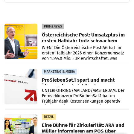
PRIMENEWS
Österreichische Post: Umsatzplus im
ersten Halbjahr trotz schwachem
Briefgeschäft
WIEN Die Österreichische Post AG hat im
ersten Halbjahr 2026 einen Konzernumsatz
von 1.544,0 Mio. EUR erwirtschaftet, was
einem Plus von 3,8 Prozent gegenüber dem
Vergleichszeitraum
MARKETING & MEDIA
ProSiebenSat.1 spart und macht
überraschend viel Gewinn
UNTERFÖHRING/MAILAND/AMSTERDAM. Der
Fernsehkonzern ProSiebenSat.1 hat im
Frühjahr dank Kostensenkungen operativ
wieder Gewinn gemacht und die
Markterwartung deutlich übertroffen.
RETAIL
Eine Bühne für Zirkularität: ARA und
Müller informieren am POS über