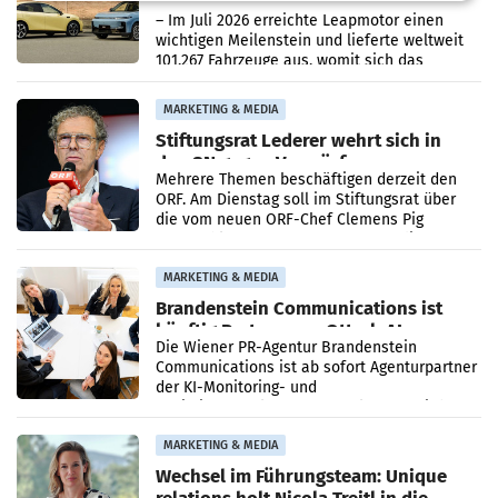
überschreitet die 100.000er-Marke
– Im Juli 2026 erreichte Leapmotor einen
wichtigen Meilenstein und lieferte weltweit
101.267 Fahrzeuge aus, womit sich das
Ergebnis gegenüber Juli 2025 mehr als
verdoppelte (+102
MARKETING & MEDIA
Stiftungsrat Lederer wehrt sich in
den SN gegen Vorwürfe
Mehrere Themen beschäftigen derzeit den
ORF. Am Dienstag soll im Stiftungsrat über
die vom neuen ORF-Chef Clemens Pig
vorgeschlagenen Besetzungen für die
Direktionen abgestimmt werden.
MARKETING & MEDIA
Brandenstein Communications ist
künftig Partner von OtterlyAI
Die Wiener PR-Agentur Brandenstein
Communications ist ab sofort Agenturpartner
der KI-Monitoring- und
Optimierungsplattform OtterlyAI. Damit baut
die Agentur ihr Leistungsportfolio
MARKETING & MEDIA
Wechsel im Führungsteam: Unique