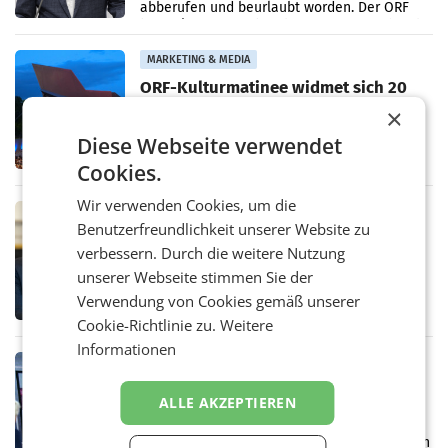
abberufen und beurlaubt worden. Der ORF
bestätigte gegenüber der APA entsprechende
Medienberichte.
MARKETING & MEDIA
ORF-Kulturmatinee widmet sich 20
Jahren Grafenegg Festival und Peter
×
Simonischek
Am Sonntag, dem 9. August 2026, begleitet
Diese Webseite verwendet
Lillian Moschen das Publikum ab 9.05 Uhr
durch die ORF-„Kulturmatinee“. Die Sendung
Cookies.
startet mit der Dokumentation „20 Jahre
Grafenegg
Wir verwenden Cookies, um die
MARKETING & MEDIA
Benutzerfreundlichkeit unserer Website zu
APA-Comm-Ranking: Christian
verbessern. Durch die weitere Nutzung
Stocker mit höchster Medienpräsenz
unserer Webseite stimmen Sie der
im Juli
Das APA-Comm-Politik-Ranking untersucht
monatlich die Berichterstattung von zwölf
Verwendung von Cookies gemäß unserer
österreichischen Tageszeitungen und
Cookie-Richtlinie zu.
Weitere
analysiert, welche Politikerinnen und
Informationen
Politiker Österreichs die
MARKETING & MEDIA
Prozess zu Warner-Übernahme erst
ALLE AKZEPTIEREN
im März 2027
LOS ANGELES Die geplante Übernahme des
Hollywood-Urgesteins Warner Brothers durch