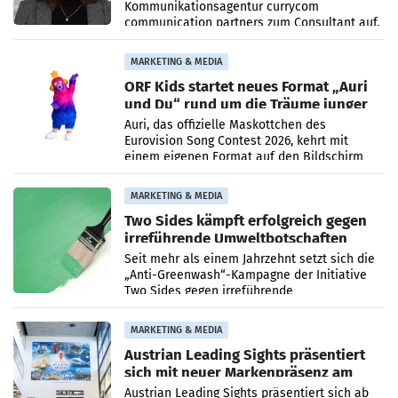
Kommunikationsagentur currycom
communication partners zum Consultant auf.
Die 27-jährige Beraterin betreut Kundinnen
und Kunden in den Bereichen
MARKETING & MEDIA
ORF Kids startet neues Format „Auri
und Du“ rund um die Träume junger
Menschen
Auri, das offizielle Maskottchen des
Eurovision Song Contest 2026, kehrt mit
einem eigenen Format auf den Bildschirm
zurück. In der neuen Sendung „Auri und Du“
bei ORF Kids steht
MARKETING & MEDIA
Two Sides kämpft erfolgreich gegen
irreführende Umweltbotschaften
beim Papiereinsatz
Seit mehr als einem Jahrzehnt setzt sich die
„Anti-Greenwash“-Kampagne der Initiative
Two Sides gegen irreführende
Umweltaussagen bei Papierkommunikation
und papierbasierten Verpackungen
MARKETING & MEDIA
Austrian Leading Sights präsentiert
sich mit neuer Markenpräsenz am
Flughafen Wien
Austrian Leading Sights präsentiert sich ab