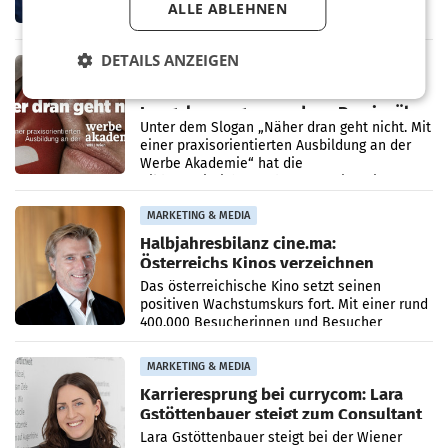
ALLE ABLEHNEN
den Rivalen Paramount wird noch lange in
der Schwebe bleiben. Eine Richterin setzte
den Prozess zu
DETAILS ANZEIGEN
MARKETING & MEDIA
Werbe Akademie startet neue
Imagekampagne rund um Praxisnähe
Unter dem Slogan „Näher dran geht nicht. Mit
einer praxisorientierten Ausbildung an der
Werbe Akademie“ hat die
Bildungseinrichtung des WIFI Wien eine neue
Imagekampagne gestartet.
MARKETING & MEDIA
Halbjahresbilanz cine.ma:
Österreichs Kinos verzeichnen
400.000 Besucher mehr
Das österreichische Kino setzt seinen
positiven Wachstumskurs fort. Mit einer rund
400.000 Besucherinnen und Besucher
höheren Nettoreichweite im ersten Halbjahr
2026 gegenüber dem
MARKETING & MEDIA
Karrieresprung bei currycom: Lara
Gstöttenbauer steigt zum Consultant
auf
Lara Gstöttenbauer steigt bei der Wiener