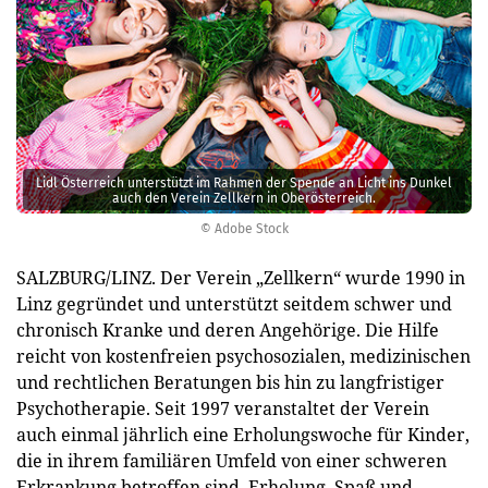
Lidl Österreich unterstützt im Rahmen der Spende an Licht ins Dunkel
auch den Verein Zellkern in Oberösterreich.
© Adobe Stock
SALZBURG/LINZ. Der Verein „Zellkern“ wurde 1990 in
Linz gegründet und unterstützt seitdem schwer und
chronisch Kranke und deren Angehörige. Die Hilfe
reicht von kostenfreien psychosozialen, medizinischen
und rechtlichen Beratungen bis hin zu langfristiger
Psychotherapie. Seit 1997 veranstaltet der Verein
auch einmal jährlich eine Erholungswoche für Kinder,
die in ihrem familiären Umfeld von einer schweren
Erkrankung betroffen sind. Erholung, Spaß und