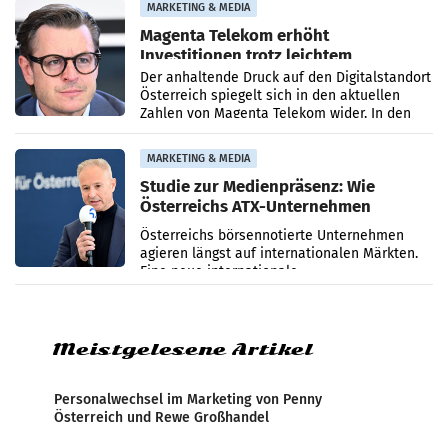
MARKETING & MEDIA
Magenta Telekom erhöht
Investitionen trotz leichtem
Umsatzrückgang
Der anhaltende Druck auf den Digitalstandort
Österreich spiegelt sich in den aktuellen
Zahlen von Magenta Telekom wider. In den
ersten sechs Monaten des laufenden Jahres
verzeichnete
MARKETING & MEDIA
Studie zur Medienpräsenz: Wie
Österreichs ATX-Unternehmen
international wahrgenommen
Österreichs börsennotierte Unternehmen
werden
agieren längst auf internationalen Märkten.
Eine neue internationale
Medienresonanzanalyse untersucht die
weltweite Berichterstattung über
Meistgelesene Artikel
Personalwechsel im Marketing von Penny
Österreich und Rewe Großhandel