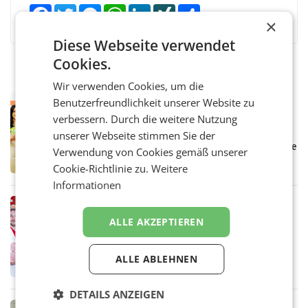
Facebook
Twitter
Messenger
WhatsApp
LinkedIn
XING
Teilen
×
Diese Webseite verwendet
Cookies.
Wir verwenden Cookies, um die
RETAIL
Benutzerfreundlichkeit unserer Website zu
Eine Bühne für Zirkularität: ARA und
verbessern. Durch die weitere Nutzung
Müller informieren am POS über
unserer Webseite stimmen Sie der
Kreislauffähigkeit
Über den gesamten August hinweg rücken die
Verwendung von Cookies gemäß unserer
Altstoff Recycling Austria AG (ARA) und der
Cookie-Richtlinie zu.
Weitere
Handelskonzern Müller die Initiative
Informationen
„Kreislauf-Helden“ in allen österreichischen
Müller-Filialen
RETAIL
Penny modernisiert zwei Filialen in
ALLE AKZEPTIEREN
Ober- und Niederösterreich
WIENER NEUDORF. – Im Rahmen einer
laufenden Modernisierungsoffensive
ALLE ABLEHNEN
erneuert Penny zwei Filialen in Nieder- und
Oberösterreich. Die beiden Standorte liegen
DETAILS ANZEIGEN
in Haag sowie im rund
RETAIL