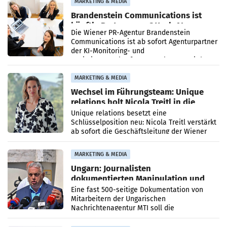
MARKETING & MEDIA
Brandenstein Communications ist
künftig Partner von OtterlyAI
Die Wiener PR-Agentur Brandenstein
Communications ist ab sofort Agenturpartner
der KI-Monitoring- und
Optimierungsplattform OtterlyAI. Damit baut
die Agentur ihr Leistungsportfolio
MARKETING & MEDIA
Wechsel im Führungsteam: Unique
relations holt Nicola Treitl in die
Geschäftsleitung
Unique relations besetzt eine
Schlüsselposition neu: Nicola Treitl verstärkt
ab sofort die Geschäftsleitung der Wiener
PR-Agentur an der Seite von Josef Kalina und
Anna Kalina-Mahr.
MARKETING & MEDIA
Ungarn: Journalisten
dokumentierten Manipulation und
Zensur
Eine fast 500-seitige Dokumentation von
Mitarbeitern der Ungarischen
Nachrichtenagentur MTI soll die
systematische Nachrichten-Manipulation und
Zensur bei der Agentur während der Zeit