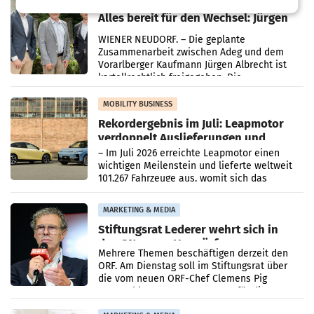
Alles bereit für den Wechsel: Jürgen
Albrecht setzt ab 1.1.2027 auf Adeg
WIENER NEUDORF. – Die geplante
Zusammenarbeit zwischen Adeg und dem
Vorarlberger Kaufmann Jürgen Albrecht ist
kartellrechtlich freigegeben: Die
Bundeswettbewerbsbehörde und der
Bundeskartellanwalt
MOBILITY BUSINESS
Rekordergebnis im Juli: Leapmotor
verdoppelt Auslieferungen und
überschreitet die 100.000er-Marke
– Im Juli 2026 erreichte Leapmotor einen
wichtigen Meilenstein und lieferte weltweit
101.267 Fahrzeuge aus, womit sich das
Ergebnis gegenüber Juli 2025 mehr als
verdoppelte (+102
MARKETING & MEDIA
Stiftungsrat Lederer wehrt sich in
den SN gegen Vorwürfe
Mehrere Themen beschäftigen derzeit den
ORF. Am Dienstag soll im Stiftungsrat über
die vom neuen ORF-Chef Clemens Pig
vorgeschlagenen Besetzungen für die
Direktionen abgestimmt werden.