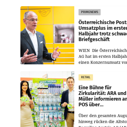
PRIMENEWS
Österreichische Post
Umsatzplus im erste
Halbjahr trotz schw
Briefgeschäft
WIEN Die Österreichisch
AG hat im ersten Halbja
einen Konzernumsatz vo
1.544,0 Mio. EUR
erwirtschaftet, was eine
RETAIL
von 3,8 Prozent gegenüb
dem Vergleichszeitraum
Eine Bühne für
Zirkularität: ARA und
Müller informieren a
POS über
Kreislauffähigkeit
Über den gesamten Augu
hinweg rücken die Altsto