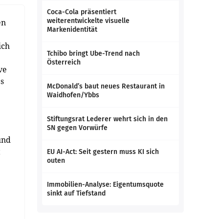
Coca-Cola präsentiert
weiterentwickelte visuelle
en
Markenidentität
ich
Tchibo bringt Ube-Trend nach
Österreich
ve
s
McDonald’s baut neues Restaurant in
Waidhofen/Ybbs
Stiftungsrat Lederer wehrt sich in den
SN gegen Vorwürfe
und
t
EU AI-Act: Seit gestern muss KI sich
outen
Immobilien-Analyse: Eigentumsquote
sinkt auf Tiefstand