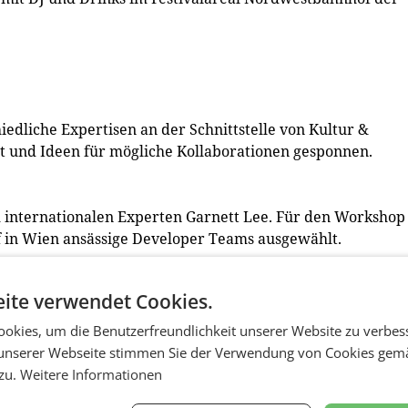
dliche Expertisen an der Schnittstelle von Kultur &
lt und Ideen für mögliche Kollaborationen gesponnen.
m internationalen Experten Garnett Lee. Für den Workshop
n Wien ansässige Developer Teams ausgewählt.
ite verwendet Cookies.
 Klimentina Milenova. Talk von Paul Feigelfeld über
okies, um die Benutzerfreundlichkeit unserer Website zu verbes
en Screening „sticky nets and fictional pockets“ mit Djamil
unserer Webseite stimmen Sie der Verwendung von Cookies gem
 zu.
Weitere Informationen