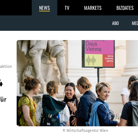
NEWS
TV
MARKETS
BIZDATES
ABO
MED
aktion
4
für
© Wirtschaftsagentur Wien