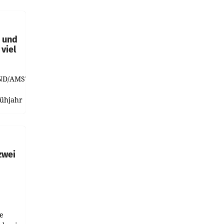
t und
viel
ND/AMSTERDAM.
rühjahr
h
zwei
e