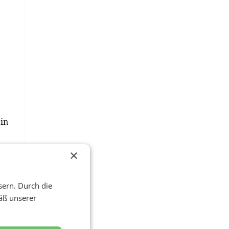
 in
×
sern. Durch die
a
äß unserer