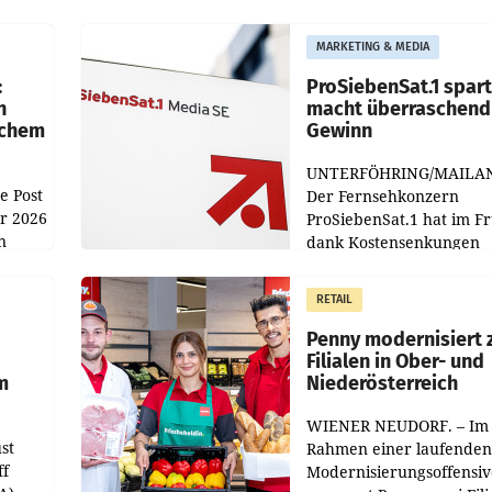
MARKETING & MEDIA
:
ProSiebenSat.1 spar
n
macht überraschend 
achem
Gewinn
UNTERFÖHRING/MAILA
e Post
Der Fernsehkonzern
hr 2026
ProSiebenSat.1 hat im F
n
dank Kostensenkungen
operativ wieder Gewinn
m Plus
gemacht und die
RETAIL
er
Markterwartung deutlic
übertroffen.
Penny modernisiert 
Filialen in Ober- und
m
Niederösterreich
WIENER NEUDORF. – Im
st
Rahmen einer laufenden
ff
Modernisierungsoffensiv