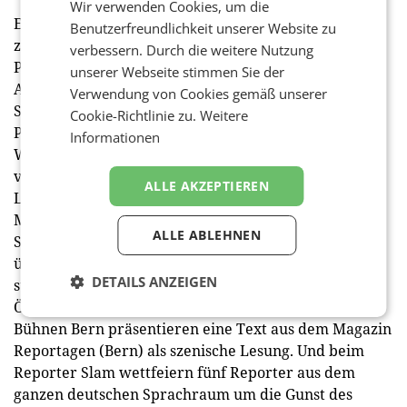
Wir verwenden Cookies, um die
Eine Premiere ist auf 1900 Metern, auf der Seegrube,
Benutzerfreundlichkeit unserer Website zu
zu erleben: Servus.Grüezi.Hallo, den transalpinen
verbessern. Durch die weitere Nutzung
Podcast der Zeit, gibt es Live im Hochgebirge Open
unserer Webseite stimmen Sie der
Air. Live wird auch der Podcast Inside Austria von
Verwendung von Cookies gemäß unserer
Spiegel und Standard aufgeführt und der Standard-
Cookie-Richtlinie zu.
Weitere
Podcast Thema des Tages („Die Angst vor dem dritten
Informationen
Weltkrieg“). Ö1-Moderatorin Renata Schmidtkunz
verlegt ihre Radiosendung „Im Gespräch“ diesmal ins
ALLE AKZEPTIEREN
Landesstudio Tirol. Beim Zeitungsfrühstück im Café
Munding diskutieren stellv. ChefredakteurInnen des
ALLE ABLEHNEN
Standard so wie am Tag danach die TT-Chefredaktion
über die aktuelle Ausgabe. Eine weitere Premiere
DETAILS ANZEIGEN
steht im Treibhaus am Programm: Erstmals in
Österreich gibt es Reportagen Live on Stage. Die
Bühnen Bern präsentieren eine Text aus dem Magazin
Reportagen (Bern) als szenische Lesung. Und beim
Reporter Slam wettfeiern fünf Reporter aus dem
ganzen deutschen Sprachraum um die Gunst des