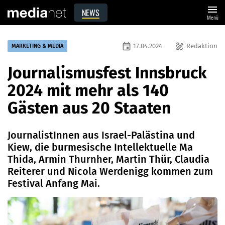
menu
NEWS
Menü
event
draw
17.04.2024
Redaktion
MARKETING & MEDIA
Journalismusfest Innsbruck
2024 mit mehr als 140
Gästen aus 20 Staaten
JournalistInnen aus Israel-Palästina und
Kiew, die burmesische Intellektuelle Ma
Thida, Armin Thurnher, Martin Thür, Claudia
Reiterer und Nicola Werdenigg kommen zum
Festival Anfang Mai.