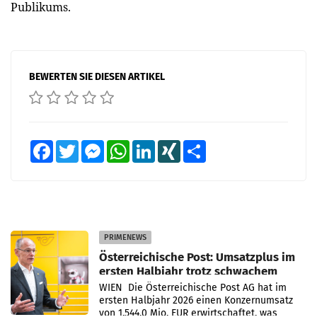
Publikums.
BEWERTEN SIE DIESEN ARTIKEL
Facebook
Twitter
Messenger
WhatsApp
LinkedIn
XING
Teilen
PRIMENEWS
Österreichische Post: Umsatzplus im
ersten Halbjahr trotz schwachem
Briefgeschäft
WIEN Die Österreichische Post AG hat im
ersten Halbjahr 2026 einen Konzernumsatz
von 1.544,0 Mio. EUR erwirtschaftet, was