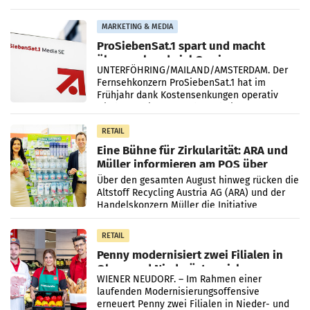
einem Plus von 3,8 Prozent gegenüber dem
Vergleichszeitraum
MARKETING & MEDIA
ProSiebenSat.1 spart und macht
überraschend viel Gewinn
UNTERFÖHRING/MAILAND/AMSTERDAM. Der
Fernsehkonzern ProSiebenSat.1 hat im
Frühjahr dank Kostensenkungen operativ
wieder Gewinn gemacht und die
Markterwartung deutlich übertroffen.
RETAIL
Eine Bühne für Zirkularität: ARA und
Müller informieren am POS über
Kreislauffähigkeit
Über den gesamten August hinweg rücken die
Altstoff Recycling Austria AG (ARA) und der
Handelskonzern Müller die Initiative
„Kreislauf-Helden“ in allen österreichischen
Müller-Filialen
RETAIL
Penny modernisiert zwei Filialen in
Ober- und Niederösterreich
WIENER NEUDORF. – Im Rahmen einer
laufenden Modernisierungsoffensive
erneuert Penny zwei Filialen in Nieder- und