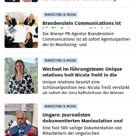
vorgeschlagenen Besetzungen für die
Direktionen abgestimmt werden.
MARKETING & MEDIA
Brandenstein Communications ist
künftig Partner von OtterlyAI
Die Wiener PR-Agentur Brandenstein
Communications ist ab sofort Agenturpartner
der KI-Monitoring- und
Optimierungsplattform OtterlyAI. Damit baut
die Agentur ihr Leistungsportfolio
MARKETING & MEDIA
Wechsel im Führungsteam: Unique
relations holt Nicola Treitl in die
Geschäftsleitung
Unique relations besetzt eine
Schlüsselposition neu: Nicola Treitl verstärkt
ab sofort die Geschäftsleitung der Wiener
PR-Agentur an der Seite von Josef Kalina und
Anna Kalina-Mahr.
MARKETING & MEDIA
Ungarn: Journalisten
dokumentierten Manipulation und
Zensur
Eine fast 500-seitige Dokumentation von
Mitarbeitern der Ungarischen