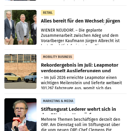
Oberösterreich. Die beiden Standorte liegen
in Haag sowie im rund
RETAIL
Alles bereit für den Wechsel: Jürgen
Albrecht setzt ab 1.1.2027 auf Adeg
WIENER NEUDORF. – Die geplante
Zusammenarbeit zwischen Adeg und dem
Vorarlberger Kaufmann Jürgen Albrecht ist
kartellrechtlich freigegeben: Die
Bundeswettbewerbsbehörde und der
Bundeskartellanwalt
MOBILITY BUSINESS
Rekordergebnis im Juli: Leapmotor
verdoppelt Auslieferungen und
überschreitet die 100.000er-Marke
– Im Juli 2026 erreichte Leapmotor einen
wichtigen Meilenstein und lieferte weltweit
101.267 Fahrzeuge aus, womit sich das
Ergebnis gegenüber Juli 2025 mehr als
verdoppelte (+102
MARKETING & MEDIA
Stiftungsrat Lederer wehrt sich in
den SN gegen Vorwürfe
Mehrere Themen beschäftigen derzeit den
ORF. Am Dienstag soll im Stiftungsrat über
die vom neuen ORF-Chef Clemens Pig