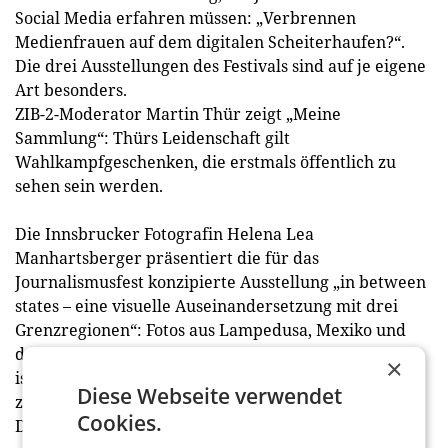
Social Media erfahren müssen: „Verbrennen
Medienfrauen auf dem digitalen Scheiterhaufen?“.
Die drei Ausstellungen des Festivals sind auf je eigene
Art besonders.
ZIB-2-Moderator Martin Thür zeigt „Meine
Sammlung“: Thürs Leidenschaft gilt
Wahlkampfgeschenken, die erstmals öffentlich zu
sehen sein werden.
Die Innsbrucker Fotografin Helena Lea
Manhartsberger präsentiert die für das
Journalismusfest konzipierte Ausstellung „in between
states – eine visuelle Auseinandersetzung mit drei
Grenzregionen“: Fotos aus Lampedusa, Mexiko und
der Ukraine. In erweiterter Form nochmals zu sehen
×
ist die für das Festival 2023 entstandene Ausstellung
Diese Webseite verwendet
zum Atlas der Globalisierung von Le Monde
Cookies.
Diplomatique.