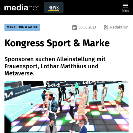
menu
NEWS
Menü
event
draw
08.05.2023
Redaktion
MARKETING & MEDIA
Kongress Sport & Marke
Sponsoren suchen Alleinstellung mit
Frauensport, Lothar Matthäus und
Metaverse.