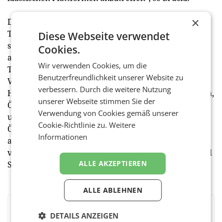
×
Der Kongress am 2. Mai 2023 war ein gelungener
Treffpunkt für die österreichische Sportbranche, die
Diese Webseite verwendet
sich über aktuelle Trends und Entwicklungen
Cookies.
austauschen konnte. Ein Auszug aus der
Wir verwenden Cookies, um die
Teilnehmerliste bestätigt den Stellenwert der
Benutzerfreundlichkeit unserer Website zu
Veranstaltung. Zu den Vertretern von SK Rapid Wien,
verbessern. Durch die weitere Nutzung
Handball Ligen Austria, win2day Basketball Superliga,
unserer Webseite stimmen Sie der
ÖTTV, Sky Österreich, Hewlett Packard Enterprise
Verwendung von Cookies gemäß unserer
und viele mehr gesellt sich das Who is Who der
Cookie-Richtlinie zu.
Weitere
Österreichischen Sportbranche. Auch die Sponsoren
Informationen
als wichtige Förderer des Sports waren zahlreich
vertreten, wie: Uniqa, Magenta Telekom, Kia, Admiral
ALLE AKZEPTIEREN
Sportwetten, Hervis und viele mehr.
ALLE ABLEHNEN
BEWERTEN SIE DIESEN ARTIKEL
DETAILS ANZEIGEN