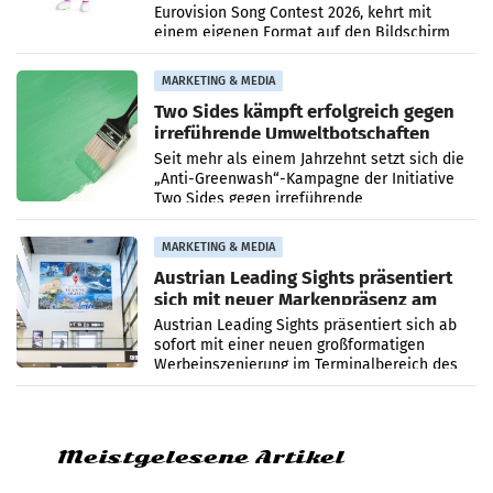
Eurovision Song Contest 2026, kehrt mit
einem eigenen Format auf den Bildschirm
zurück. In der neuen Sendung „Auri und Du“
bei ORF Kids steht
MARKETING & MEDIA
Two Sides kämpft erfolgreich gegen
irreführende Umweltbotschaften
beim Papiereinsatz
Seit mehr als einem Jahrzehnt setzt sich die
„Anti-Greenwash“-Kampagne der Initiative
Two Sides gegen irreführende
Umweltaussagen bei Papierkommunikation
und papierbasierten Verpackungen
MARKETING & MEDIA
Austrian Leading Sights präsentiert
sich mit neuer Markenpräsenz am
Flughafen Wien
Austrian Leading Sights präsentiert sich ab
sofort mit einer neuen großformatigen
Werbeinszenierung im Terminalbereich des
Flughafen Wien. Die Präsenz befindet sich im
Verbindungsbereich
Meistgelesene Artikel