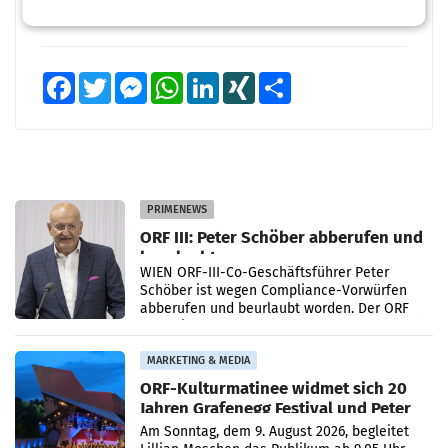
Facebook
Twitter
Messenger
WhatsApp
LinkedIn
XING
Teilen
PRIMENEWS
ORF III: Peter Schöber abberufen und
beurlaubt
WIEN ORF-III-Co-Geschäftsführer Peter
Schöber ist wegen Compliance-Vorwürfen
abberufen und beurlaubt worden. Der ORF
bestätigte gegenüber der APA entsprechende
Medienberichte.
MARKETING & MEDIA
ORF-Kulturmatinee widmet sich 20
Jahren Grafenegg Festival und Peter
Simonischek
Am Sonntag, dem 9. August 2026, begleitet