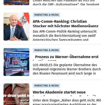
Lillian Moschen das Publikum ab 9.05 Uhr
durch die ORF-„Kulturmatinee“. Die Sendung
startet mit der Dokumentation „20 Jahre
Grafenegg
MARKETING & MEDIA
APA-Comm-Ranking: Christian
Stocker mit höchster Medienpräsenz
im Juli
Das APA-Comm-Politik-Ranking untersucht
monatlich die Berichterstattung von zwölf
österreichischen Tageszeitungen und
analysiert, welche Politikerinnen und
Politiker Österreichs die
MARKETING & MEDIA
Prozess zu Warner-Übernahme erst
im März 2027
LOS ANGELES Die geplante Übernahme des
Hollywood-Urgesteins Warner Brothers durch
den Rivalen Paramount wird noch lange in
der Schwebe bleiben. Eine Richterin setzte
den Prozess zu
MARKETING & MEDIA
Werbe Akademie startet neue
Imagekampagne rund um Praxisnähe
Unter dem Slogan „Näher dran geht nicht. Mit
einer praxisorientierten Ausbildung an der