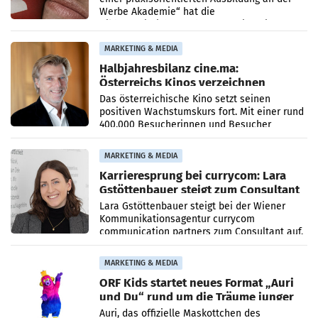
Werbe Akademie“ hat die
Bildungseinrichtung des WIFI Wien eine neue
Imagekampagne gestartet.
MARKETING & MEDIA
Halbjahresbilanz cine.ma:
Österreichs Kinos verzeichnen
400.000 Besucher mehr
Das österreichische Kino setzt seinen
positiven Wachstumskurs fort. Mit einer rund
400.000 Besucherinnen und Besucher
höheren Nettoreichweite im ersten Halbjahr
2026 gegenüber dem
MARKETING & MEDIA
Karrieresprung bei currycom: Lara
Gstöttenbauer steigt zum Consultant
auf
Lara Gstöttenbauer steigt bei der Wiener
Kommunikationsagentur currycom
communication partners zum Consultant auf.
Die 27-jährige Beraterin betreut Kundinnen
und Kunden in den Bereichen
MARKETING & MEDIA
ORF Kids startet neues Format „Auri
und Du“ rund um die Träume junger
Menschen
Auri, das offizielle Maskottchen des