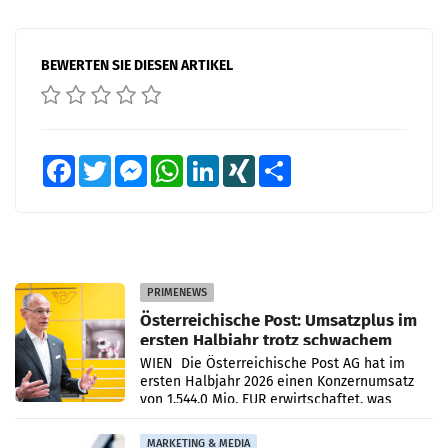
BEWERTEN SIE DIESEN ARTIKEL
Facebook
Twitter
Messenger
WhatsApp
LinkedIn
XING
Teilen
PRIMENEWS
Österreichische Post: Umsatzplus im
ersten Halbjahr trotz schwachem
Briefgeschäft
WIEN Die Österreichische Post AG hat im
ersten Halbjahr 2026 einen Konzernumsatz
von 1.544,0 Mio. EUR erwirtschaftet, was
einem Plus von 3,8 Prozent gegenüber dem
Vergleichszeitraum
MARKETING & MEDIA