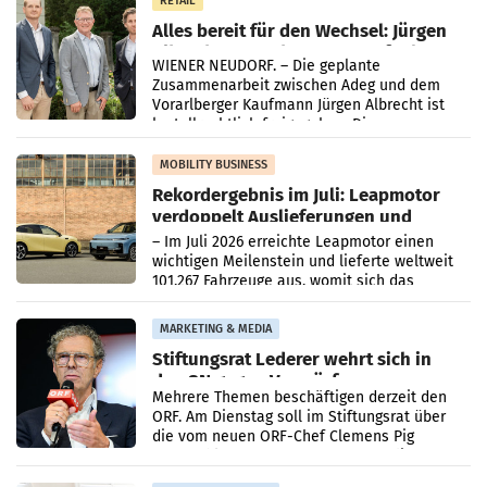
RETAIL
Alles bereit für den Wechsel: Jürgen
Albrecht setzt ab 1.1.2027 auf Adeg
WIENER NEUDORF. – Die geplante
Zusammenarbeit zwischen Adeg und dem
Vorarlberger Kaufmann Jürgen Albrecht ist
kartellrechtlich freigegeben: Die
Bundeswettbewerbsbehörde und der
Bundeskartellanwalt
MOBILITY BUSINESS
Rekordergebnis im Juli: Leapmotor
verdoppelt Auslieferungen und
überschreitet die 100.000er-Marke
– Im Juli 2026 erreichte Leapmotor einen
wichtigen Meilenstein und lieferte weltweit
101.267 Fahrzeuge aus, womit sich das
Ergebnis gegenüber Juli 2025 mehr als
verdoppelte (+102
MARKETING & MEDIA
Stiftungsrat Lederer wehrt sich in
den SN gegen Vorwürfe
Mehrere Themen beschäftigen derzeit den
ORF. Am Dienstag soll im Stiftungsrat über
die vom neuen ORF-Chef Clemens Pig
vorgeschlagenen Besetzungen für die
Direktionen abgestimmt werden.