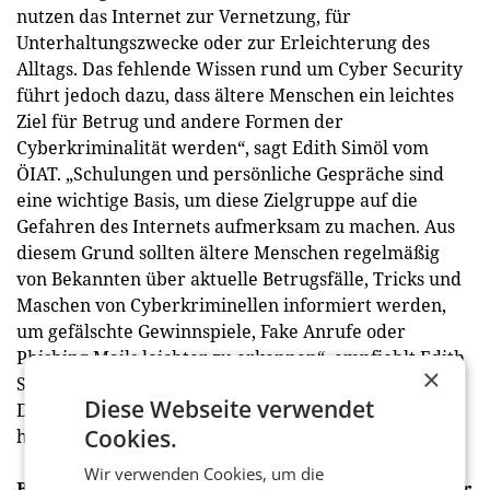
nutzen das Internet zur Vernetzung, für
Unterhaltungszwecke oder zur Erleichterung des
Alltags. Das fehlende Wissen rund um Cyber Security
führt jedoch dazu, dass ältere Menschen ein leichtes
Ziel für Betrug und andere Formen der
Cyberkriminalität werden“, sagt Edith Simöl vom
ÖIAT. „Schulungen und persönliche Gespräche sind
eine wichtige Basis, um diese Zielgruppe auf die
Gefahren des Internets aufmerksam zu machen. Aus
diesem Grund sollten ältere Menschen regelmäßig
von Bekannten über aktuelle Betrugsfälle, Tricks und
Maschen von Cyberkriminellen informiert werden,
um gefälschte Gewinnspiele, Fake Anrufe oder
Phishing Mails leichter zu erkennen“, empfiehlt Edith
×
Simöl vom ÖIAT. In diesem Blogbeitrag der
Diese Webseite verwendet
DigitalCity.Wien gibt es weitere Tipps des ÖIAT und
Cookies.
hilfreiche Links zum Thema Safer Internet.
Wir verwenden Cookies, um die
Beratungsstellen und Informationsplattformen für