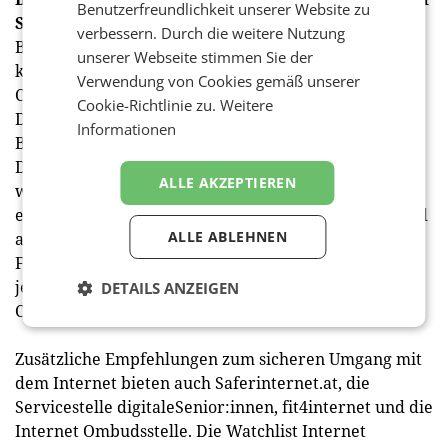
Benutzerfreundlichkeit unserer Website zu
Safer Internet
verbessern. Durch die weitere Nutzung
Bei Verdacht auf kriminelle Aktivitäten im Internet
unserer Webseite stimmen Sie der
können Betroffene auf Anlaufstellen wie die
Verwendung von Cookies gemäß unserer
Cybercrime Helpline der Stadt Wien zurückgreifen.
Cookie-Richtlinie zu.
Weitere
Die Cybercrime Helpline bietet eine umfassende
Informationen
Beratung zu Phishing, Erpressung, Online-Betrug,
Datenklau, Mobbing und Stalking. Die Helpline ist
ALLE AKZEPTIEREN
werktags von 7.30 bis 17 Uhr unter +43 1 4000-4006
erreichbar. Die Nutzung ist kostenlos, vertraulich und
ALLE ABLEHNEN
anonym. Über den kostenlosen 24-Stunden
Frauennotruf der Stadt Wien können sich außerdem
jene Frauen gezielt beraten lassen, die Opfer von
DETAILS ANZEIGEN
Cybergewalt geworden sind.
Zusätzliche Empfehlungen zum sicheren Umgang mit
dem Internet bieten auch Saferinternet.at, die
Servicestelle digitaleSenior:innen, fit4internet und die
Internet Ombudsstelle. Die Watchlist Internet