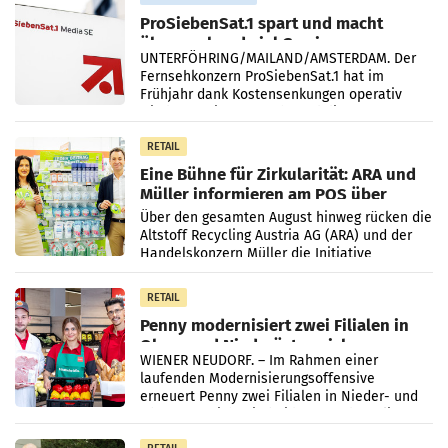
ProSiebenSat.1 spart und macht
überraschend viel Gewinn
UNTERFÖHRING/MAILAND/AMSTERDAM. Der
Fernsehkonzern ProSiebenSat.1 hat im
Frühjahr dank Kostensenkungen operativ
wieder Gewinn gemacht und die
Markterwartung deutlich übertroffen.
RETAIL
Eine Bühne für Zirkularität: ARA und
Müller informieren am POS über
Kreislauffähigkeit
Über den gesamten August hinweg rücken die
Altstoff Recycling Austria AG (ARA) und der
Handelskonzern Müller die Initiative
„Kreislauf-Helden“ in allen österreichischen
Müller-Filialen
RETAIL
Penny modernisiert zwei Filialen in
Ober- und Niederösterreich
WIENER NEUDORF. – Im Rahmen einer
laufenden Modernisierungsoffensive
erneuert Penny zwei Filialen in Nieder- und
Oberösterreich. Die beiden Standorte liegen
in Haag sowie im rund