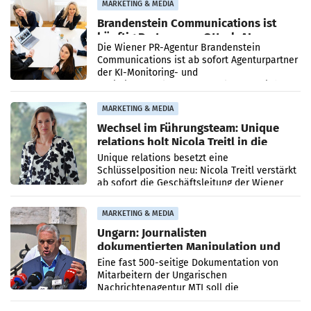
MARKETING & MEDIA
Brandenstein Communications ist
künftig Partner von OtterlyAI
Die Wiener PR-Agentur Brandenstein
Communications ist ab sofort Agenturpartner
der KI-Monitoring- und
Optimierungsplattform OtterlyAI. Damit baut
die Agentur ihr Leistungsportfolio
MARKETING & MEDIA
Wechsel im Führungsteam: Unique
relations holt Nicola Treitl in die
Geschäftsleitung
Unique relations besetzt eine
Schlüsselposition neu: Nicola Treitl verstärkt
ab sofort die Geschäftsleitung der Wiener
PR-Agentur an der Seite von Josef Kalina und
Anna Kalina-Mahr.
MARKETING & MEDIA
Ungarn: Journalisten
dokumentierten Manipulation und
Zensur
Eine fast 500-seitige Dokumentation von
Mitarbeitern der Ungarischen
Nachrichtenagentur MTI soll die
systematische Nachrichten-Manipulation und