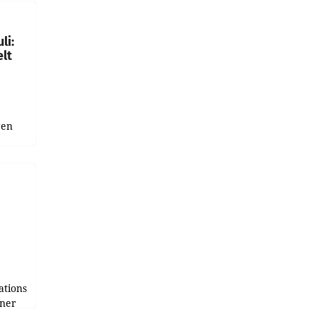
gen in
li:
lt
gen
uge
bnis
r als
tions
tner