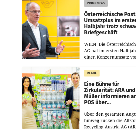
PRIMENEWS
Österreichische Post
Umsatzplus im erste
Halbjahr trotz schw
Briefgeschäft
WIEN Die Österreichisch
AG hat im ersten Halbja
einen Konzernumsatz vo
1.544,0 Mio. EUR
erwirtschaftet, was eine
RETAIL
von 3,8 Prozent gegenüb
dem Vergleichszeitraum
Eine Bühne für
Zirkularität: ARA und
Müller informieren a
POS über
Kreislauffähigkeit
Über den gesamten Augu
hinweg rücken die Altsto
Recycling Austria AG (AR
und der Handelskonzern