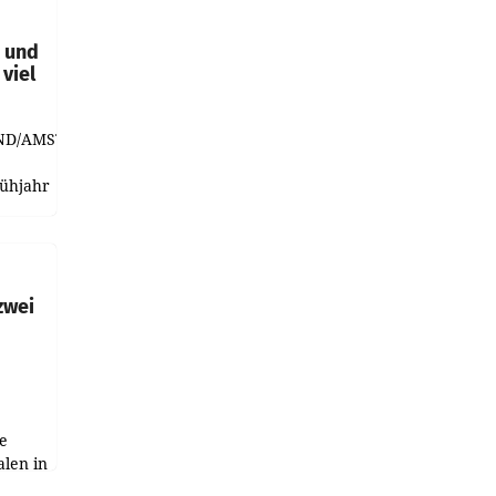
t und
viel
ND/AMSTERDAM.
rühjahr
h
zwei
e
alen in
ich.