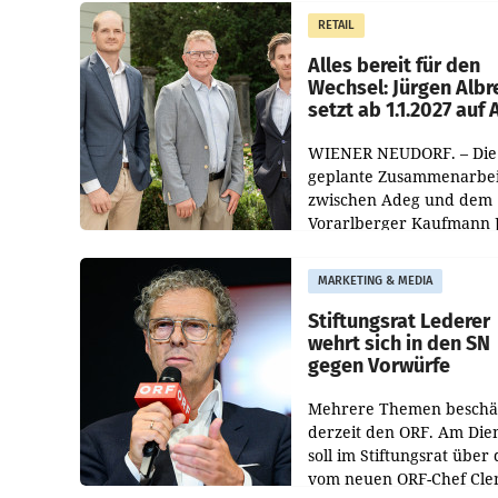
Müller die Initiative „Krei
RETAIL
Helden“ in allen
österreichischen Müller-F
Alles bereit für den
Wechsel: Jürgen Albr
setzt ab 1.1.2027 auf
WIENER NEUDORF. – Die
geplante Zusammenarbei
zwischen Adeg und dem
Vorarlberger Kaufmann 
Albrecht ist kartellrechtl
freigegeben: Die
MARKETING & MEDIA
Bundeswettbewerbsbeh
und der Bundeskartellan
Stiftungsrat Lederer
wehrt sich in den SN
gegen Vorwürfe
Mehrere Themen beschä
derzeit den ORF. Am Die
soll im Stiftungsrat über 
vom neuen ORF-Chef Cl