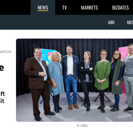
NEWS
TV
MARKETS
BIZDATES
ABO
MED
aktion
e
ft
it
© ÖMG