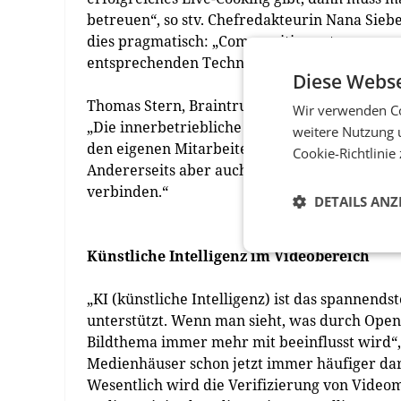
betreuen“, so stv. Chefredakteurin Nana Sieb
dies pragmatisch: „Communities gut zu manag
entsprechenden Technologien zur Hand, um v
Diese Webse
Thomas Stern, Braintrust, bringt einen zusät
Wir verwenden Co
„Die innerbetriebliche Kommunikation steigt
weitere Nutzung 
den eigenen Mitarbeiterinnen und Mitarbeite
Cookie-Richtlinie
Andererseits aber auch, um den Grad der Inf
verbinden.“
DETAILS ANZ
Künstliche Intelligenz im Videobereich
„KI (künstliche Intelligenz) ist das spannend
unterstützt. Wenn man sieht, was durch Open A
Bildthema immer mehr mit beeinflusst wird“,
Medienhäuser schon jetzt immer häufiger darau
Wesentlich wird die Verifizierung von Videoma