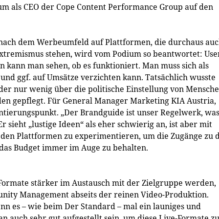
aum als CEO der Cope Content Performance Group auf den
 nach dem Werbeumfeld auf Plattformen, die durchaus au
Extremismus stehen, wird vom Podium so beantwortet: Use
kann man sehen, ob es funktioniert. Man muss sich als
und ggf. auf Umsätze verzichten kann. Tatsächlich wusste
oder nur wenig über die politische Einstellung von Mensch
en gepflegt. Für General Manager Marketing KIA Austria,
entierungspunkt. „Der Brandguide ist unser Regelwerk, wa
r sieht „lustige Ideen“ als eher schwierig an, ist aber mit
 den Plattformen zu experimentieren, um die Zugänge zu 
 das Budget immer im Auge zu behalten.
Formate stärker im Austausch mit der Zielgruppe werden,
unity Management abseits der reinen Video-Produktion.
nn es – wie beim Der Standard – mal ein launiges und
n auch sehr gut aufgestellt sein, um diese Live-Formate z