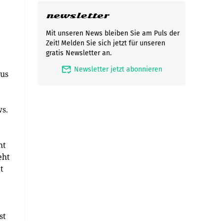
newsletter
Mit unseren News bleiben Sie am Puls der
Zeit! Melden Sie sich jetzt für unseren
gratis Newsletter an.
mark_email_read
Newsletter jetzt abonnieren
aus
ws.
mt
eht
t
st