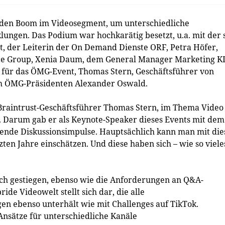
den Boom im Videosegment, um unterschiedliche
ngen. Das Podium war hochkarätig besetzt, u.a. mit der s
, der Leiterin der On Demand Dienste ORF, Petra Höfer,
ce Group, Xenia Daum, dem General Manager Marketing K
 für das ÖMG-Event, Thomas Stern, Geschäftsführer von
om ÖMG-Präsidenten Alexander Oswald.
Braintrust-Geschäftsführer Thomas Stern, im Thema Video
n. Darum gab er als Keynote-Speaker dieses Events mit dem
nnende Diskussionsimpulse. Hauptsächlich kann man mit die
ten Jahre einschätzen. Und diese haben sich – wie so viele
ich gestiegen, ebenso wie die Anforderungen an Q&A-
de Videowelt stellt sich dar, die alle
n ebenso unterhält wie mit Challenges auf TikTok.
Ansätze für unterschiedliche Kanäle