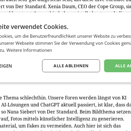
ert von Der Standard. Xenia Daum, CEO der Cope Group, si
en, klappt gut. Immerhin haben wir alle heute auch die
on überall aus eine Community zu bewirtschaften.“
ite verwendet Cookies.
zlichen wichtigen Community-Aspekt in die Diskussion ein:
okies, um die Benutzerfreundlichkeit unserer Website zu verbes
 in den Anfragen und Umsetzungen massiv. Einerseits um m
unserer Webseite stimmen Sie der Verwendung von Cookies gem
r zu kommunizieren – regional aber auch weltweit.
 zu.
Weitere Informationen
ormationssicherstellung mit einem Qualitätsanspruch zu
EIGEN
ALLE ABLEHNEN
ALLE A
ste Thema schlechthin. Unsere Foren werden längst von KI
I-Lösungen und ChatGPT aktuell passiert, ist klar, dass d
 so Nana Siebert von Der Standard. Beim Bildthema setzen
f, Fotos mittels künstlicher Intelligenz zu generieren.
terial, um Fakes zu vermeiden. Auch hier ist sich das