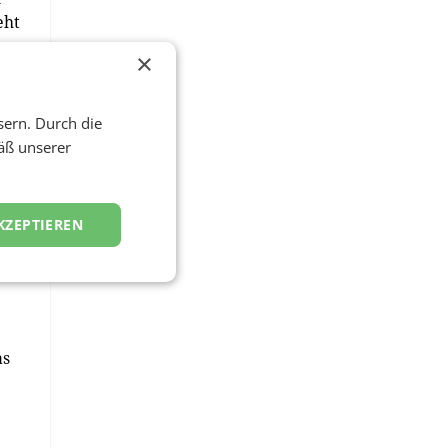
eht
×
sern. Durch die
it
äß unserer
KZEPTIEREN
as