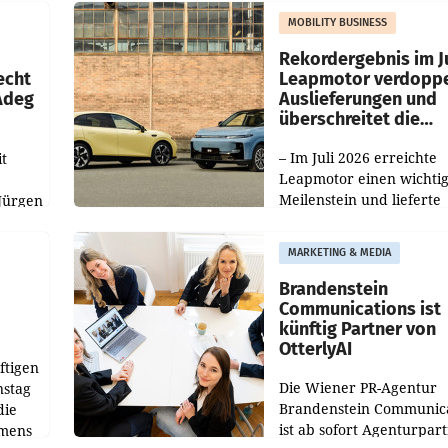
slauf-
Die beiden Standorte lie
MOBILITY BUSINESS
Haag sowie im rund
ilialen
Rekordergebnis im Ju
echt
Leapmotor verdoppe
 Adeg
Auslieferungen und
überschreitet die
100.000er-Marke
– Im Juli 2026 erreichte
t
Leapmotor einen wichti
Meilenstein und lieferte
Jürgen
weltweit 101.267 Fahrze
ich
aus, womit sich das Erge
MARKETING & MEDIA
gegenüber Juli 2025 meh
örde
verdoppelte (+102
walt
Brandenstein
Communications ist
künftig Partner von
OtterlyAI
ftigen
Die Wiener PR-Agentur
nstag
Brandenstein Communica
die
ist ab sofort Agenturpar
emens