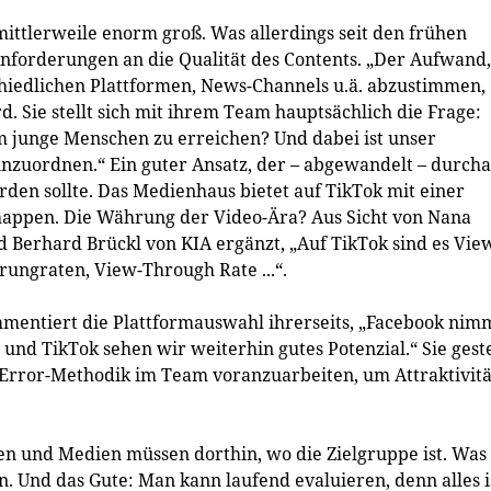
mittlerweile enorm groß. Was allerdings seit den frühen
 Anforderungen an die Qualität des Contents. „Der Aufwand,
chiedlichen Plattformen, News-Channels u.ä. abzustimmen,
rd. Sie stellt sich mit ihrem Team hauptsächlich die Frage:
m junge Menschen zu erreichen? Und dabei ist unser
inzuordnen.“ Ein guter Ansatz, der – abgewandelt – durch
rden sollte. Das Medienhaus bietet auf TikTok mit einer
appen. Die Währung der Video-Ära? Aus Sicht von Nana
d Berhard Brückl von KIA ergänzt, „Auf TikTok sind es Vie
ungraten, View-Through Rate ...“.
mmentiert die Plattformauswahl ihrerseits, „Facebook nim
 und TikTok sehen wir weiterhin gutes Potenzial.“ Sie gest
 & Error-Methodik im Team voranzuarbeiten, um Attraktivitä
ken und Medien müssen dorthin, wo die Zielgruppe ist. Was
en. Und das Gute: Man kann laufend evaluieren, denn alles i