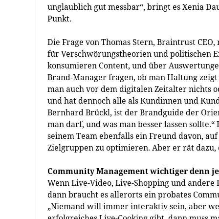
unglaublich gut messbar“, bringt es Xenia D
Punkt.
Die Frage von Thomas Stern, Braintrust CEO,
für Verschwörungstheorien und politischen 
konsumieren Content, und über Auswertungen 
Brand-Manager fragen, ob man Haltung zeigt 
man auch vor dem digitalen Zeitalter nichts 
und hat dennoch alle als Kundinnen und Kund
Bernhard Brückl, ist der Brandguide der Ori
man darf, und was man besser lassen sollte.“ E
seinem Team ebenfalls ein Freund davon, auf
Zielgruppen zu optimieren. Aber er rät dazu,
Community Management wichtiger denn je
Wenn Live-Video, Live-Shopping und andere 
dann braucht es allerorts ein probates Comm
„Niemand will immer interaktiv sein, aber we
erfolgreiches Live-Cooking gibt, dann muss ma