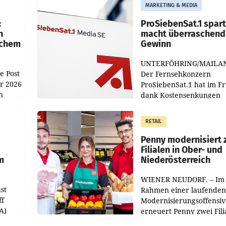
MARKETING & MEDIA
:
ProSiebenSat.1 spar
n
macht überraschend 
achem
Gewinn
UNTERFÖHRING/MAILA
e Post
Der Fernsehkonzern
hr 2026
ProSiebenSat.1 hat im F
n
dank Kostensenkungen
operativ wieder Gewinn
m Plus
gemacht und die
RETAIL
er
Markterwartung deutlic
übertroffen.
Penny modernisiert 
Filialen in Ober- und
m
Niederösterreich
WIENER NEUDORF. – Im
st
Rahmen einer laufenden
ff
Modernisierungsoffensiv
A)
erneuert Penny zwei Fili
Nieder- und Oberösterre