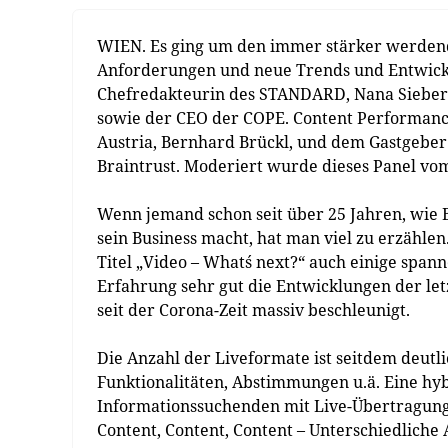
WIEN. Es ging um den immer stärker werden
Anforderungen und neue Trends und Entwicklu
Chefredakteurin des STANDARD, Nana Siebert
sowie der CEO der COPE. Content Performan
Austria, Bernhard Brückl, und dem Gastgeber
Braintrust. Moderiert wurde dieses Panel v
Wenn jemand schon seit über 25 Jahren, wie 
sein Business macht, hat man viel zu erzähle
Titel „Video – What´s next?“ auch einige spa
Erfahrung sehr gut die Entwicklungen der letz
seit der Corona-Zeit massiv beschleunigt.
Die Anzahl der Liveformate ist seitdem deutl
Funktionalitäten, Abstimmungen u.ä. Eine hybri
Informationssuchenden mit Live-Übertragunge
Content, Content, Content – Unterschiedliche 