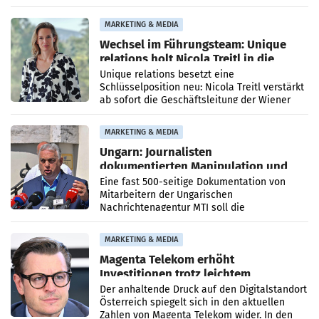
die Agentur ihr Leistungsportfolio
MARKETING & MEDIA
Wechsel im Führungsteam: Unique
relations holt Nicola Treitl in die
Geschäftsleitung
Unique relations besetzt eine
Schlüsselposition neu: Nicola Treitl verstärkt
ab sofort die Geschäftsleitung der Wiener
PR-Agentur an der Seite von Josef Kalina und
Anna Kalina-Mahr.
MARKETING & MEDIA
Ungarn: Journalisten
dokumentierten Manipulation und
Zensur
Eine fast 500-seitige Dokumentation von
Mitarbeitern der Ungarischen
Nachrichtenagentur MTI soll die
systematische Nachrichten-Manipulation und
Zensur bei der Agentur während der Zeit
MARKETING & MEDIA
Magenta Telekom erhöht
Investitionen trotz leichtem
Umsatzrückgang
Der anhaltende Druck auf den Digitalstandort
Österreich spiegelt sich in den aktuellen
Zahlen von Magenta Telekom wider. In den