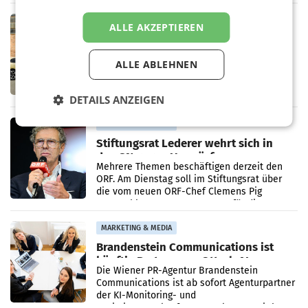
Bundeswettbewerbsbehörde und der
Bundeskartellanwalt
MOBILITY BUSINESS
ALLE AKZEPTIEREN
Rekordergebnis im Juli: Leapmotor
verdoppelt Auslieferungen und
ALLE ABLEHNEN
überschreitet die 100.000er-Marke
– Im Juli 2026 erreichte Leapmotor einen
wichtigen Meilenstein und lieferte weltweit
101.267 Fahrzeuge aus, womit sich das
DETAILS ANZEIGEN
Ergebnis gegenüber Juli 2025 mehr als
verdoppelte (+102
MARKETING & MEDIA
Stiftungsrat Lederer wehrt sich in
den SN gegen Vorwürfe
Mehrere Themen beschäftigen derzeit den
ORF. Am Dienstag soll im Stiftungsrat über
die vom neuen ORF-Chef Clemens Pig
vorgeschlagenen Besetzungen für die
Direktionen abgestimmt werden.
MARKETING & MEDIA
Brandenstein Communications ist
künftig Partner von OtterlyAI
Die Wiener PR-Agentur Brandenstein
Communications ist ab sofort Agenturpartner
der KI-Monitoring- und
Optimierungsplattform OtterlyAI. Damit baut