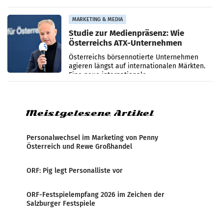
ersten sechs Monaten des laufenden Jahres
verzeichnete
MARKETING & MEDIA
Studie zur Medienpräsenz: Wie
Österreichs ATX-Unternehmen
international wahrgenommen
Österreichs börsennotierte Unternehmen
werden
agieren längst auf internationalen Märkten.
Eine neue internationale
Medienresonanzanalyse untersucht die
weltweite Berichterstattung über
Meistgelesene Artikel
Personalwechsel im Marketing von Penny
Österreich und Rewe Großhandel
ORF: Pig legt Personalliste vor
ORF-Festspielempfang 2026 im Zeichen der
Salzburger Festspiele