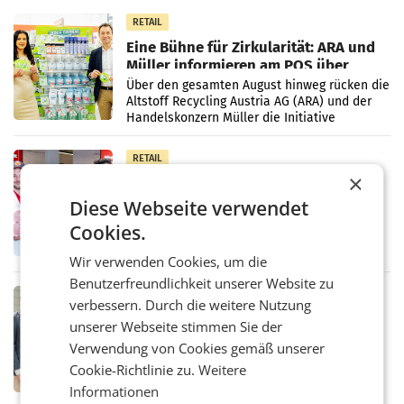
RETAIL
Eine Bühne für Zirkularität: ARA und
Müller informieren am POS über
Kreislauffähigkeit
Über den gesamten August hinweg rücken die
Altstoff Recycling Austria AG (ARA) und der
Handelskonzern Müller die Initiative
„Kreislauf-Helden“ in allen österreichischen
Müller-Filialen
RETAIL
×
Penny modernisiert zwei Filialen in
Ober- und Niederösterreich
Diese Webseite verwendet
WIENER NEUDORF. – Im Rahmen einer
Cookies.
laufenden Modernisierungsoffensive
erneuert Penny zwei Filialen in Nieder- und
Wir verwenden Cookies, um die
Oberösterreich. Die beiden Standorte liegen
in Haag sowie im rund
Benutzerfreundlichkeit unserer Website zu
RETAIL
verbessern. Durch die weitere Nutzung
Alles bereit für den Wechsel: Jürgen
unserer Webseite stimmen Sie der
Albrecht setzt ab 1.1.2027 auf Adeg
Verwendung von Cookies gemäß unserer
WIENER NEUDORF. – Die geplante
Zusammenarbeit zwischen Adeg und dem
Cookie-Richtlinie zu.
Weitere
Vorarlberger Kaufmann Jürgen Albrecht ist
Informationen
kartellrechtlich freigegeben: Die