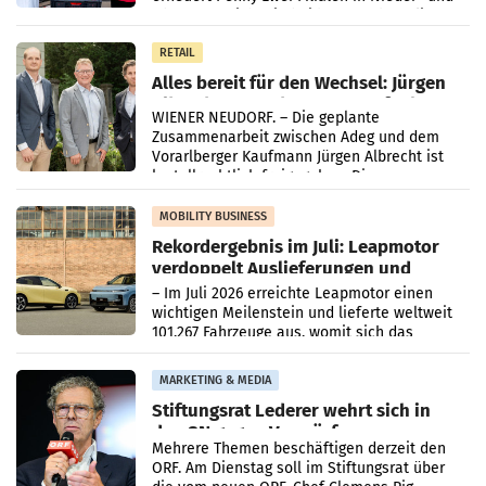
Oberösterreich. Die beiden Standorte liegen
in Haag sowie im rund
RETAIL
Alles bereit für den Wechsel: Jürgen
Albrecht setzt ab 1.1.2027 auf Adeg
WIENER NEUDORF. – Die geplante
Zusammenarbeit zwischen Adeg und dem
Vorarlberger Kaufmann Jürgen Albrecht ist
kartellrechtlich freigegeben: Die
Bundeswettbewerbsbehörde und der
Bundeskartellanwalt
MOBILITY BUSINESS
Rekordergebnis im Juli: Leapmotor
verdoppelt Auslieferungen und
überschreitet die 100.000er-Marke
– Im Juli 2026 erreichte Leapmotor einen
wichtigen Meilenstein und lieferte weltweit
101.267 Fahrzeuge aus, womit sich das
Ergebnis gegenüber Juli 2025 mehr als
verdoppelte (+102
MARKETING & MEDIA
Stiftungsrat Lederer wehrt sich in
den SN gegen Vorwürfe
Mehrere Themen beschäftigen derzeit den
ORF. Am Dienstag soll im Stiftungsrat über