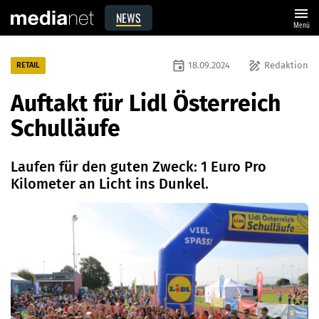
menu
NEWS
Menü
event
draw
18.09.2024
Redaktion
RETAIL
Auftakt für Lidl Österreich
Schulläufe
Laufen für den guten Zweck: 1 Euro Pro
Kilometer an Licht ins Dunkel.