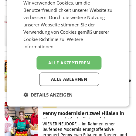
Wir verwenden Cookies, um die
einem Plus von 3,8 Prozent gegenüber dem
Benutzerfreundlichkeit unserer Website zu
Vergleichszeitraum
MARKETING & MEDIA
verbessern. Durch die weitere Nutzung
ProSiebenSat.1 spart und macht
unserer Webseite stimmen Sie der
überraschend viel Gewinn
Verwendung von Cookies gemäß unserer
UNTERFÖHRING/MAILAND/AMSTERDAM. Der
Fernsehkonzern ProSiebenSat.1 hat im
Cookie-Richtlinie zu.
Weitere
Frühjahr dank Kostensenkungen operativ
Informationen
wieder Gewinn gemacht und die
Markterwartung deutlich übertroffen.
RETAIL
ALLE AKZEPTIEREN
Eine Bühne für Zirkularität: ARA und
Müller informieren am POS über
ALLE ABLEHNEN
Kreislauffähigkeit
Über den gesamten August hinweg rücken die
Altstoff Recycling Austria AG (ARA) und der
Handelskonzern Müller die Initiative
DETAILS ANZEIGEN
„Kreislauf-Helden“ in allen österreichischen
Müller-Filialen
RETAIL
Penny modernisiert zwei Filialen in
Ober- und Niederösterreich
WIENER NEUDORF. – Im Rahmen einer
laufenden Modernisierungsoffensive
erneuert Penny zwei Filialen in Nieder- und