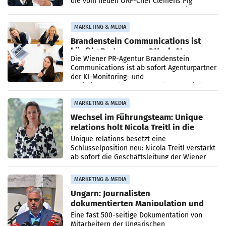
die vom neuen ORF-Chef Clemens Pig
vorgeschlagenen Besetzungen für die
Direktionen abgestimmt werden.
MARKETING & MEDIA
Brandenstein Communications ist
künftig Partner von OtterlyAI
Die Wiener PR-Agentur Brandenstein
Communications ist ab sofort Agenturpartner
der KI-Monitoring- und
Optimierungsplattform OtterlyAI. Damit baut
die Agentur ihr Leistungsportfolio
MARKETING & MEDIA
Wechsel im Führungsteam: Unique
relations holt Nicola Treitl in die
Geschäftsleitung
Unique relations besetzt eine
Schlüsselposition neu: Nicola Treitl verstärkt
ab sofort die Geschäftsleitung der Wiener
PR-Agentur an der Seite von Josef Kalina und
Anna Kalina-Mahr.
MARKETING & MEDIA
Ungarn: Journalisten
dokumentierten Manipulation und
Zensur
Eine fast 500-seitige Dokumentation von
Mitarbeitern der Ungarischen