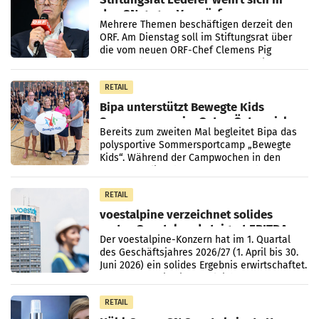
den SN gegen Vorwürfe
Mehrere Themen beschäftigen derzeit den
ORF. Am Dienstag soll im Stiftungsrat über
die vom neuen ORF-Chef Clemens Pig
vorgeschlagenen Besetzungen für die
Direktionen abgestimmt werden.
RETAIL
Bipa unterstützt Bewegte Kids
Sommercamps im Osten Österreichs
Bereits zum zweiten Mal begleitet Bipa das
polysportive Sommersportcamp „Bewegte
Kids“. Während der Campwochen in den
Monaten Juli und August versorgt das
Unternehmen Kinder sowie
RETAIL
voestalpine verzeichnet solides
erstes Quartal und steigert EBITDA
Der voestalpine-Konzern hat im 1. Quartal
des Geschäftsjahres 2026/27 (1. April bis 30.
Juni 2026) ein solides Ergebnis erwirtschaftet.
Der Umsatz stieg im Vergleich zur
Vorjahresperiode
RETAIL