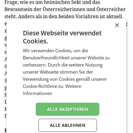
Frage, wie es um heimischen Sekt und das
Bewusstsein der Österreicherinnen und Österreicher
steht. Anders als in den beiden Vorjahren ist aktuell
ein leises Aufatmen der österreichischen Bevölkerung
×
zu spüren. Die insbesondere von den Jungen
Diese Webseite verwendet
getriebene Rückkehr zur Normalität lässt uns
Cookies.
vorsichtig optimistisch in die Zukunft blicken. Dass
Wir verwenden Cookies, um die
sich Sekt als Trendgetränk vor allem in den jungen
Benutzerfreundlichkeit unserer Website zu
Altersgruppen etabliert, freut uns als größte
verbessern. Durch die weitere Nutzung
österreichische Sektkellerei natürlich besonders.
unserer Webseite stimmen Sie der
Auch das wachsende Bewusstsein für heimische
Verwendung von Cookies gemäß unserer
Sektprodukte sehen wir bei Schlumberger sehr
Cookie-Richtlinie zu.
Weitere
positiv. Als Unternehmen, das seit 180 Jahren für
Informationen
höchste, österreichische Qualität, Genuss und
Lebensfreude steht, fühlen wir uns in unserem
Handeln bestätigt und setzen weiterhin auf die
ALLE AKZEPTIEREN
fließende Verbindung von Tradition und Moderne.“
ALLE ABLEHNEN
Ein Weihnachten wie früher