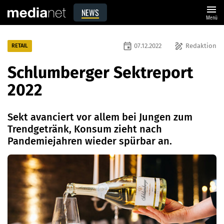
menu
NEWS
Menü
event
draw
07.12.2022
Redaktion
RETAIL
Schlumberger Sektreport
2022
Sekt avanciert vor allem bei Jungen zum
Trendgetränk, Konsum zieht nach
Pandemiejahren wieder spürbar an.