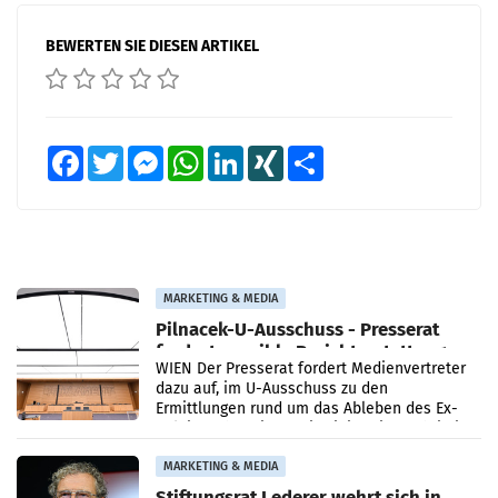
BEWERTEN SIE DIESEN ARTIKEL
Facebook
Twitter
Messenger
WhatsApp
LinkedIn
XING
Teilen
MARKETING & MEDIA
Pilnacek-U-Ausschuss - Presserat
fordert sensible Berichterstattung
WIEN Der Presserat fordert Medienvertreter
dazu auf, im U-Ausschuss zu den
Ermittlungen rund um das Ableben des Ex-
Sektionschefs im Justizministerium, Christian
Pilnacek, auf sensible
MARKETING & MEDIA
Stiftungsrat Lederer wehrt sich in