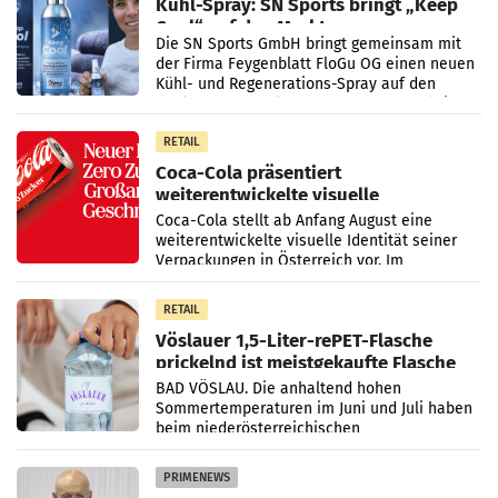
Kühl-Spray: SN Sports bringt „Keep
Cool“ auf den Markt
Die SN Sports GmbH bringt gemeinsam mit
der Firma Feygenblatt FloGu OG einen neuen
Kühl- und Regenerations-Spray auf den
Markt. Das Produkt namens „Keep Cool“ ist zu
100 Prozent
RETAIL
Coca-Cola präsentiert
weiterentwickelte visuelle
Markenidentität
Coca-Cola stellt ab Anfang August eine
weiterentwickelte visuelle Identität seiner
Verpackungen in Österreich vor. Im
Mittelpunkt des Redesigns stehen zentrale
Gestaltungselemente
RETAIL
Vöslauer 1,5-Liter-rePET-Flasche
prickelnd ist meistgekaufte Flasche
Österreichs
BAD VÖSLAU. Die anhaltend hohen
Sommertemperaturen im Juni und Juli haben
beim niederösterreichischen
Getränkehersteller Vöslauer zu deutlichen
Absatzzuwächsen geführt. Während
PRIMENEWS