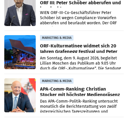
ORF III: Peter Schöber abberufen und
beurlaubt
WIEN ORF-III-Co-Geschäftsführer Peter
Schöber ist wegen Compliance-Vorwürfen
abberufen und beurlaubt worden. Der ORF
bestätigte gegenüber der APA entsprechende
Medienberichte.
MARKETING & MEDIA
ORF-Kulturmatinee widmet sich 20
Jahren Grafenegg Festival und Peter
Simonischek
Am Sonntag, dem 9. August 2026, begleitet
Lillian Moschen das Publikum ab 9.05 Uhr
durch die ORF-„Kulturmatinee“. Die Sendung
startet mit der Dokumentation „20 Jahre
Grafenegg
MARKETING & MEDIA
APA-Comm-Ranking: Christian
Stocker mit höchster Medienpräsenz
im Juli
Das APA-Comm-Politik-Ranking untersucht
monatlich die Berichterstattung von zwölf
österreichischen Tageszeitungen und
analysiert, welche Politikerinnen und
Politiker Österreichs die