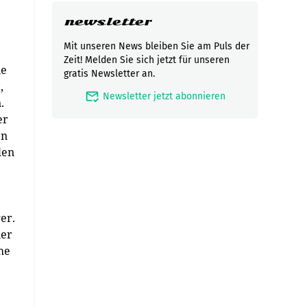
newsletter
Mit unseren News bleiben Sie am Puls der
Zeit! Melden Sie sich jetzt für unseren
ne
gratis Newsletter an.
,
mark_email_read
Newsletter jetzt abonnieren
.
er
en
len
er.
ner
he