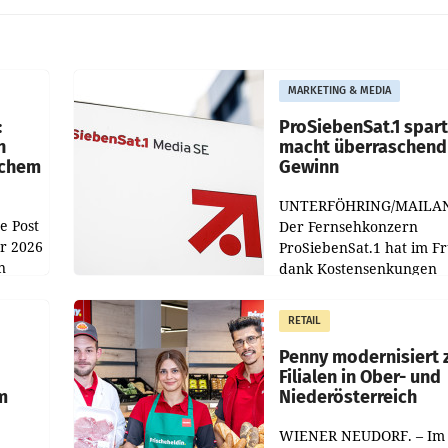
MARKETING & MEDIA
:
ProSiebenSat.1 spar
n
macht überraschend 
achem
Gewinn
UNTERFÖHRING/MAILA
e Post
Der Fernsehkonzern
hr 2026
ProSiebenSat.1 hat im F
n
dank Kostensenkungen
operativ wieder Gewinn
m Plus
gemacht und die
RETAIL
er
Markterwartung deutlic
übertroffen.
Penny modernisiert 
Filialen in Ober- und
m
Niederösterreich
WIENER NEUDORF. – Im