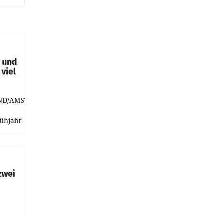
t und
viel
ND/AMSTERDAM.
rühjahr
h
zwei