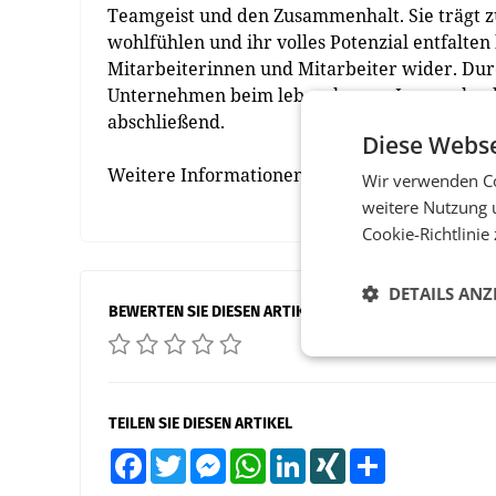
Teamgeist und den Zusammenhalt. Sie trägt z
wohlfühlen und ihr volles Potenzial entfalten 
Mitarbeiterinnen und Mitarbeiter wider. Du
Unternehmen beim lebenslangen Lernen beglei
abschließend.
Diese Webse
Weitere Informationen zu den Angeboten find
Wir verwenden Co
weitere Nutzung 
Cookie-Richtlinie
DETAILS ANZ
BEWERTEN SIE DIESEN ARTIKEL
TEILEN SIE DIESEN ARTIKEL
Facebook
Twitter
Messenger
WhatsApp
LinkedIn
XING
Teilen