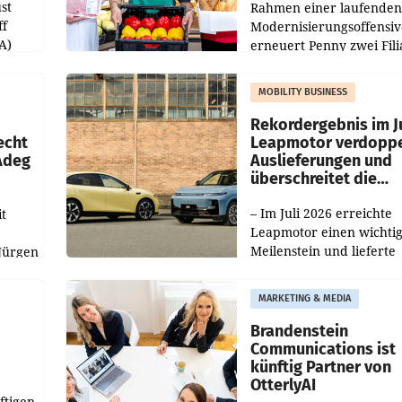
st
Rahmen einer laufenden
ff
Modernisierungsoffensiv
A)
erneuert Penny zwei Fili
Nieder- und Oberösterre
slauf-
Die beiden Standorte lie
MOBILITY BUSINESS
Haag sowie im rund
ilialen
Rekordergebnis im Ju
echt
Leapmotor verdoppe
 Adeg
Auslieferungen und
überschreitet die
100.000er-Marke
– Im Juli 2026 erreichte
t
Leapmotor einen wichti
Meilenstein und lieferte
Jürgen
weltweit 101.267 Fahrze
ich
aus, womit sich das Erge
MARKETING & MEDIA
gegenüber Juli 2025 meh
örde
verdoppelte (+102
walt
Brandenstein
Communications ist
künftig Partner von
OtterlyAI
ftigen