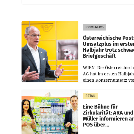
PRIMENEWS
Österreichische Post
Umsatzplus im erste
Halbjahr trotz schw
Briefgeschäft
WIEN Die Österreichisch
AG hat im ersten Halbja
einen Konzernumsatz vo
1.544,0 Mio. EUR
erwirtschaftet, was eine
RETAIL
von 3,8 Prozent gegenüb
dem Vergleichszeitraum
Eine Bühne für
Zirkularität: ARA und
Müller informieren a
POS über
Kreislauffähigkeit