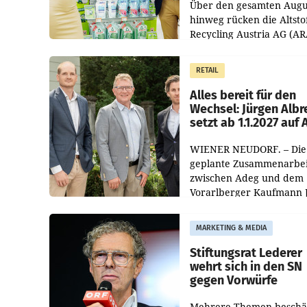
Über den gesamten Augu
hinweg rücken die Altsto
Recycling Austria AG (AR
und der Handelskonzern
Müller die Initiative „Krei
RETAIL
Helden“ in allen
österreichischen Müller-F
Alles bereit für den
Wechsel: Jürgen Albr
setzt ab 1.1.2027 auf
WIENER NEUDORF. – Die
geplante Zusammenarbei
zwischen Adeg und dem
Vorarlberger Kaufmann 
Albrecht ist kartellrechtl
freigegeben: Die
MARKETING & MEDIA
Bundeswettbewerbsbeh
und der Bundeskartellan
Stiftungsrat Lederer
wehrt sich in den SN
gegen Vorwürfe
Mehrere Themen beschä