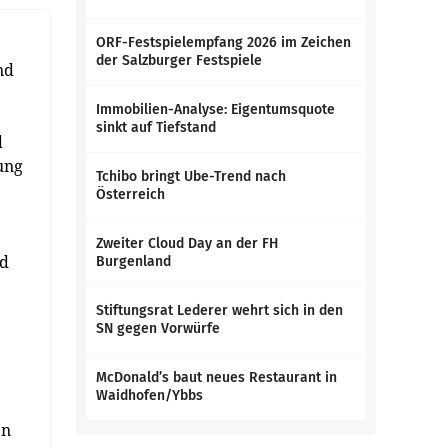
ORF-Festspielempfang 2026 im Zeichen
der Salzburger Festspiele
nd
Immobilien-Analyse: Eigentumsquote
sinkt auf Tiefstand
d
ung
Tchibo bringt Ube-Trend nach
Österreich
Zweiter Cloud Day an der FH
nd
Burgenland
Stiftungsrat Lederer wehrt sich in den
SN gegen Vorwürfe
McDonald’s baut neues Restaurant in
Waidhofen/Ybbs
en