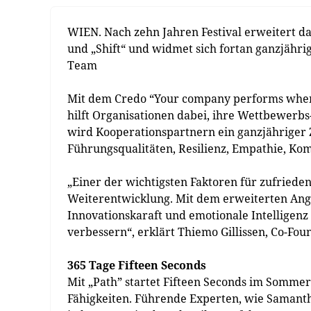
WIEN. Nach zehn Jahren Festival erweitert d
und „Shift“ und widmet sich fortan ganzjähr
Team
Mit dem Credo “Your company performs when y
hilft Organisationen dabei, ihre Wettbewerbs
wird Kooperationspartnern ein ganzjährige
Führungsqualitäten, Resilienz, Empathie, Ko
„Einer der wichtigsten Faktoren für zufriede
Weiterentwicklung. Mit dem erweiterten Ang
Innovationskaraft und emotionale Intelligen
verbessern“, erklärt Thiemo Gillissen, Co-Fou
365 Tage Fifteen Seconds
Mit „Path” startet Fifteen Seconds im Somm
Fähigkeiten. Führende Experten, wie Samanth