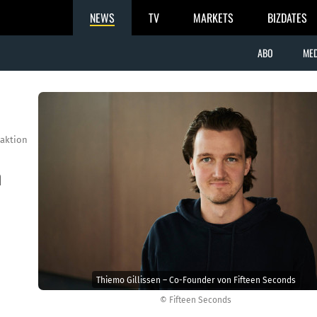
NEWS
TV
MARKETS
BIZDATES
ABO
MED
aktion
h
Thiemo Gillissen – Co-Founder von Fifteen Seconds
© Fifteen Seconds