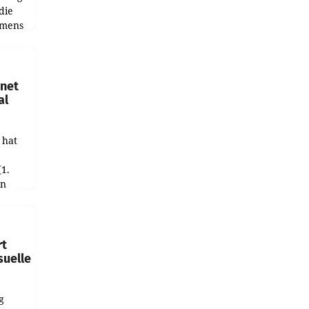
die
emens
hnet
al
 hat
(1.
in
haftet.
leich
rt
suelle
g