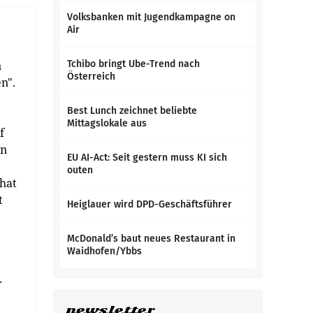
Volksbanken mit Jugendkampagne on
Air
n
Tchibo bringt Ube-Trend nach
Österreich
n".
Best Lunch zeichnet beliebte
Mittagslokale aus
f
on
EU AI-Act: Seit gestern muss KI sich
outen
 hat
t
Heiglauer wird DPD-Geschäftsführer
McDonald’s baut neues Restaurant in
Waidhofen/Ybbs
r
newsletter