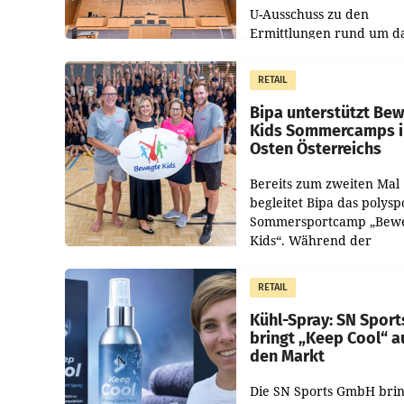
U-Ausschuss zu den
Ermittlungen rund um d
Ableben des Ex-Sektions
im Justizministerium, Chr
RETAIL
Pilnacek, auf sensible
Bipa unterstützt Be
Kids Sommercamps 
Osten Österreichs
Bereits zum zweiten Mal
begleitet Bipa das polysp
Sommersportcamp „Bew
Kids“. Während der
Campwochen in den Mon
Juli und August versorgt
RETAIL
Unternehmen Kinder so
Kühl-Spray: SN Sport
bringt „Keep Cool“ a
den Markt
Die SN Sports GmbH brin