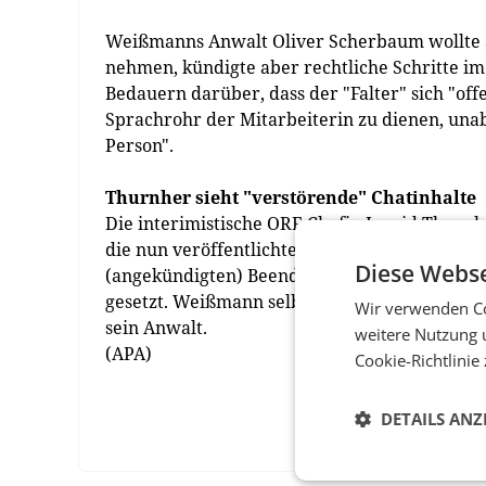
Weißmanns Anwalt Oliver Scherbaum wollte au
nehmen, kündigte aber rechtliche Schritte im
Bedauern darüber, dass der "Falter" sich "off
Sprachrohr der Mitarbeiterin zu dienen, una
Person".
Thurnher sieht "verstörende" Chatinhalte
Die interimistische ORF-Chefin Ingrid Thurnh
die nun veröffentlichten Chatinhalte "verstör
Diese Webse
(angekündigten) Beendigung des Dienstverhä
gesetzt. Weißmann selbst will gegen seine Kü
Wir verwenden Co
sein Anwalt.
weitere Nutzung 
(APA)
Cookie-Richtlinie
DETAILS ANZ