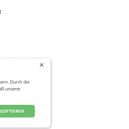
g
s
×
inte
sern. Durch die
äß unserer
KZEPTIEREN