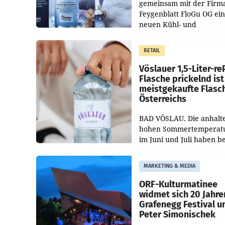
gemeinsam mit der Firm
Feygenblatt FloGu OG ei
neuen Kühl- und
Regenerations-Spray auf
Markt. Das Produkt nam
RETAIL
„Keep Cool“ ist zu 100 Pr
Vöslauer 1,5-Liter-re
Flasche prickelnd ist
meistgekaufte Flasc
Österreichs
BAD VÖSLAU. Die anhalt
hohen Sommertemperat
im Juni und Juli haben b
niederösterreichischen
Getränkehersteller Vösla
MARKETING & MEDIA
deutlichen Absatzzuwäc
geführt. Während
ORF-Kulturmatinee
widmet sich 20 Jahre
Grafenegg Festival u
Peter Simonischek