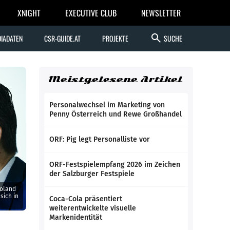
XNIGHT
EXECUTIVE CLUB
NEWSLETTER
search
IADATEN
CSR-GUIDE.AT
PROJEKTE
SUCHE
Meistgelesene Artikel
Personalwechsel im Marketing von
Penny Österreich und Rewe Großhandel
ORF: Pig legt Personalliste vor
ORF-Festspielempfang 2026 im Zeichen
der Salzburger Festspiele
Roland
sich in
Coca-Cola präsentiert
weiterentwickelte visuelle
Markenidentität