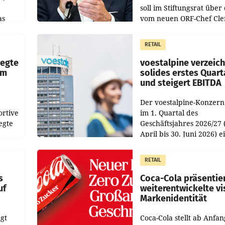
soll im Stiftungsrat über 
as
vom neuen ORF-Chef Cl
chefs
Pig vorgeschlagenen
istian
Besetzungen für die
RETAIL
Direktionen abgestimmt
werden.
wegte
voestalpine verzeic
im
solides erstes Quart
und steigert EBITDA
Der voestalpine-Konzern
ortive
im 1. Quartal des
egte
Geschäftsjahres 2026/27 
April bis 30. Juni 2026) e
aten
solides Ergebnis erwirtsc
 das
Der Umsatz stieg im Verg
RETAIL
wie
zur Vorjahresperiode
s
Coca-Cola präsentie
uf
weiterentwickelte vi
Markenidentität
gt
Coca-Cola stellt ab Anfan