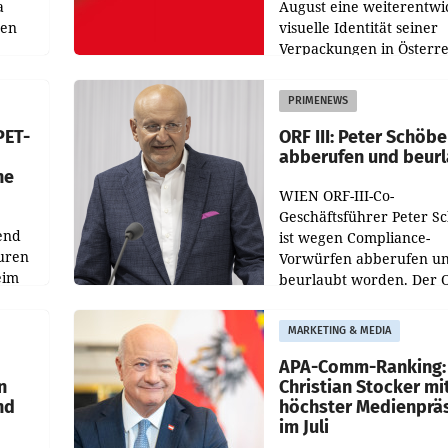
a
August eine weiterentwi
nen
visuelle Identität seiner
Verpackungen in Österre
 den
vor. Im Mittelpunkt des
ens
Redesigns stehen zentral
PRIMENEWS
ozent
Gestaltungselemente
PET-
ORF III: Peter Schöbe
abberufen und beur
he
WIEN ORF-III-Co-
Geschäftsführer Peter S
end
ist wegen Compliance-
uren
Vorwürfen abberufen u
eim
beurlaubt worden. Der 
bestätigte gegenüber de
uer zu
entsprechende
MARKETING & MEDIA
hsen
Medienberichte.
APA-Comm-Ranking:
n
Christian Stocker mi
nd
höchster Medienprä
im Juli