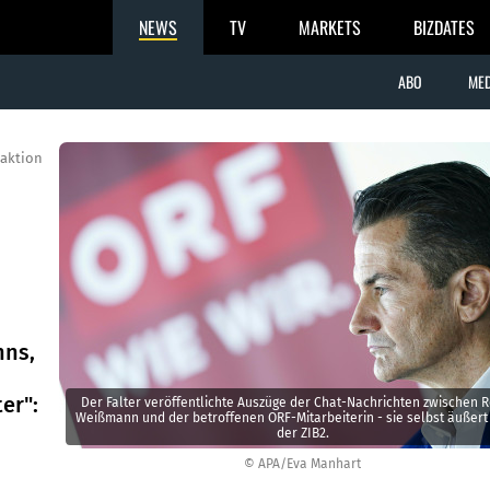
NEWS
TV
MARKETS
BIZDATES
ABO
MED
aktion
nns,
er":
Der Falter veröffentlichte Auszüge der Chat-Nachrichten zwischen 
Weißmann und der betroffenen ORF-Mitarbeiterin - sie selbst äußert 
der ZIB2.
© APA/Eva Manhart