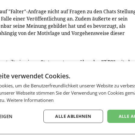
f "Falter"-Anfrage nicht auf Fragen zu den Chats Stellun
 Falle einer Veröffentlichung an. Zudem äußerte er sein
enbar seine Meinung gebildet hat und es bevorzugt, als
bhängig von der Motivlage und Vorgehensweise dieser
er teilte in einem Statement gegenüber der "ZiB2" mit, das
end, schockierend und inakzeptabel" seien. Mit der
ite verwendet Cookies.
ltnisses von Weißmann habe man den richtigen Schritt
ndigung vorgehen. Es liege eine "Motivkündigung" vor, me
okies, um die Benutzerfreundlichkeit unserer Website zu verbes
unserer Webseite stimmen Sie der Verwendung von Cookies gem
 zu.
Weitere Informationen
EIGEN
ALLE ABLEHNEN
ALLE A