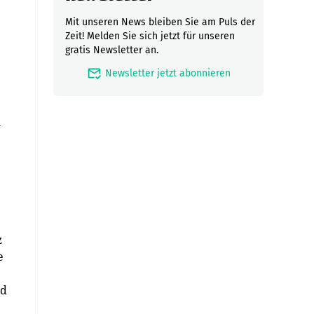
Mit unseren News bleiben Sie am Puls der
Zeit! Melden Sie sich jetzt für unseren
gratis Newsletter an.
mark_email_read
Newsletter jetzt abonnieren
n
z
e
nd