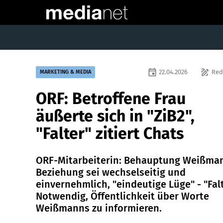
event
draw
22.04.2026
Red
MARKETING & MEDIA
ORF: Betroffene Frau
äußerte sich in "ZiB2",
"Falter" zitiert Chats
ORF-Mitarbeiterin: Behauptung Weißma
Beziehung sei wechselseitig und
einvernehmlich, "eindeutige Lüge" - "Falt
Notwendig, Öffentlichkeit über Worte
Weißmanns zu informieren.