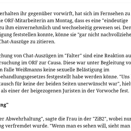
rhalten ihr gegenüber vorwirft, hat sich im Fernsehen zu
e ORF-Mitarbeiterin am Montag, dass es eine "eindeutige
zu ihm einvernehmlich und wechselseitig gewesen sei. De
gung feststellen konnte, könne sie "gar nicht nachvollziehe
Chat-Auszüge zu zitieren.
ichung von Chat-Auszügen im "Falter" sind eine Reaktion au
rsuchung im ORF zur Causa. Diese war unter Begleitung v
m Falle Weißmanns keine sexuelle Belästigung im
hbehandlungsgesetzes festgestellt habe werden könne. "Uns
tausch für keine der beiden Seiten unerwünscht war", hiel
ls einer der beigezogenen Juristen in der Vorwoche fest.
ung"
er Abwehrhaltung", sagte die Frau in der "ZiB2", wobei nu
g verfremdet wurde. "Wenn man es sehen will, sieht man