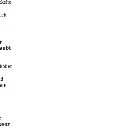
ckelte
ich
e
r
laubt
chöber
nd
ORF
r APA
t
senz