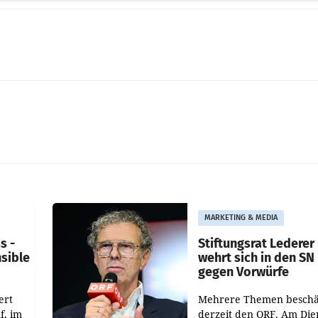
MARKETING & MEDIA
s -
Stiftungsrat Lederer
nsible
wehrt sich in den SN
gegen Vorwürfe
ert
Mehrere Themen beschä
f, im
derzeit den ORF. Am Die