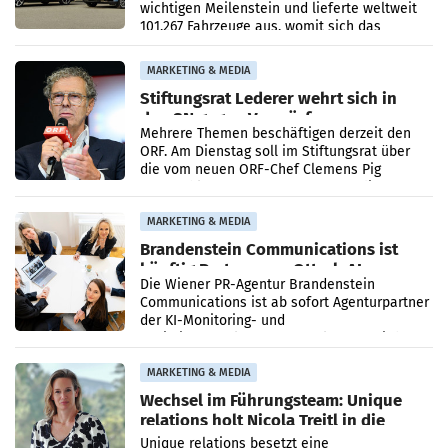
wichtigen Meilenstein und lieferte weltweit
101.267 Fahrzeuge aus, womit sich das
Ergebnis gegenüber Juli 2025 mehr als
verdoppelte (+102
MARKETING & MEDIA
Stiftungsrat Lederer wehrt sich in
den SN gegen Vorwürfe
Mehrere Themen beschäftigen derzeit den
ORF. Am Dienstag soll im Stiftungsrat über
die vom neuen ORF-Chef Clemens Pig
vorgeschlagenen Besetzungen für die
Direktionen abgestimmt werden.
MARKETING & MEDIA
Brandenstein Communications ist
künftig Partner von OtterlyAI
Die Wiener PR-Agentur Brandenstein
Communications ist ab sofort Agenturpartner
der KI-Monitoring- und
Optimierungsplattform OtterlyAI. Damit baut
die Agentur ihr Leistungsportfolio
MARKETING & MEDIA
Wechsel im Führungsteam: Unique
relations holt Nicola Treitl in die
Geschäftsleitung
Unique relations besetzt eine