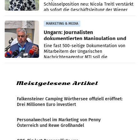
Schlüsselposition neu: Nicola Treitl verstärkt
ab sofort die Geschäftsleitung der Wiener
PR-Agentur an der Seite von Josef Kalina und
Anna Kalina-Mahr.
MARKETING & MEDIA
Ungarn: Journalisten
dokumentierten Manipulation und
Zensur
Eine fast 500-seitige Dokumentation von
Mitarbeitern der Ungarischen
Nachrichtenagentur MTI soll die
systematische Nachrichten-Manipulation und
Zensur bei der Agentur während der Zeit
Meistgelesene Artikel
Falkensteiner Camping Wörthersee offiziell eröffnet:
Drei Millionen Euro investiert
Personalwechsel im Marketing von Penny
Österreich und Rewe Großhandel