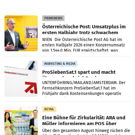
PRIMENEWS
Österreichische Post: Umsatzplus im
ersten Halbjahr trotz schwachem
Briefgeschäft
WIEN Die Österreichische Post AG hat im
ersten Halbjahr 2026 einen Konzernumsatz
von 1.544,0 Mio. EUR erwirtschaftet, was
einem Plus von 3,8 Prozent gegenüber dem
Vergleichszeitraum
MARKETING & MEDIA
ProSiebenSat.1 spart und macht
überraschend viel Gewinn
UNTERFÖHRING/MAILAND/AMSTERDAM. Der
Fernsehkonzern ProSiebenSat.1 hat im
Frühjahr dank Kostensenkungen operativ
wieder Gewinn gemacht und die
Markterwartung deutlich übertroffen.
RETAIL
Eine Bühne für Zirkularität: ARA und
Müller informieren am POS über
Kreislauffähigkeit
Über den gesamten August hinweg rücken die