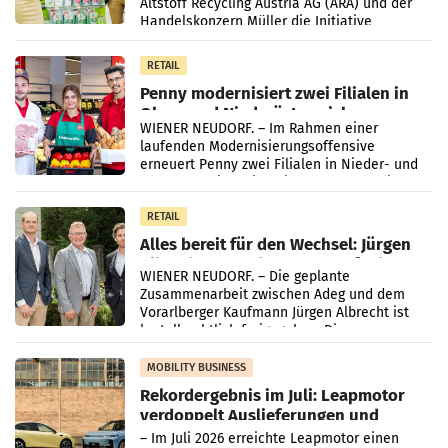
Altstoff Recycling Austria AG (ARA) und der
Handelskonzern Müller die Initiative
„Kreislauf-Helden“ in allen österreichischen
Müller-Filialen
RETAIL
Penny modernisiert zwei Filialen in
Ober- und Niederösterreich
WIENER NEUDORF. – Im Rahmen einer
laufenden Modernisierungsoffensive
erneuert Penny zwei Filialen in Nieder- und
Oberösterreich. Die beiden Standorte liegen
in Haag sowie im rund
RETAIL
Alles bereit für den Wechsel: Jürgen
Albrecht setzt ab 1.1.2027 auf Adeg
WIENER NEUDORF. – Die geplante
Zusammenarbeit zwischen Adeg und dem
Vorarlberger Kaufmann Jürgen Albrecht ist
kartellrechtlich freigegeben: Die
Bundeswettbewerbsbehörde und der
Bundeskartellanwalt
MOBILITY BUSINESS
Rekordergebnis im Juli: Leapmotor
verdoppelt Auslieferungen und
überschreitet die 100.000er-Marke
– Im Juli 2026 erreichte Leapmotor einen