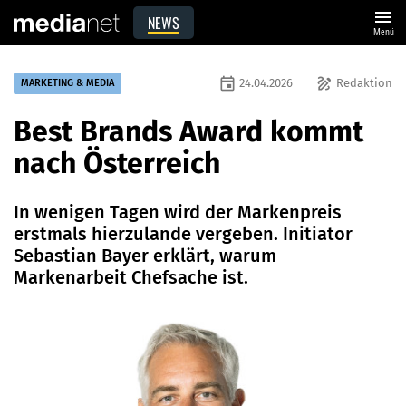
menu
NEWS
Menü
event
draw
24.04.2026
Redaktion
MARKETING & MEDIA
Best Brands Award kommt
nach Österreich
In wenigen Tagen wird der Markenpreis
erstmals hierzulande vergeben. Initiator
Sebastian Bayer erklärt, warum
Markenarbeit Chefsache ist.