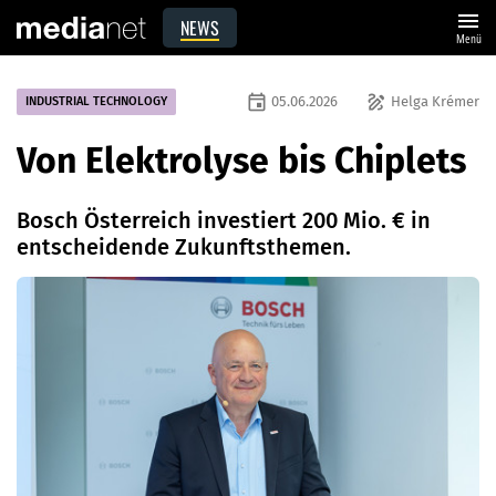
menu
NEWS
Menü
event
draw
05.06.2026
Helga Krémer
INDUSTRIAL TECHNOLOGY
Von Elektrolyse bis Chiplets
Bosch Österreich investiert 200 Mio. € in
entscheidende Zukunftsthemen.