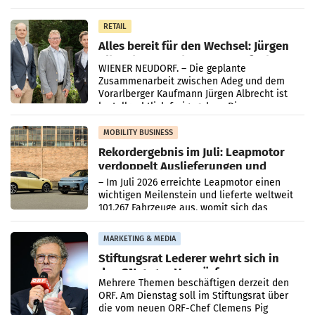
Oberösterreich. Die beiden Standorte liegen
in Haag sowie im rund
RETAIL
Alles bereit für den Wechsel: Jürgen
Albrecht setzt ab 1.1.2027 auf Adeg
WIENER NEUDORF. – Die geplante
Zusammenarbeit zwischen Adeg und dem
Vorarlberger Kaufmann Jürgen Albrecht ist
kartellrechtlich freigegeben: Die
Bundeswettbewerbsbehörde und der
Bundeskartellanwalt
MOBILITY BUSINESS
Rekordergebnis im Juli: Leapmotor
verdoppelt Auslieferungen und
überschreitet die 100.000er-Marke
– Im Juli 2026 erreichte Leapmotor einen
wichtigen Meilenstein und lieferte weltweit
101.267 Fahrzeuge aus, womit sich das
Ergebnis gegenüber Juli 2025 mehr als
verdoppelte (+102
MARKETING & MEDIA
Stiftungsrat Lederer wehrt sich in
den SN gegen Vorwürfe
Mehrere Themen beschäftigen derzeit den
ORF. Am Dienstag soll im Stiftungsrat über
die vom neuen ORF-Chef Clemens Pig