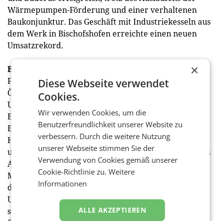
Wärmepumpen-Förderung und einer verhaltenen
Baukonjunktur. Das Geschäft mit Industriekesseln aus
dem Werk in Bischofshofen erreichte einen neuen
Umsatzrekord.
×
Bosch erwartet volatiles Geschäftsjahr 2026
Für das laufende Geschäftsjahr rechnet Bosch in
Diese Webseite verwendet
Österreich mit einem weiterhin anspruchsvollen
Cookies.
Umfeld. Geopolitische Spannungen und unsichere
Wir verwenden Cookies, um die
Energiepreise dämpfen die konjunkturelle
Benutzerfreundlichkeit unserer Website zu
Entwicklung. „Wir begegnen diesen
verbessern. Durch die weitere Nutzung
Herausforderungen mit dem, was uns auszeichnet:
unserer Webseite stimmen Sie der
unserer ausgeprägten Innovationskraft, einer breiten
Verwendung von Cookies gemäß unserer
Aufstellung und dem großen Engagement unserer
Cookie-Richtlinie zu.
Weitere
Mitarbeitenden“, unterstrich Weinwurm. Angesichts
Informationen
der anhaltend hohen Unsicherheiten gibt das
Unternehmen keine detaillierte Umsatzprognose ab,
ALLE AKZEPTIEREN
strebt jedoch an, seine Marktposition weiter zu