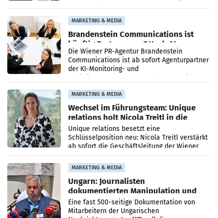
vorgeschlagenen Besetzungen für die
Direktionen abgestimmt werden.
MARKETING & MEDIA
Brandenstein Communications ist
künftig Partner von OtterlyAI
Die Wiener PR-Agentur Brandenstein
Communications ist ab sofort Agenturpartner
der KI-Monitoring- und
Optimierungsplattform OtterlyAI. Damit baut
die Agentur ihr Leistungsportfolio
MARKETING & MEDIA
Wechsel im Führungsteam: Unique
relations holt Nicola Treitl in die
Geschäftsleitung
Unique relations besetzt eine
Schlüsselposition neu: Nicola Treitl verstärkt
ab sofort die Geschäftsleitung der Wiener
PR-Agentur an der Seite von Josef Kalina und
Anna Kalina-Mahr.
MARKETING & MEDIA
Ungarn: Journalisten
dokumentierten Manipulation und
Zensur
Eine fast 500-seitige Dokumentation von
Mitarbeitern der Ungarischen