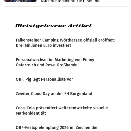
Nachrichtenagentur MTI soll die
systematische Nachrichten-Manipulation und
Zensur bei der Agentur während der Zeit
Meistgelesene Artikel
Falkensteiner Camping Wörthersee offiziell eröffnet:
Drei Millionen Euro investiert
Personalwechsel im Marketing von Penny
Österreich und Rewe Großhandel
ORF: Pig legt Personalliste vor
Zweiter Cloud Day an der FH Burgenland
Coca-Cola präsentiert weiterentwickelte visuelle
Markenidentität
ORF-Festspielempfang 2026 im Zeichen der