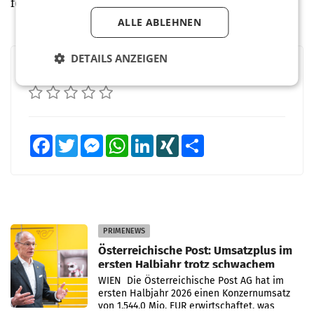
festigen.
ALLE ABLEHNEN
DETAILS ANZEIGEN
BEWERTEN SIE DIESEN ARTIKEL
Facebook
Twitter
Messenger
WhatsApp
LinkedIn
XING
Teilen
PRIMENEWS
Österreichische Post: Umsatzplus im
ersten Halbjahr trotz schwachem
Briefgeschäft
WIEN Die Österreichische Post AG hat im
ersten Halbjahr 2026 einen Konzernumsatz
von 1.544,0 Mio. EUR erwirtschaftet, was