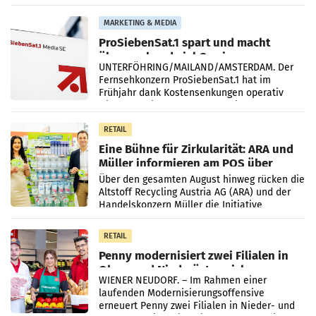
einem Plus von 3,8 Prozent gegenüber dem
Vergleichszeitraum
MARKETING & MEDIA
ProSiebenSat.1 spart und macht
überraschend viel Gewinn
UNTERFÖHRING/MAILAND/AMSTERDAM. Der
Fernsehkonzern ProSiebenSat.1 hat im
Frühjahr dank Kostensenkungen operativ
wieder Gewinn gemacht und die
Markterwartung deutlich übertroffen.
RETAIL
Eine Bühne für Zirkularität: ARA und
Müller informieren am POS über
Kreislauffähigkeit
Über den gesamten August hinweg rücken die
Altstoff Recycling Austria AG (ARA) und der
Handelskonzern Müller die Initiative
„Kreislauf-Helden“ in allen österreichischen
Müller-Filialen
RETAIL
Penny modernisiert zwei Filialen in
Ober- und Niederösterreich
WIENER NEUDORF. – Im Rahmen einer
laufenden Modernisierungsoffensive
erneuert Penny zwei Filialen in Nieder- und