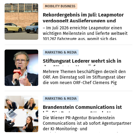
Bundeswettbewerbsbehörde und der
Bundeskartellanwalt
MOBILITY BUSINESS
Rekordergebnis im Juli: Leapmotor
verdoppelt Auslieferungen und
überschreitet die 100.000er-Marke
– Im Juli 2026 erreichte Leapmotor einen
wichtigen Meilenstein und lieferte weltweit
101.267 Fahrzeuge aus, womit sich das
Ergebnis gegenüber Juli 2025 mehr als
verdoppelte (+102
MARKETING & MEDIA
Stiftungsrat Lederer wehrt sich in
den SN gegen Vorwürfe
Mehrere Themen beschäftigen derzeit den
ORF. Am Dienstag soll im Stiftungsrat über
die vom neuen ORF-Chef Clemens Pig
vorgeschlagenen Besetzungen für die
Direktionen abgestimmt werden.
MARKETING & MEDIA
Brandenstein Communications ist
künftig Partner von OtterlyAI
Die Wiener PR-Agentur Brandenstein
Communications ist ab sofort Agenturpartner
der KI-Monitoring- und
Optimierungsplattform OtterlyAI. Damit baut