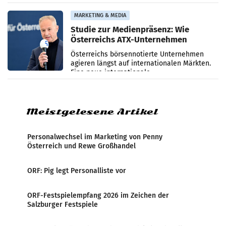
ersten sechs Monaten des laufenden Jahres
verzeichnete
MARKETING & MEDIA
Studie zur Medienpräsenz: Wie
Österreichs ATX-Unternehmen
international wahrgenommen
Österreichs börsennotierte Unternehmen
werden
agieren längst auf internationalen Märkten.
Eine neue internationale
Medienresonanzanalyse untersucht die
weltweite Berichterstattung über
Meistgelesene Artikel
Personalwechsel im Marketing von Penny
Österreich und Rewe Großhandel
ORF: Pig legt Personalliste vor
ORF-Festspielempfang 2026 im Zeichen der
Salzburger Festspiele