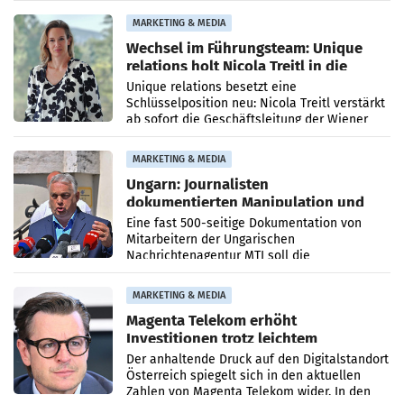
die Agentur ihr Leistungsportfolio
MARKETING & MEDIA
Wechsel im Führungsteam: Unique
relations holt Nicola Treitl in die
Geschäftsleitung
Unique relations besetzt eine
Schlüsselposition neu: Nicola Treitl verstärkt
ab sofort die Geschäftsleitung der Wiener
PR-Agentur an der Seite von Josef Kalina und
Anna Kalina-Mahr.
MARKETING & MEDIA
Ungarn: Journalisten
dokumentierten Manipulation und
Zensur
Eine fast 500-seitige Dokumentation von
Mitarbeitern der Ungarischen
Nachrichtenagentur MTI soll die
systematische Nachrichten-Manipulation und
Zensur bei der Agentur während der Zeit
MARKETING & MEDIA
Magenta Telekom erhöht
Investitionen trotz leichtem
Umsatzrückgang
Der anhaltende Druck auf den Digitalstandort
Österreich spiegelt sich in den aktuellen
Zahlen von Magenta Telekom wider. In den