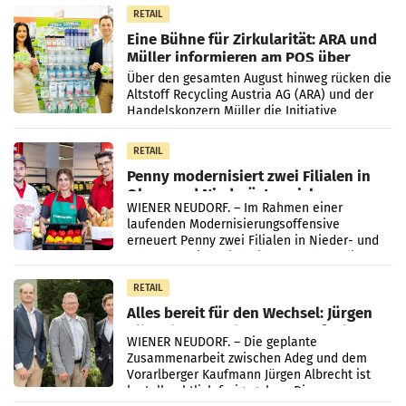
RETAIL
Eine Bühne für Zirkularität: ARA und
Müller informieren am POS über
Kreislauffähigkeit
Über den gesamten August hinweg rücken die
Altstoff Recycling Austria AG (ARA) und der
Handelskonzern Müller die Initiative
„Kreislauf-Helden“ in allen österreichischen
Müller-Filialen
RETAIL
Penny modernisiert zwei Filialen in
Ober- und Niederösterreich
WIENER NEUDORF. – Im Rahmen einer
laufenden Modernisierungsoffensive
erneuert Penny zwei Filialen in Nieder- und
Oberösterreich. Die beiden Standorte liegen
in Haag sowie im rund
RETAIL
Alles bereit für den Wechsel: Jürgen
Albrecht setzt ab 1.1.2027 auf Adeg
WIENER NEUDORF. – Die geplante
Zusammenarbeit zwischen Adeg und dem
Vorarlberger Kaufmann Jürgen Albrecht ist
kartellrechtlich freigegeben: Die