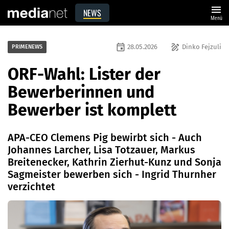
menu
NEWS
Menü
event
draw
28.05.2026
Dinko Fejzuli
PRIMENEWS
ORF-Wahl: Lister der
Bewerberinnen und
Bewerber ist komplett
APA-CEO Clemens Pig bewirbt sich - Auch
Johannes Larcher, Lisa Totzauer, Markus
Breitenecker, Kathrin Zierhut-Kunz und Sonja
Sagmeister bewerben sich - Ingrid Thurnher
verzichtet