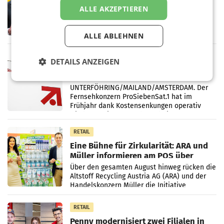
ersten Halbjahr trotz schwachem
ALLE AKZEPTIEREN
Briefgeschäft
WIEN Die Österreichische Post AG hat im
ersten Halbjahr 2026 einen Konzernumsatz
von 1.544,0 Mio. EUR erwirtschaftet, was
ALLE ABLEHNEN
einem Plus von 3,8 Prozent gegenüber dem
Vergleichszeitraum
MARKETING & MEDIA
DETAILS ANZEIGEN
ProSiebenSat.1 spart und macht
überraschend viel Gewinn
UNTERFÖHRING/MAILAND/AMSTERDAM. Der
Fernsehkonzern ProSiebenSat.1 hat im
Frühjahr dank Kostensenkungen operativ
wieder Gewinn gemacht und die
Markterwartung deutlich übertroffen.
RETAIL
Eine Bühne für Zirkularität: ARA und
Müller informieren am POS über
Kreislauffähigkeit
Über den gesamten August hinweg rücken die
Altstoff Recycling Austria AG (ARA) und der
Handelskonzern Müller die Initiative
„Kreislauf-Helden“ in allen österreichischen
Müller-Filialen
RETAIL
Penny modernisiert zwei Filialen in