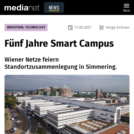
menu
NEWS
Menü
event
draw
17.09.2021
Helga Krémer
INDUSTRIAL TECHNOLOGY
Fünf Jahre Smart Campus
Wiener Netze feiern
Standortzusammenlegung in Simmering.