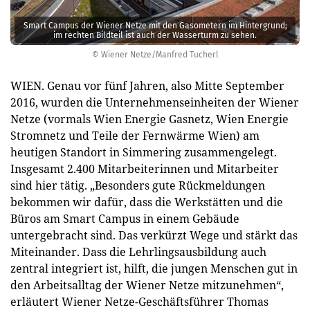
Smart Campus der Wiener Netze mit den Gasometern im Hintergrund;
im rechten Bildteil ist auch der Wasserturm zu sehen.
© Wiener Netze/Manfred Tucherl
WIEN. Genau vor fünf Jahren, also Mitte September
2016, wurden die Unternehmenseinheiten der Wiener
Netze (vormals Wien Energie Gasnetz, Wien Energie
Stromnetz und Teile der Fernwärme Wien) am
heutigen Standort in Simmering zusammengelegt.
Insgesamt 2.400 Mitarbeiterinnen und Mitarbeiter
sind hier tätig. „Besonders gute Rückmeldungen
bekommen wir dafür, dass die Werkstätten und die
Büros am Smart Campus in einem Gebäude
untergebracht sind. Das verkürzt Wege und stärkt das
Miteinander. Dass die Lehrlingsausbildung auch
zentral integriert ist, hilft, die jungen Menschen gut in
den Arbeitsalltag der Wiener Netze mitzunehmen“,
erläutert Wiener Netze-Geschäftsführer Thomas