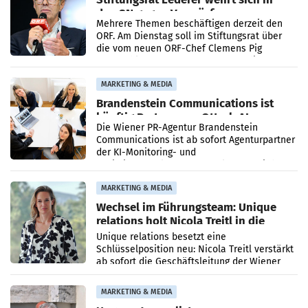
den SN gegen Vorwürfe
Mehrere Themen beschäftigen derzeit den
ORF. Am Dienstag soll im Stiftungsrat über
die vom neuen ORF-Chef Clemens Pig
vorgeschlagenen Besetzungen für die
Direktionen abgestimmt werden.
MARKETING & MEDIA
Brandenstein Communications ist
künftig Partner von OtterlyAI
Die Wiener PR-Agentur Brandenstein
Communications ist ab sofort Agenturpartner
der KI-Monitoring- und
Optimierungsplattform OtterlyAI. Damit baut
die Agentur ihr Leistungsportfolio
MARKETING & MEDIA
Wechsel im Führungsteam: Unique
relations holt Nicola Treitl in die
Geschäftsleitung
Unique relations besetzt eine
Schlüsselposition neu: Nicola Treitl verstärkt
ab sofort die Geschäftsleitung der Wiener
PR-Agentur an der Seite von Josef Kalina und
Anna Kalina-Mahr.
MARKETING & MEDIA