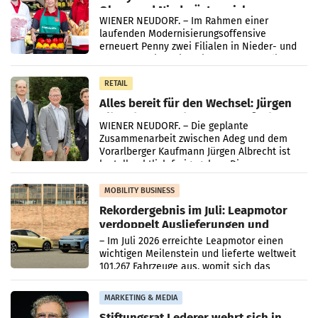
Ober- und Niederösterreich
WIENER NEUDORF. – Im Rahmen einer
laufenden Modernisierungsoffensive
erneuert Penny zwei Filialen in Nieder- und
Oberösterreich. Die beiden Standorte liegen
in Haag sowie im rund
RETAIL
Alles bereit für den Wechsel: Jürgen
Albrecht setzt ab 1.1.2027 auf Adeg
WIENER NEUDORF. – Die geplante
Zusammenarbeit zwischen Adeg und dem
Vorarlberger Kaufmann Jürgen Albrecht ist
kartellrechtlich freigegeben: Die
Bundeswettbewerbsbehörde und der
Bundeskartellanwalt
MOBILITY BUSINESS
Rekordergebnis im Juli: Leapmotor
verdoppelt Auslieferungen und
überschreitet die 100.000er-Marke
– Im Juli 2026 erreichte Leapmotor einen
wichtigen Meilenstein und lieferte weltweit
101.267 Fahrzeuge aus, womit sich das
Ergebnis gegenüber Juli 2025 mehr als
verdoppelte (+102
MARKETING & MEDIA
Stiftungsrat Lederer wehrt sich in