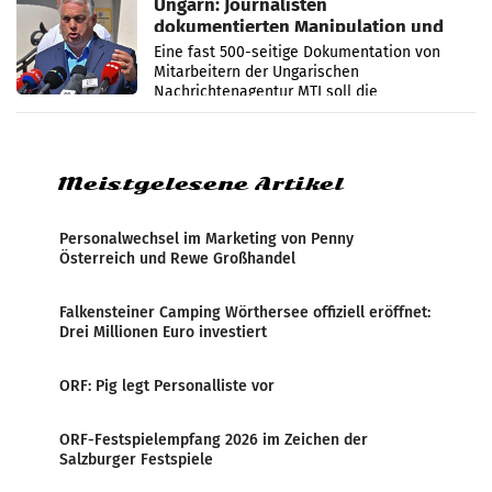
Ungarn: Journalisten
dokumentierten Manipulation und
Zensur
Eine fast 500-seitige Dokumentation von
Mitarbeitern der Ungarischen
Nachrichtenagentur MTI soll die
systematische Nachrichten-Manipulation und
Zensur bei der Agentur während der Zeit
Meistgelesene Artikel
Personalwechsel im Marketing von Penny
Österreich und Rewe Großhandel
Falkensteiner Camping Wörthersee offiziell eröffnet:
Drei Millionen Euro investiert
ORF: Pig legt Personalliste vor
ORF-Festspielempfang 2026 im Zeichen der
Salzburger Festspiele