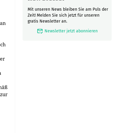
Mit unseren News bleiben Sie am Puls der
Zeit! Melden Sie sich jetzt für unseren
gratis Newsletter an.
lan
mark_email_read
Newsletter jetzt abonnieren
och
der
a
emäß
 zur