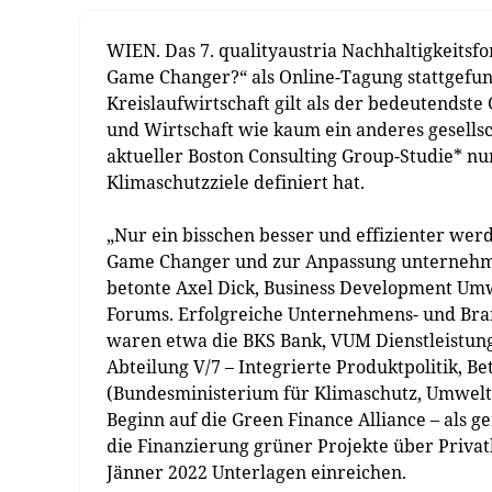
WIEN. Das 7. qualityaustria Nachhaltigkeitsf
Game Changer?“ als Online-Tagung stattgefun
Kreislaufwirtschaft gilt als der bedeutends
und Wirtschaft wie kaum ein anderes gesellsc
aktueller Boston Consulting Group-Studie* n
Klimaschutzziele definiert hat.
„Nur ein bisschen besser und effizienter wer
Game Changer und zur Anpassung unternehme
betonte Axel Dick, Business Development Umwe
Forums. Erfolgreiche Unternehmens- und Bran
waren etwa die BKS Bank, VUM Dienstleistun
Abteilung V/7 – Integrierte Produktpolitik,
(Bundesministerium für Klimaschutz, Umwelt, 
Beginn auf die Green Finance Alliance – als g
die Finanzierung grüner Projekte über Privat
Jänner 2022 Unterlagen einreichen.