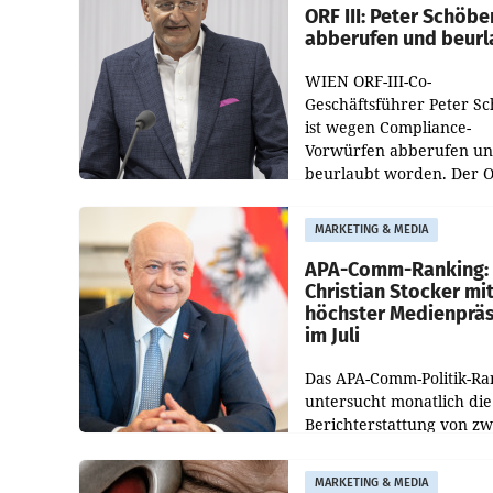
ORF III: Peter Schöbe
abberufen und beurl
WIEN ORF-III-Co-
Geschäftsführer Peter S
ist wegen Compliance-
Vorwürfen abberufen u
beurlaubt worden. Der 
bestätigte gegenüber de
entsprechende
MARKETING & MEDIA
Medienberichte.
APA-Comm-Ranking:
Christian Stocker mi
höchster Medienprä
im Juli
Das APA-Comm-Politik-Ra
untersucht monatlich die
Berichterstattung von zw
österreichischen
Tageszeitungen und analy
MARKETING & MEDIA