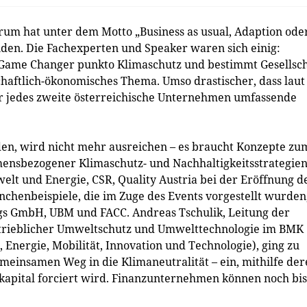
orum hat unter dem Motto „Business as usual, Adaption ode
den. Die Fachexperten und Speaker waren sich einig:
te Game Changer punkto Klimaschutz und bestimmt Gesellsc
haftlich-ökonomisches Thema. Umso drastischer, dass laut
ur jedes zweite österreichische Unternehmen umfassende
den, wird nicht mehr ausreichen – es braucht Konzepte zu
nsbezogener Klimaschutz- und Nachhaltigkeitsstrategien
lt und Energie, CSR, Quality Austria bei der Eröffnung d
chenbeispiele, die im Zuge des Events vorgestellt wurden
gs GmbH, UBM und FACC. Andreas Tschulik, Leitung der
 Betrieblicher Umweltschutz und Umwelttechnologie im BMK
Energie, Mobilität, Innovation und Technologie), ging zu
emeinsamen Weg in die Klimaneutralität – ein, mithilfe der
kapital forciert wird. Finanzunternehmen können noch bis