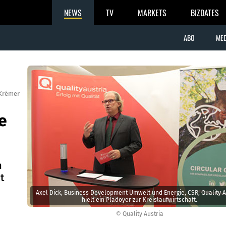
NEWS
TV
MARKETS
BIZDATES
ABO
MED
Krémer
e
n
t
Axel Dick, Business Development Umwelt und Energie, CSR, Quality A
hielt ein Plädoyer zur Kreislaufwirtschaft.
© Quality Austria