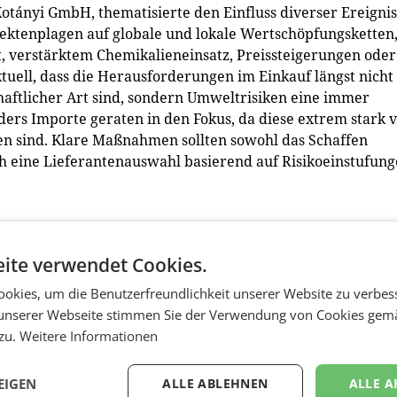
Kotányi GmbH, thematisierte den Einfluss diverser Ereigni
ektenplagen auf globale und lokale Wertschöpfungsketten
t, verstärktem Chemikalieneinsatz, Preissteigerungen oder
tuell, dass die Herausforderungen im Einkauf längst nicht
chaftlicher Art sind, sondern Umweltrisiken eine immer
ders Importe geraten in den Fokus, da diese extrem stark 
n sind. Klare Maßnahmen sollten sowohl das Schaffen
h eine Lieferantenauswahl basierend auf Risikoeinstufung
ugreisen rücken in der Klimadiskussion schnell in einen
ite verwendet Cookies.
n, dass der Flugverkehr derzeit 2,7% der weltweiten CO2
Personen oder Fracht, ist aus unserer globalisierten und
okies, um die Benutzerfreundlichkeit unserer Website zu verbes
iger ist es, das Fliegen nachhaltig zu gestalten. Der
unserer Webseite stimmen Sie der Verwendung von Cookies gem
 bis 2050 das CO2-neutrale Fliegen zu erreichen. Mit unser
 zu.
Weitere Informationen
nd Treibstoff einspart, unterstützen wir eine
, erklärt Patrick Doppler, Manager CSR der FACC AG. (hk)
EIGEN
ALLE ABLEHNEN
ALLE A