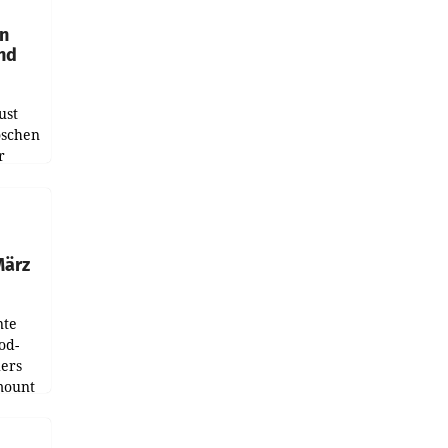
en
und
ust
oschen
r
ndung
tation
März
nte
od-
ers
mount