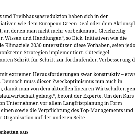
z und Treibhausgasreduktion haben sich in der
itiativen wie dem European Green Deal oder dem Aktionsp
rt, an denen man nicht mehr vorbeikommt. Gleichzeitig
n Wissen und Handlungen“, so Dick. Initiativen wie die
e Klimaziele 2030 unterstützen diese Vorhaben, seien jed
nkreten Strategien implementiert. Gütesiegel,
ten Schritt für Schritt zur fortlaufenden Verbesserung 
ir mit extremen Herausforderungen zwar konstruktiv – etw
n. Dennoch muss dieser Zweckoptimismus nun auch in
n, damit man von dem aktuellen linearen Wirtschaften g
slaufwirtschaft gelangt“, betont der Experte. Um den Kurs
 von Unternehmen vor allem Langfristplanung in Form
einen sowie die Verpflichtung des Top-Managements und
 Organisation auf der anderen Seite.
erketten aus