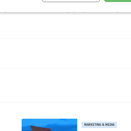
e-at/press/11november2021-austrian-company-comprehensive-climate-protecti
MARKETING & MEDIA