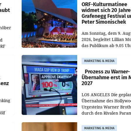
r
ORF-Kulturmatinee
aubt
widmet sich 20 Jahr
Grafenegg Festival 
Peter Simonischek
chöber
Am Sonntag, dem 9. Aug
2026, begleitet Lillian M
nd
das Publikum ab 9.05 Uh
ORF
durch die ORF-
r APA
„Kulturmatinee“. Die Se
MARKETING & MEDIA
startet mit der Dokumen
„20 Jahre Grafenegg
Prozess zu Warner-
t
Übernahme erst im 
senz
2027
LOS ANGELES Die gepla
nking
Übernahme des Hollywo
Urgesteins Warner Broth
ölf
durch den Rivalen Para
wird noch lange in der
siert,
Schwebe bleiben. Eine
MARKETING & MEDIA