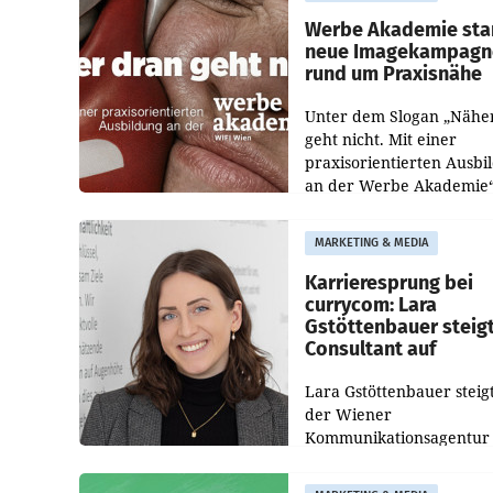
welche Politikerinnen un
Politiker Österreichs die
Werbe Akademie sta
neue Imagekampagn
rund um Praxisnähe
Unter dem Slogan „Nähe
geht nicht. Mit einer
praxisorientierten Ausbi
an der Werbe Akademie“
die Bildungseinrichtung 
WIFI Wien eine neue
MARKETING & MEDIA
Imagekampagne gestarte
Karrieresprung bei
currycom: Lara
Gstöttenbauer steig
Consultant auf
Lara Gstöttenbauer steigt
der Wiener
Kommunikationsagentur
currycom communicatio
partners zum Consultant 