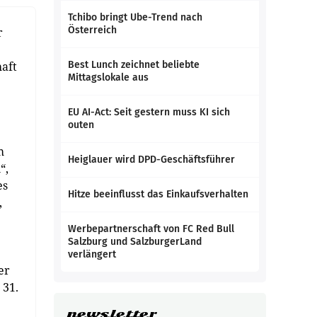
Tchibo bringt Ube-Trend nach
Österreich
r
haft
Best Lunch zeichnet beliebte
Mittagslokale aus
EU AI-Act: Seit gestern muss KI sich
outen
m
Heiglauer wird DPD-Geschäftsführer
“,
es
Hitze beeinflusst das Einkaufsverhalten
,
Werbepartnerschaft von FC Red Bull
Salzburg und SalzburgerLand
verlängert
er
 31.
newsletter