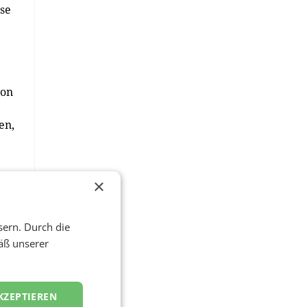
sse
,
von
en,
×
sern. Durch die
äß unserer
er
KZEPTIEREN