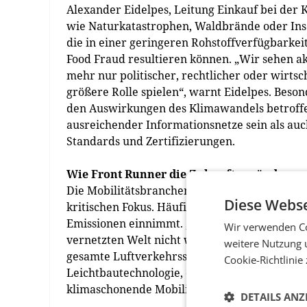
Alexander Eidelpes, Leitung Einkauf bei der 
wie Naturkatastrophen, Waldbrände oder Ins
die in einer geringeren Rohstoffverfügbarkei
Food Fraud resultieren können. „Wir sehen ak
mehr nur politischer, rechtlicher oder wirts
größere Rolle spielen“, warnt Eidelpes. Beson
den Auswirkungen des Klimawandels betroffe
ausreichender Informationsnetze sein als auc
Standards und Zertifizierungen.
Wie Front Runner die Zukunft verändern
Die Mobilitätsbranchen und hier besonders Fl
Diese Webse
kritischen Fokus. Häufig wird dabei übersehe
Emissionen einnimmt. „Flugtransport, egal ob 
Wir verwenden Co
vernetzten Welt nicht wegzudenken. Umso wicht
weitere Nutzung 
gesamte Luftverkehrssektor verfolgt das Ziel,
Cookie-Richtlinie
Leichtbautechnologie, die Gewicht reduziert u
klimaschonende Mobilität – und das weltweit“
DETAILS ANZ