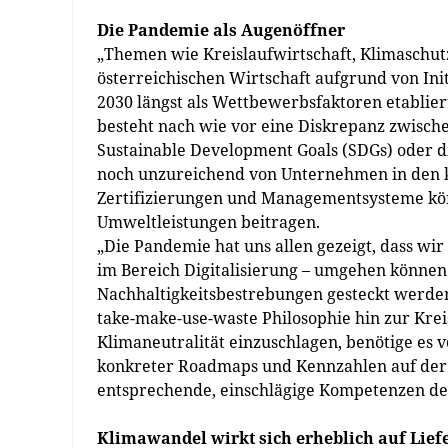
Die Pandemie als Augenöffner
„Themen wie Kreislaufwirtschaft, Klimaschut
österreichischen Wirtschaft aufgrund von In
2030 längst als Wettbewerbsfaktoren etablie
besteht nach wie vor eine Diskrepanz zwische
Sustainable Development Goals (SDGs) oder di
noch unzureichend von Unternehmen in den ko
Zertifizierungen und Managementsysteme könn
Umweltleistungen beitragen.
„Die Pandemie hat uns allen gezeigt, dass w
im Bereich Digitalisierung – umgehen könne
Nachhaltigkeitsbestrebungen gesteckt werde
take-make-use-waste Philosophie hin zur Krei
Klimaneutralität einzuschlagen, benötige es
konkreter Roadmaps und Kennzahlen auf der 
entsprechende, einschlägige Kompetenzen der
Klimawandel wirkt sich erheblich auf Lief