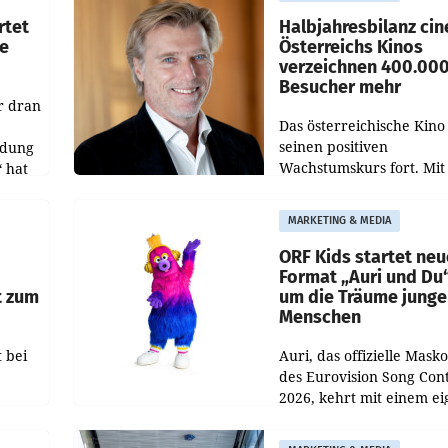
d
Richterin setzte den Proz
rtet
Halbjahresbilanz cin
e
Österreichs Kinos
verzeichnen 400.00
Besucher mehr
r dran
Das österreichische Kino 
seinen positiven
ldung
Wachstumskurs fort. Mit
 hat
rund 400.000 Besucheri
des
und Besucher höheren
MARKETING & MEDIA
Nettoreichweite im erst
t.
Halbjahr 2026 gegenüb
ORF Kids startet ne
Format „Auri und Du
t zum
um die Träume junge
Menschen
 bei
Auri, das offizielle Mask
des Eurovision Song Cont
2026, kehrt mit einem e
n
Format auf den Bildschi
auf.
zurück. In der neuen S