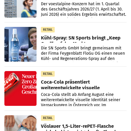
Der voestalpine-Konzern hat im 1. Quartal
des Geschäftsjahres 2026/27 (1. April bis 30.
Juni 2026) ein solides Ergebnis erwirtschaftet.
Der Umsatz stieg im Vergleich zur
Vorjahresperiode
RETAIL
Kühl-Spray: SN Sports bringt „Keep
Cool“ auf den Markt
Die SN Sports GmbH bringt gemeinsam mit
der Firma Feygenblatt FloGu OG einen neuen
Kühl- und Regenerations-Spray auf den
Markt. Das Produkt namens „Keep Cool“ ist zu
100 Prozent
RETAIL
Coca-Cola präsentiert
weiterentwickelte visuelle
Markenidentität
Coca-Cola stellt ab Anfang August eine
weiterentwickelte visuelle Identität seiner
Verpackungen in Österreich vor. Im
Mittelpunkt des Redesigns stehen zentrale
Gestaltungselemente
RETAIL
Vöslauer 1,5-Liter-rePET-Flasche