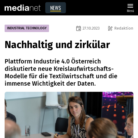
menu
NEWS
Menü
event
draw
27.10.2023
Redaktion
INDUSTRIAL TECHNOLOGY
Nachhaltig und zirkülar
Plattform Industrie 4.0 Österreich
diskutierte neue Kreislaufwirtschafts-
Modelle für die Textilwirtschaft und die
immense Wichtigkeit der Daten.