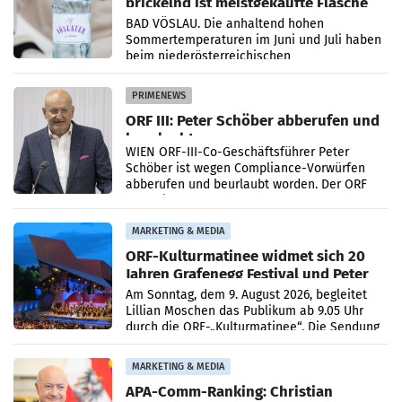
prickelnd ist meistgekaufte Flasche
Österreichs
BAD VÖSLAU. Die anhaltend hohen
Sommertemperaturen im Juni und Juli haben
beim niederösterreichischen
Getränkehersteller Vöslauer zu deutlichen
Absatzzuwächsen geführt. Während
PRIMENEWS
ORF III: Peter Schöber abberufen und
beurlaubt
WIEN ORF-III-Co-Geschäftsführer Peter
Schöber ist wegen Compliance-Vorwürfen
abberufen und beurlaubt worden. Der ORF
bestätigte gegenüber der APA entsprechende
Medienberichte.
MARKETING & MEDIA
ORF-Kulturmatinee widmet sich 20
Jahren Grafenegg Festival und Peter
Simonischek
Am Sonntag, dem 9. August 2026, begleitet
Lillian Moschen das Publikum ab 9.05 Uhr
durch die ORF-„Kulturmatinee“. Die Sendung
startet mit der Dokumentation „20 Jahre
Grafenegg
MARKETING & MEDIA
APA-Comm-Ranking: Christian