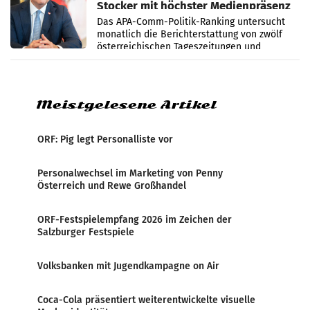
Stocker mit höchster Medienpräsenz
im Juli
Das APA-Comm-Politik-Ranking untersucht
monatlich die Berichterstattung von zwölf
österreichischen Tageszeitungen und
analysiert, welche Politikerinnen und
Politiker Österreichs die
Meistgelesene Artikel
ORF: Pig legt Personalliste vor
Personalwechsel im Marketing von Penny
Österreich und Rewe Großhandel
ORF-Festspielempfang 2026 im Zeichen der
Salzburger Festspiele
Volksbanken mit Jugendkampagne on Air
Coca-Cola präsentiert weiterentwickelte visuelle