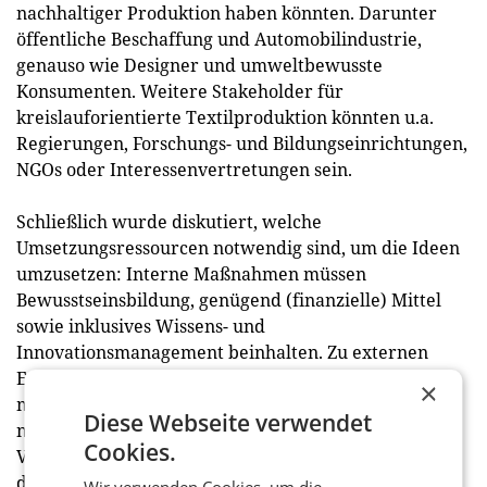
nachhaltiger Produktion haben könnten. Darunter
öffentliche Beschaffung und Automobilindustrie,
genauso wie Designer und umweltbewusste
Konsumenten. Weitere Stakeholder für
kreislauforientierte Textilproduktion könnten u.a.
Regierungen, Forschungs- und Bildungseinrichtungen,
NGOs oder Interessenvertretungen sein.
Schließlich wurde diskutiert, welche
Umsetzungsressourcen notwendig sind, um die Ideen
umzusetzen: Interne Maßnahmen müssen
Bewusstseinsbildung, genügend (finanzielle) Mittel
sowie inklusives Wissens- und
Innovationsmanagement beinhalten. Zu externen
Erfolgsfaktoren zählen u.a. der Kooperationsausbau
×
mit anderen Organisationen, Konzepte für
Diese Webseite verwendet
nachhaltige Produktentwicklung oder die
Cookies.
Verbesserung der Textilrecycling-Infrastruktur. Für
die Implementierung kreislauffähiger Praktiken ist
Wir verwenden Cookies, um die