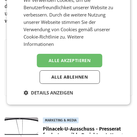
die unternehmensübergreifende Zusammenarbeit
Benutzerfreundlichkeit unserer Website zu
und somit der Datenaustausch ein zentraler Faktor,
verbessern. Durch die weitere Nutzung
wie betont wurde.
unserer Webseite stimmen Sie der
Verwendung von Cookies gemäß unserer
Cookie-Richtlinie zu.
Weitere
Informationen
BEWERTEN SIE DIESEN ARTIKEL
ALLE AKZEPTIEREN
ALLE ABLEHNEN
Facebook
Twitter
Messenger
WhatsApp
LinkedIn
XING
Teilen
DETAILS ANZEIGEN
MARKETING & MEDIA
Pilnacek-U-Ausschuss - Presserat
fordert sensible Berichterstattung