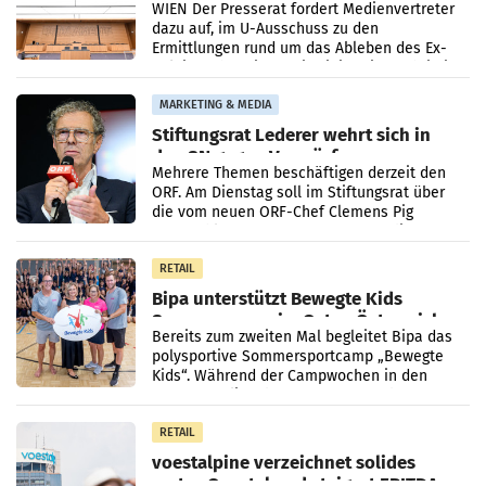
WIEN Der Presserat fordert Medienvertreter
dazu auf, im U-Ausschuss zu den
Ermittlungen rund um das Ableben des Ex-
Sektionschefs im Justizministerium, Christian
Pilnacek, auf sensible
MARKETING & MEDIA
Stiftungsrat Lederer wehrt sich in
den SN gegen Vorwürfe
Mehrere Themen beschäftigen derzeit den
ORF. Am Dienstag soll im Stiftungsrat über
die vom neuen ORF-Chef Clemens Pig
vorgeschlagenen Besetzungen für die
Direktionen abgestimmt werden.
RETAIL
Bipa unterstützt Bewegte Kids
Sommercamps im Osten Österreichs
Bereits zum zweiten Mal begleitet Bipa das
polysportive Sommersportcamp „Bewegte
Kids“. Während der Campwochen in den
Monaten Juli und August versorgt das
Unternehmen Kinder sowie
RETAIL
voestalpine verzeichnet solides
erstes Quartal und steigert EBITDA